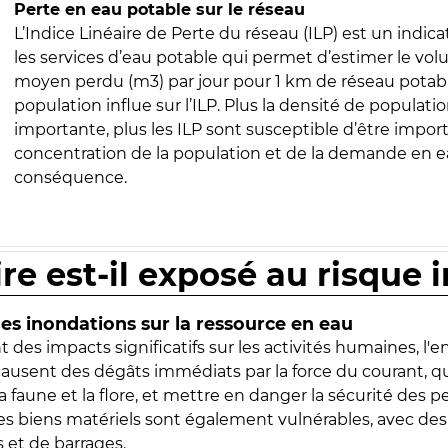
Perte en eau potable sur le réseau
L’Indice Linéaire de Perte du réseau (ILP) est un indica
les services d’eau potable qui permet d’estimer le vo
moyen perdu (m3) par jour pour 1 km de réseau potabl
population influe sur l’ILP. Plus la densité de populatio
importante, plus les ILP sont susceptible d’être import
concentration de la population et de la demande en ea
conséquence.
ire est-il exposé au risque 
s inondations sur la ressource en eau
 des impacts significatifs sur les activités humaines, l'
 causent des dégâts immédiats par la force du courant, q
 faune et la flore, et mettre en danger la sécurité des p
 les biens matériels sont également vulnérables, avec des
 et de barrages.