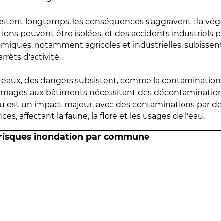
estent longtemps, les conséquences s'aggravent : la vé
tions peuvent être isolées, et des accidents industriels 
omiques, notamment agricoles et industrielles, subissen
rrêts d'activité.
es eaux, des dangers subsistent, comme la contamination
mmages aux bâtiments nécessitant des décontaminations
eau est un impact majeur, avec des contaminations par d
es, affectant la faune, la flore et les usages de l'eau.
 risques inondation par commune