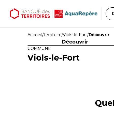
Aller au contenu principal
Aller au menu principal
Accueil
/
Territoire
/
Viols-le-Fort
/
Découvrir
Découvrir
COMMUNE
Viols-le-Fort
Quel