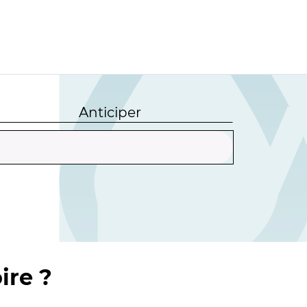
Anticiper
ire ?