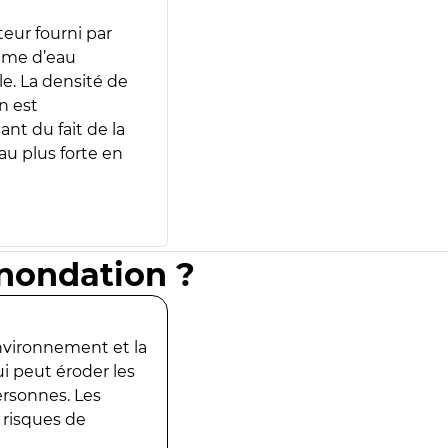
teur fourni par
lume d’eau
e. La densité de
n est
ant du fait de la
u plus forte en
inondation ?
environnement et la
ui peut éroder les
ersonnes. Les
 risques de