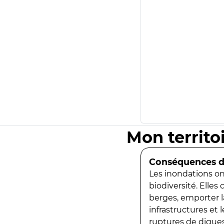
Mon territo
Conséquences de
Les inondations ont
biodiversité. Elles
berges, emporter la
infrastructures et
ruptures de digues