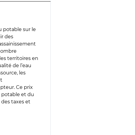
 potable sur le
tir des
d’assainissement
 nombre
es territoires en
lité de l’eau
source, les
t
epteur. Ce prix
 potable et du
 des taxes et