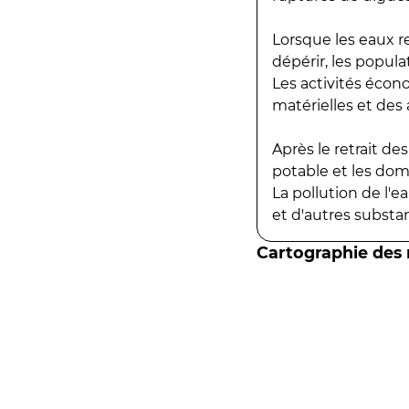
Lorsque les eaux r
dépérir, les popula
Les activités écon
matérielles et des a
Après le retrait d
potable et les do
La pollution de l'
et d'autres substanc
Cartographie des