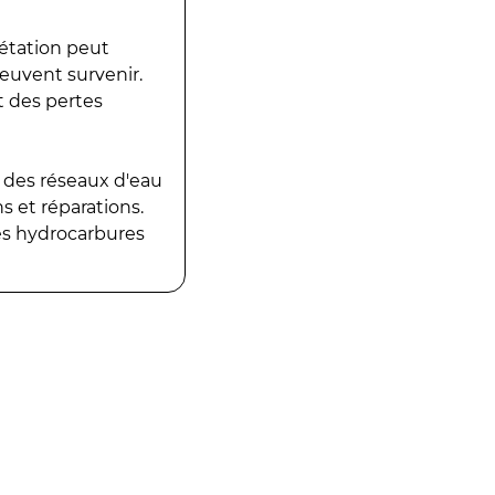
gétation peut
peuvent survenir.
t des pertes
 des réseaux d'eau
 et réparations.
es hydrocarbures