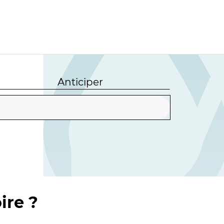
Anticiper
ire ?