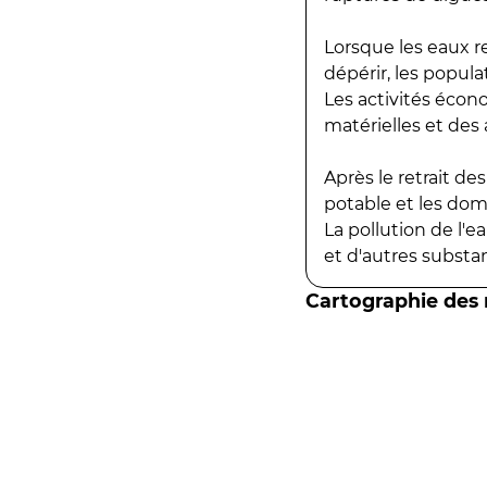
Lorsque les eaux r
dépérir, les popula
Les activités écon
matérielles et des a
Après le retrait d
potable et les do
La pollution de l'
et d'autres substanc
Cartographie des