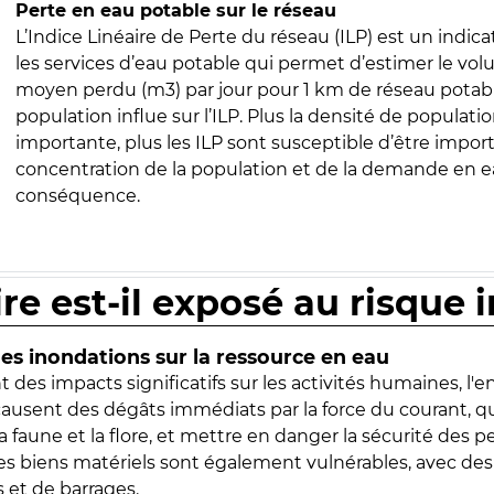
Perte en eau potable sur le réseau
L’Indice Linéaire de Perte du réseau (ILP) est un indica
les services d’eau potable qui permet d’estimer le vo
moyen perdu (m3) par jour pour 1 km de réseau potabl
population influe sur l’ILP. Plus la densité de populatio
importante, plus les ILP sont susceptible d’être import
concentration de la population et de la demande en ea
conséquence.
ire est-il exposé au risque 
s inondations sur la ressource en eau
 des impacts significatifs sur les activités humaines, l'
 causent des dégâts immédiats par la force du courant, q
 faune et la flore, et mettre en danger la sécurité des p
 les biens matériels sont également vulnérables, avec des
 et de barrages.