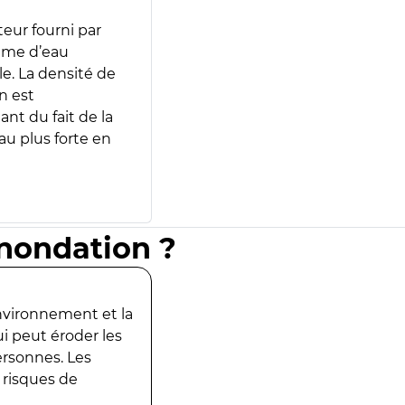
teur fourni par
lume d’eau
e. La densité de
n est
ant du fait de la
u plus forte en
inondation ?
environnement et la
ui peut éroder les
ersonnes. Les
 risques de