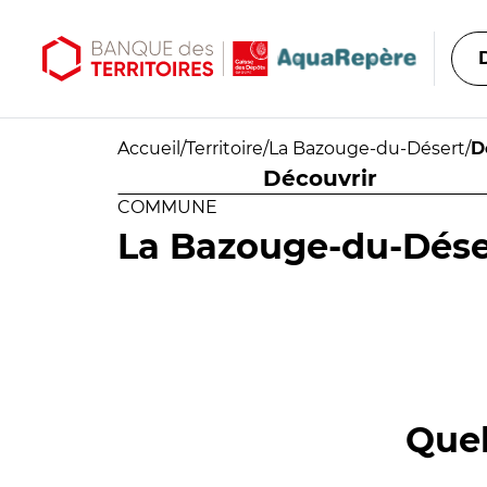
Aller au contenu principal
Aller au menu principal
Accueil
/
Territoire
/
La Bazouge-du-Désert
/
D
Découvrir
COMMUNE
La Bazouge-du-Dése
Quel