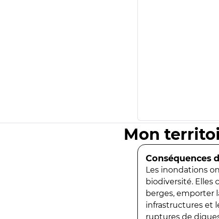
Mon territo
Conséquences de
Les inondations ont
biodiversité. Elles
berges, emporter la
infrastructures et
ruptures de digues