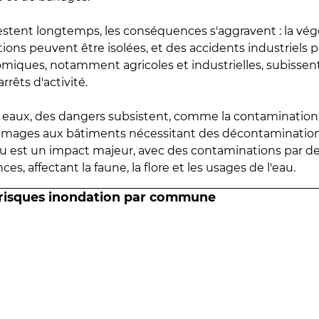
estent longtemps, les conséquences s'aggravent : la vé
tions peuvent être isolées, et des accidents industriels 
omiques, notamment agricoles et industrielles, subissen
rrêts d'activité.
es eaux, des dangers subsistent, comme la contamination
mmages aux bâtiments nécessitant des décontaminations
eau est un impact majeur, avec des contaminations par d
es, affectant la faune, la flore et les usages de l'eau.
 risques inondation par commune