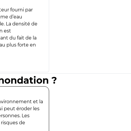
teur fourni par
lume d’eau
e. La densité de
n est
ant du fait de la
u plus forte en
inondation ?
environnement et la
ui peut éroder les
ersonnes. Les
 risques de