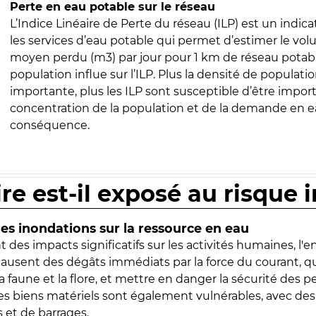
Perte en eau potable sur le réseau
L’Indice Linéaire de Perte du réseau (ILP) est un indica
les services d’eau potable qui permet d’estimer le vo
moyen perdu (m3) par jour pour 1 km de réseau potabl
population influe sur l’ILP. Plus la densité de populatio
importante, plus les ILP sont susceptible d’être import
concentration de la population et de la demande en ea
conséquence.
ire est-il exposé au risque 
s inondations sur la ressource en eau
 des impacts significatifs sur les activités humaines, l'
 causent des dégâts immédiats par la force du courant, q
 faune et la flore, et mettre en danger la sécurité des p
 les biens matériels sont également vulnérables, avec des
 et de barrages.