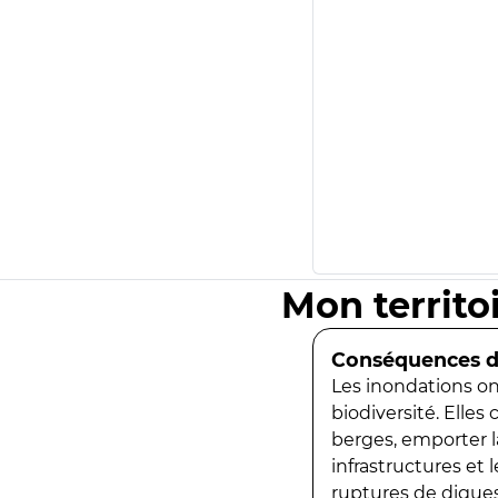
Mon territo
Conséquences de
Les inondations ont
biodiversité. Elles
berges, emporter la
infrastructures et
ruptures de digues