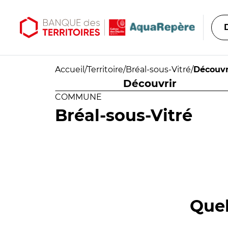
Aller au contenu principal
Aller au menu principal
Accueil
/
Territoire
/
Bréal-sous-Vitré
/
Découvr
Découvrir
COMMUNE
Bréal-sous-Vitré
Quel