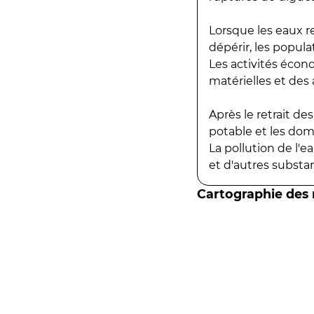
Lorsque les eaux r
dépérir, les popula
Les activités écon
matérielles et des a
Après le retrait d
potable et les do
La pollution de l'
et d'autres substanc
Cartographie des