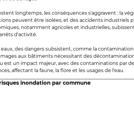
estent longtemps, les conséquences s'aggravent : la vé
tions peuvent être isolées, et des accidents industriels 
omiques, notamment agricoles et industrielles, subissen
rrêts d'activité.
es eaux, des dangers subsistent, comme la contamination
mmages aux bâtiments nécessitant des décontaminations
eau est un impact majeur, avec des contaminations par d
es, affectant la faune, la flore et les usages de l'eau.
 risques inondation par commune