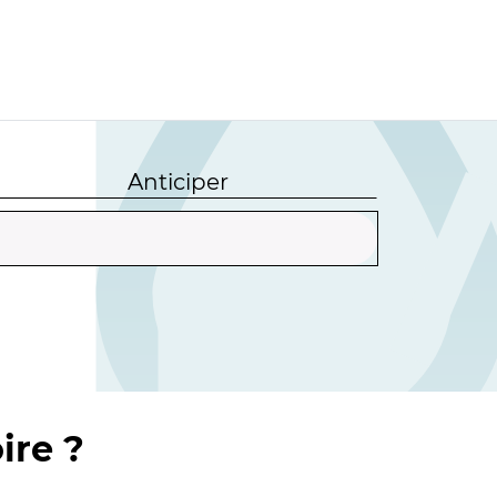
Anticiper
ire ?