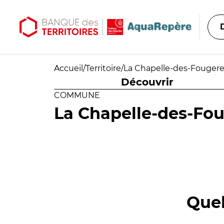
Aller au contenu principal
Aller au menu principal
Accueil
/
Territoire
/
La Chapelle-des-Fougere
Découvrir
COMMUNE
La Chapelle-des-Fo
Quel