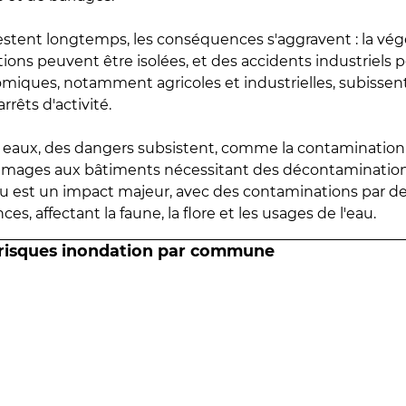
estent longtemps, les conséquences s'aggravent : la vé
tions peuvent être isolées, et des accidents industriels 
omiques, notamment agricoles et industrielles, subissen
rrêts d'activité.
es eaux, des dangers subsistent, comme la contamination
mmages aux bâtiments nécessitant des décontaminations
eau est un impact majeur, avec des contaminations par d
es, affectant la faune, la flore et les usages de l'eau.
 risques inondation par commune