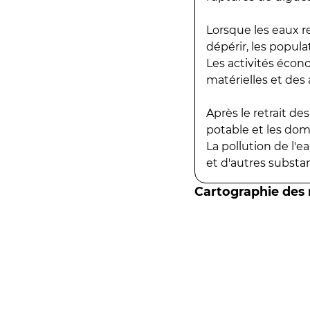
Lorsque les eaux r
dépérir, les popula
Les activités écon
matérielles et des a
Après le retrait d
potable et les do
La pollution de l'
et d'autres substanc
Cartographie des