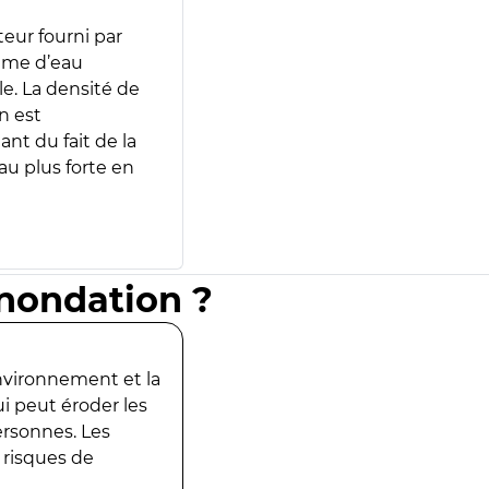
teur fourni par
lume d’eau
e. La densité de
n est
ant du fait de la
u plus forte en
inondation ?
environnement et la
ui peut éroder les
ersonnes. Les
 risques de