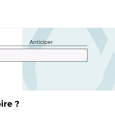
Anticiper
ire ?