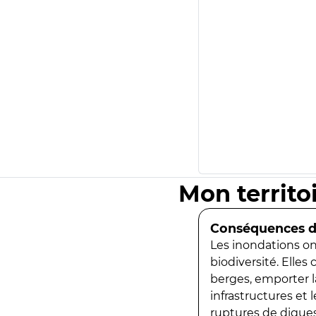
Mon territo
Conséquences de
Les inondations ont
biodiversité. Elles
berges, emporter la
infrastructures et
ruptures de digues