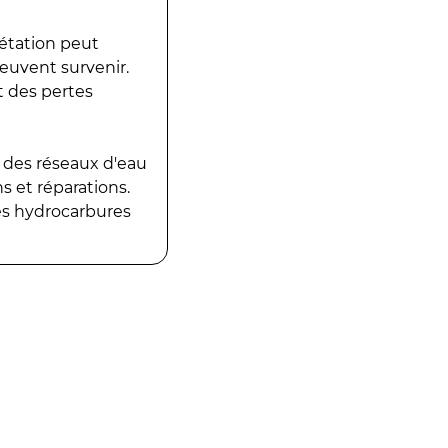
gétation peut
peuvent survenir.
t des pertes
 des réseaux d'eau
 et réparations.
es hydrocarbures