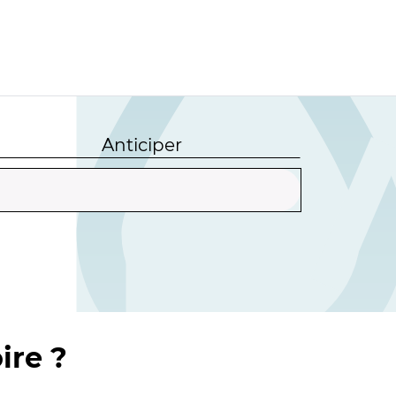
Anticiper
ire ?