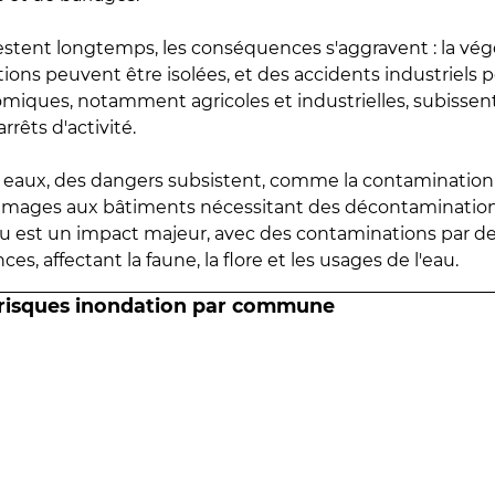
estent longtemps, les conséquences s'aggravent : la vé
tions peuvent être isolées, et des accidents industriels 
omiques, notamment agricoles et industrielles, subissen
rrêts d'activité.
es eaux, des dangers subsistent, comme la contamination
mmages aux bâtiments nécessitant des décontaminations
eau est un impact majeur, avec des contaminations par d
es, affectant la faune, la flore et les usages de l'eau.
 risques inondation par commune