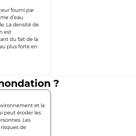
teur fourni par
lume d’eau
e. La densité de
n est
ant du fait de la
u plus forte en
inondation ?
environnement et la
ui peut éroder les
ersonnes. Les
 risques de