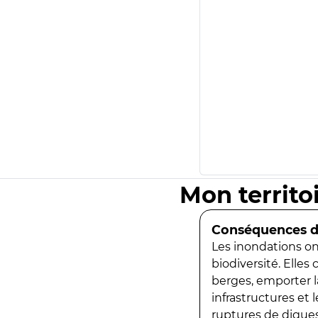
Mon territo
Conséquences de
Les inondations ont
biodiversité. Elles
berges, emporter la
infrastructures et
ruptures de digues