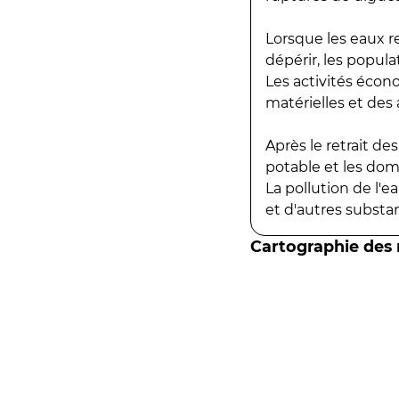
Lorsque les eaux r
dépérir, les popula
Les activités écon
matérielles et des a
Après le retrait d
potable et les do
La pollution de l'
et d'autres substanc
Cartographie des