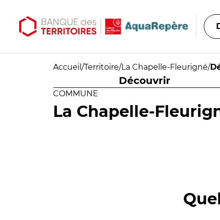
Aller au contenu principal
Aller au menu principal
Accueil
/
Territoire
/
La Chapelle-Fleurigné
/
Dé
Découvrir
COMMUNE
La Chapelle-Fleurig
Quel