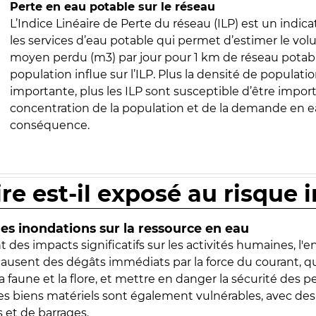
Perte en eau potable sur le réseau
L’Indice Linéaire de Perte du réseau (ILP) est un indica
les services d’eau potable qui permet d’estimer le vo
moyen perdu (m3) par jour pour 1 km de réseau potabl
population influe sur l’ILP. Plus la densité de populatio
importante, plus les ILP sont susceptible d’être import
concentration de la population et de la demande en ea
conséquence.
ire est-il exposé au risque 
s inondations sur la ressource en eau
 des impacts significatifs sur les activités humaines, l'
 causent des dégâts immédiats par la force du courant, q
 faune et la flore, et mettre en danger la sécurité des p
 les biens matériels sont également vulnérables, avec des
 et de barrages.