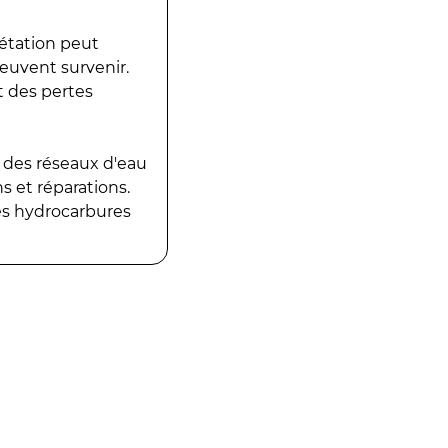
gétation peut
peuvent survenir.
t des pertes
 des réseaux d'eau
 et réparations.
es hydrocarbures