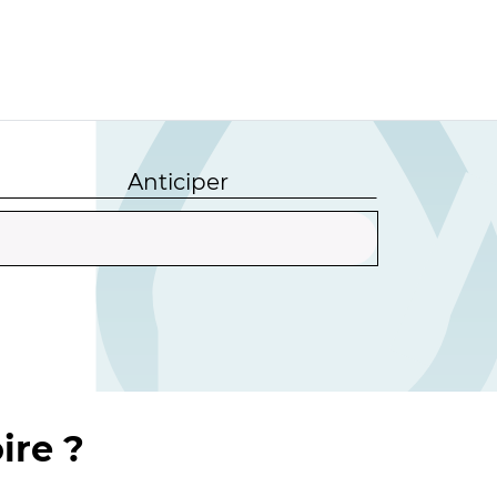
Anticiper
ire ?