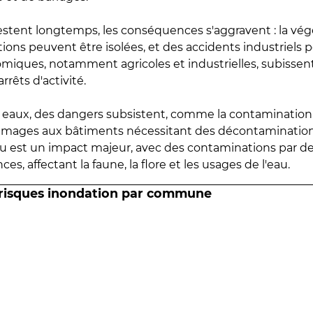
estent longtemps, les conséquences s'aggravent : la vé
tions peuvent être isolées, et des accidents industriels 
omiques, notamment agricoles et industrielles, subissen
rrêts d'activité.
es eaux, des dangers subsistent, comme la contamination
mmages aux bâtiments nécessitant des décontaminations
eau est un impact majeur, avec des contaminations par d
es, affectant la faune, la flore et les usages de l'eau.
 risques inondation par commune