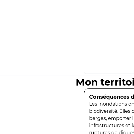
Mon territo
Conséquences de
Les inondations ont
biodiversité. Elles
berges, emporter la
infrastructures et
ruptures de digues