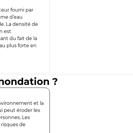
teur fourni par
lume d’eau
e. La densité de
n est
ant du fait de la
u plus forte en
inondation ?
environnement et la
ui peut éroder les
ersonnes. Les
 risques de