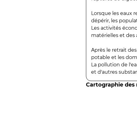
Lorsque les eaux r
dépérir, les popula
Les activités écon
matérielles et des a
Après le retrait d
potable et les do
La pollution de l'
et d'autres substanc
Cartographie des