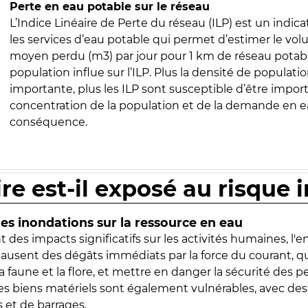
Perte en eau potable sur le réseau
L’Indice Linéaire de Perte du réseau (ILP) est un indica
les services d’eau potable qui permet d’estimer le vo
moyen perdu (m3) par jour pour 1 km de réseau potabl
population influe sur l’ILP. Plus la densité de populatio
importante, plus les ILP sont susceptible d’être import
concentration de la population et de la demande en ea
conséquence.
ire est-il exposé au risque 
s inondations sur la ressource en eau
 des impacts significatifs sur les activités humaines, l'
 causent des dégâts immédiats par la force du courant, q
 faune et la flore, et mettre en danger la sécurité des p
 les biens matériels sont également vulnérables, avec des
 et de barrages.