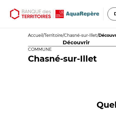
Aller au contenu principal
Aller au menu principal
Accueil
/
Territoire
/
Chasné-sur-Illet
/
Découvr
Découvrir
COMMUNE
Chasné-sur-Illet
Quel