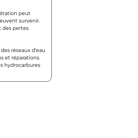
gétation peut
peuvent survenir.
t des pertes
 des réseaux d'eau
 et réparations.
es hydrocarbures