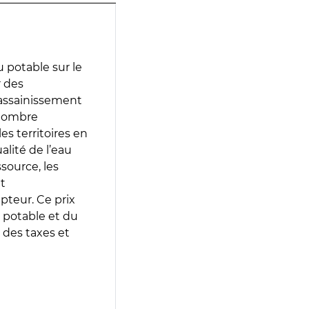
 potable sur le
r des
d’assainissement
 nombre
es territoires en
lité de l’eau
source, les
t
epteur. Ce prix
 potable et du
 des taxes et