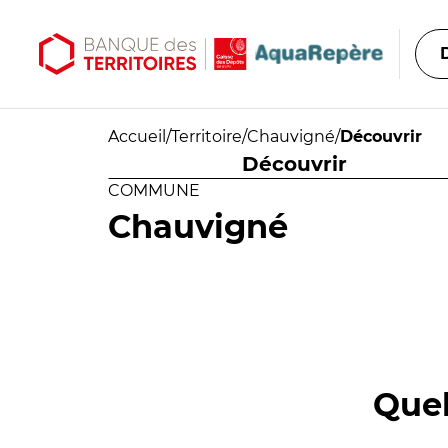
Aller au contenu principal
Aller au menu principal
Accueil
/
Territoire
/
Chauvigné
/
Découvrir
Découvrir
COMMUNE
Chauvigné
Quel