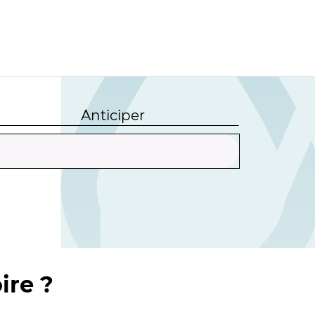
Anticiper
ire ?