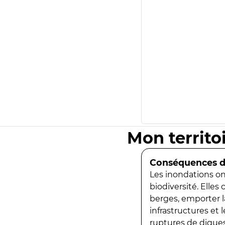
Mon territo
Conséquences de
Les inondations ont
biodiversité. Elles
berges, emporter la
infrastructures et
ruptures de digues