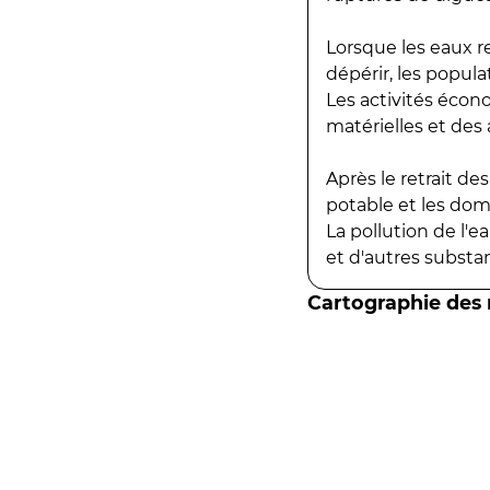
Lorsque les eaux r
dépérir, les popula
Les activités écon
matérielles et des a
Après le retrait d
potable et les do
La pollution de l'
et d'autres substanc
Cartographie des