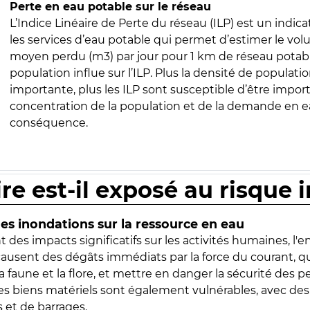
Perte en eau potable sur le réseau
L’Indice Linéaire de Perte du réseau (ILP) est un indica
les services d’eau potable qui permet d’estimer le vo
moyen perdu (m3) par jour pour 1 km de réseau potabl
population influe sur l’ILP. Plus la densité de populatio
importante, plus les ILP sont susceptible d’être import
concentration de la population et de la demande en ea
conséquence.
ire est-il exposé au risque 
s inondations sur la ressource en eau
 des impacts significatifs sur les activités humaines, l'
 causent des dégâts immédiats par la force du courant, q
 faune et la flore, et mettre en danger la sécurité des p
 les biens matériels sont également vulnérables, avec des
 et de barrages.