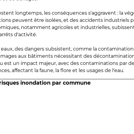
estent longtemps, les conséquences s'aggravent : la vé
tions peuvent être isolées, et des accidents industriels 
omiques, notamment agricoles et industrielles, subissen
rrêts d'activité.
es eaux, des dangers subsistent, comme la contamination
mmages aux bâtiments nécessitant des décontaminations
eau est un impact majeur, avec des contaminations par d
es, affectant la faune, la flore et les usages de l'eau.
 risques inondation par commune