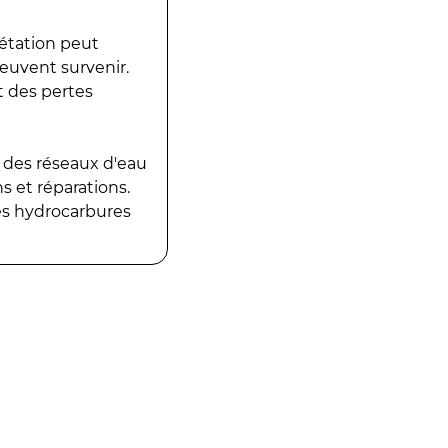
gétation peut
peuvent survenir.
t des pertes
 des réseaux d'eau
 et réparations.
es hydrocarbures