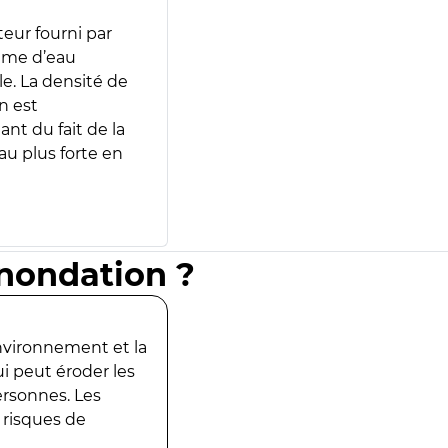
teur fourni par
lume d’eau
e. La densité de
n est
ant du fait de la
u plus forte en
inondation ?
environnement et la
ui peut éroder les
ersonnes. Les
 risques de