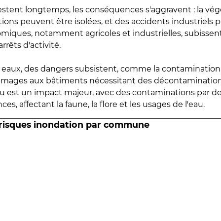
estent longtemps, les conséquences s'aggravent : la vé
tions peuvent être isolées, et des accidents industriels 
omiques, notamment agricoles et industrielles, subissen
rrêts d'activité.
es eaux, des dangers subsistent, comme la contamination
mmages aux bâtiments nécessitant des décontaminations
eau est un impact majeur, avec des contaminations par d
es, affectant la faune, la flore et les usages de l'eau.
 risques inondation par commune