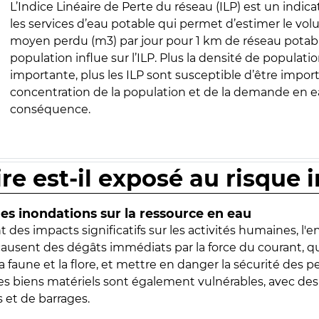
L’Indice Linéaire de Perte du réseau (ILP) est un indica
les services d’eau potable qui permet d’estimer le vo
moyen perdu (m3) par jour pour 1 km de réseau potabl
population influe sur l’ILP. Plus la densité de populatio
importante, plus les ILP sont susceptible d’être import
concentration de la population et de la demande en ea
conséquence.
ire est-il exposé au risque 
s inondations sur la ressource en eau
 des impacts significatifs sur les activités humaines, l'
 causent des dégâts immédiats par la force du courant, q
 faune et la flore, et mettre en danger la sécurité des p
 les biens matériels sont également vulnérables, avec des
 et de barrages.