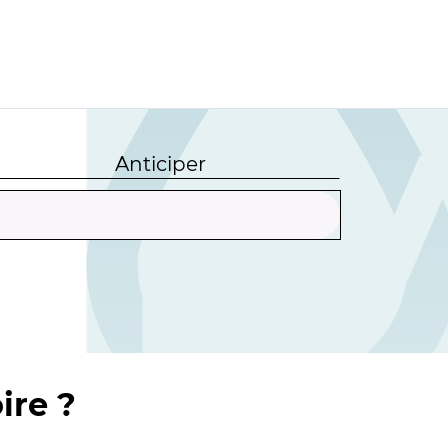
Anticiper
ire ?