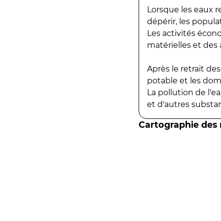
Lorsque les eaux r
dépérir, les popula
Les activités écon
matérielles et des a
Après le retrait d
potable et les do
La pollution de l'
et d'autres substanc
Cartographie des