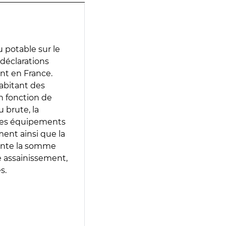
 potable sur le
s déclarations
ent en France.
abitant des
en fonction de
 brute, la
 les équipements
ment ainsi que la
sente la somme
e assainissement,
s.