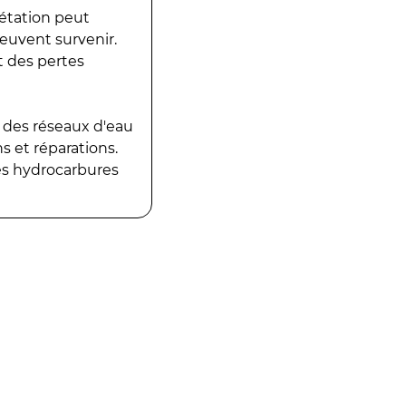
gétation peut
peuvent survenir.
t des pertes
 des réseaux d'eau
 et réparations.
es hydrocarbures