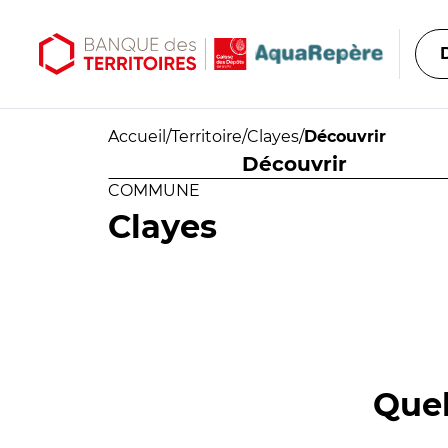
Aller au contenu principal
Aller au menu principal
Accueil
/
Territoire
/
Clayes
/
Découvrir
Découvrir
COMMUNE
Clayes
Quel