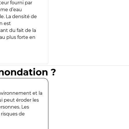
teur fourni par
lume d’eau
e. La densité de
n est
ant du fait de la
u plus forte en
inondation ?
environnement et la
ui peut éroder les
ersonnes. Les
 risques de