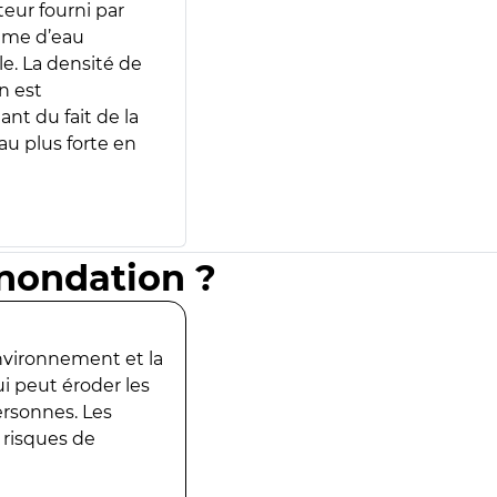
teur fourni par
lume d’eau
e. La densité de
n est
ant du fait de la
u plus forte en
inondation ?
environnement et la
ui peut éroder les
ersonnes. Les
 risques de