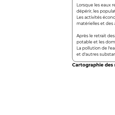
Lorsque les eaux r
dépérir, les popula
Les activités écon
matérielles et des a
Après le retrait d
potable et les do
La pollution de l'
et d'autres substanc
Cartographie des