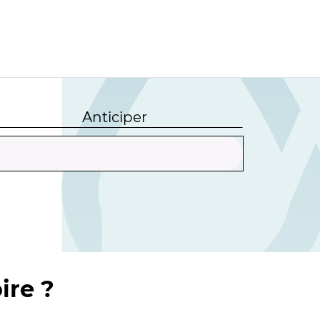
Anticiper
ire ?