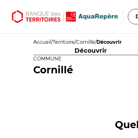
Aller au contenu principal
Aller au menu principal
Accueil
/
Territoire
/
Cornillé
/
Découvrir
Découvrir
COMMUNE
Cornillé
Quel