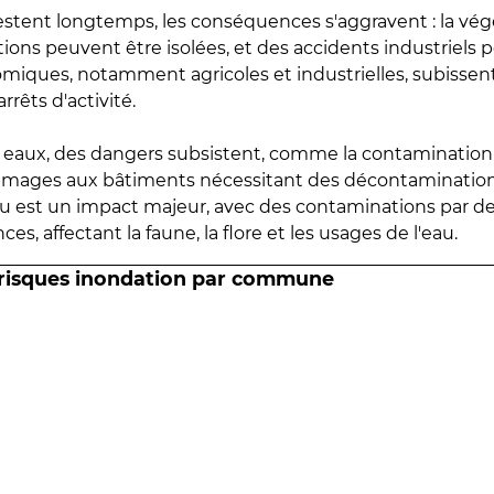
estent longtemps, les conséquences s'aggravent : la vé
tions peuvent être isolées, et des accidents industriels 
omiques, notamment agricoles et industrielles, subissen
rrêts d'activité.
es eaux, des dangers subsistent, comme la contamination
mmages aux bâtiments nécessitant des décontaminations
eau est un impact majeur, avec des contaminations par d
es, affectant la faune, la flore et les usages de l'eau.
 risques inondation par commune