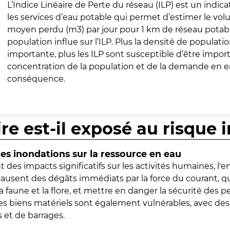
L’Indice Linéaire de Perte du réseau (ILP) est un indica
les services d’eau potable qui permet d’estimer le vo
moyen perdu (m3) par jour pour 1 km de réseau potabl
population influe sur l’ILP. Plus la densité de populatio
importante, plus les ILP sont susceptible d’être import
concentration de la population et de la demande en ea
conséquence.
ire est-il exposé au risque 
s inondations sur la ressource en eau
 des impacts significatifs sur les activités humaines, l'
 causent des dégâts immédiats par la force du courant, q
 faune et la flore, et mettre en danger la sécurité des p
 les biens matériels sont également vulnérables, avec des
 et de barrages.