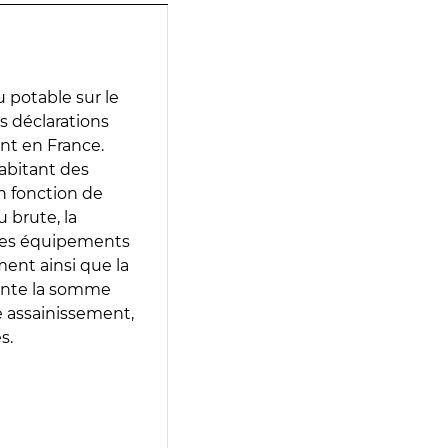
 potable sur le
es déclarations
ent en France.
abitant des
en fonction de
 brute, la
 les équipements
ment ainsi que la
sente la somme
e assainissement,
s.