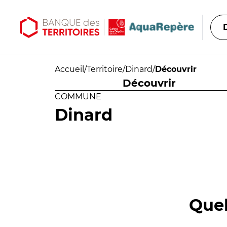
Aller au contenu principal
Aller au menu principal
Accueil
/
Territoire
/
Dinard
/
Découvrir
Découvrir
COMMUNE
Dinard
Quel