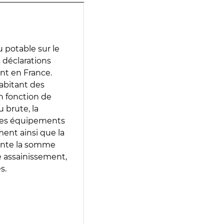
 potable sur le
s déclarations
ent en France.
abitant des
en fonction de
 brute, la
 les équipements
ment ainsi que la
sente la somme
e assainissement,
s.