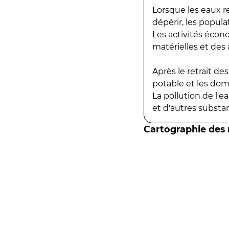
Lorsque les eaux r
dépérir, les popula
Les activités écon
matérielles et des a
Après le retrait d
potable et les do
La pollution de l'
et d'autres substanc
Cartographie des