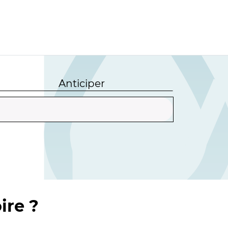
Anticiper
ire ?