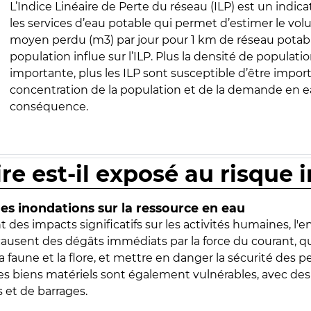
L’Indice Linéaire de Perte du réseau (ILP) est un indica
les services d’eau potable qui permet d’estimer le vo
moyen perdu (m3) par jour pour 1 km de réseau potabl
population influe sur l’ILP. Plus la densité de populatio
importante, plus les ILP sont susceptible d’être import
concentration de la population et de la demande en ea
conséquence.
ire est-il exposé au risque 
s inondations sur la ressource en eau
 des impacts significatifs sur les activités humaines, l'
 causent des dégâts immédiats par la force du courant, q
 faune et la flore, et mettre en danger la sécurité des p
 les biens matériels sont également vulnérables, avec des
 et de barrages.