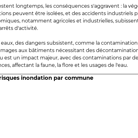
estent longtemps, les conséquences s'aggravent : la vé
tions peuvent être isolées, et des accidents industriels 
omiques, notamment agricoles et industrielles, subissen
rrêts d'activité.
es eaux, des dangers subsistent, comme la contamination
mmages aux bâtiments nécessitant des décontaminations
eau est un impact majeur, avec des contaminations par d
es, affectant la faune, la flore et les usages de l'eau.
 risques inondation par commune