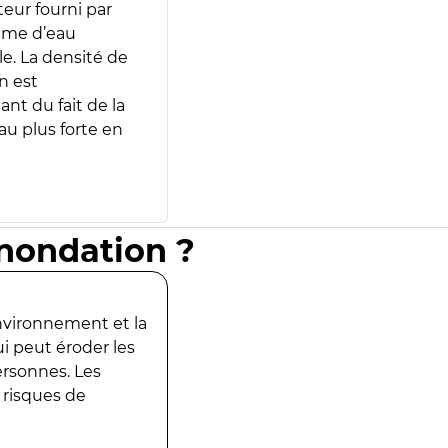
teur fourni par
lume d’eau
e. La densité de
n est
ant du fait de la
u plus forte en
inondation ?
environnement et la
ui peut éroder les
ersonnes. Les
 risques de