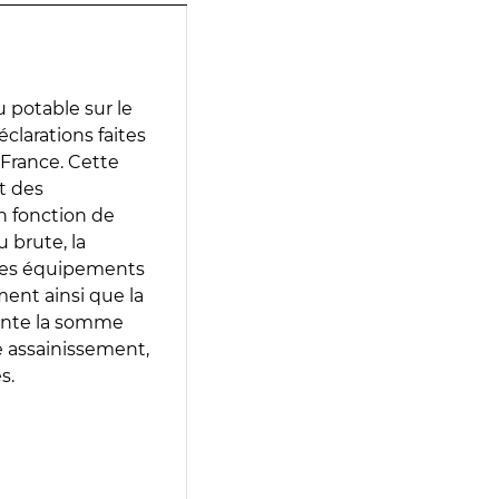
 potable sur le
déclarations faites
 France. Cette
t des
en fonction de
 brute, la
 les équipements
ment ainsi que la
sente la somme
e assainissement,
s.