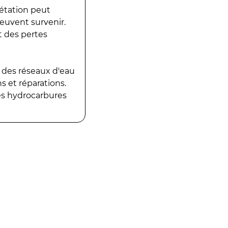
gétation peut
peuvent survenir.
t des pertes
 des réseaux d'eau
 et réparations.
es hydrocarbures