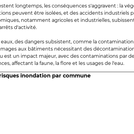
estent longtemps, les conséquences s'aggravent : la vé
tions peuvent être isolées, et des accidents industriels 
omiques, notamment agricoles et industrielles, subissen
rrêts d'activité.
es eaux, des dangers subsistent, comme la contamination
mmages aux bâtiments nécessitant des décontaminations
eau est un impact majeur, avec des contaminations par d
es, affectant la faune, la flore et les usages de l'eau.
 risques inondation par commune