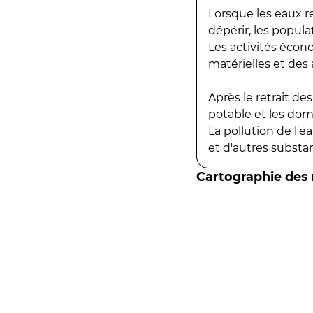
Lorsque les eaux r
dépérir, les popula
Les activités écon
matérielles et des a
Après le retrait d
potable et les do
La pollution de l'
et d'autres substanc
Cartographie des