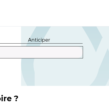
Anticiper
ire ?