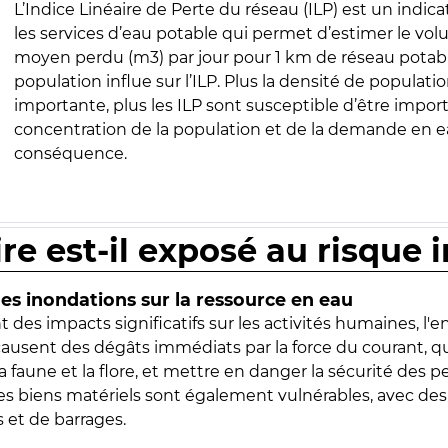
L’Indice Linéaire de Perte du réseau (ILP) est un indica
les services d’eau potable qui permet d’estimer le vo
moyen perdu (m3) par jour pour 1 km de réseau potabl
population influe sur l’ILP. Plus la densité de populatio
importante, plus les ILP sont susceptible d’être import
concentration de la population et de la demande en ea
conséquence.
ire est-il exposé au risque 
s inondations sur la ressource en eau
 des impacts significatifs sur les activités humaines, l'
 causent des dégâts immédiats par la force du courant, q
 faune et la flore, et mettre en danger la sécurité des p
 les biens matériels sont également vulnérables, avec des
 et de barrages.