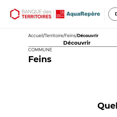
Aller au contenu principal
Aller au menu principal
Accueil
/
Territoire
/
Feins
/
Découvrir
Découvrir
COMMUNE
Feins
Quel