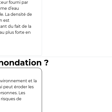
teur fourni par
lume d’eau
e. La densité de
n est
ant du fait de la
u plus forte en
inondation ?
environnement et la
ui peut éroder les
ersonnes. Les
 risques de