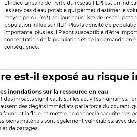
L’Indice Linéaire de Perte du réseau (ILP) est un indica
les services d’eau potable qui permet d’estimer le vo
moyen perdu (m3) par jour pour 1 km de réseau potabl
population influe sur l’ILP. Plus la densité de populatio
importante, plus les ILP sont susceptible d’être import
concentration de la population et de la demande en ea
conséquence.
ire est-il exposé au risque 
s inondations sur la ressource en eau
 des impacts significatifs sur les activités humaines, l'
 causent des dégâts immédiats par la force du courant, q
 faune et la flore, et mettre en danger la sécurité des p
 les biens matériels sont également vulnérables, avec des
 et de barrages.