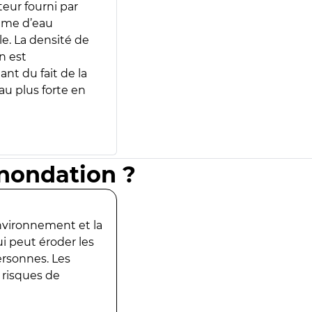
teur fourni par
lume d’eau
e. La densité de
n est
ant du fait de la
u plus forte en
inondation ?
environnement et la
ui peut éroder les
ersonnes. Les
 risques de