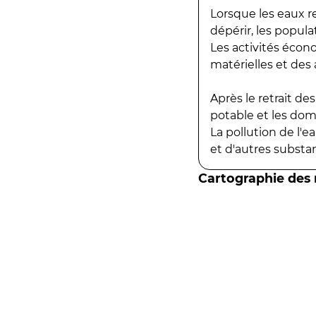
Lorsque les eaux r
dépérir, les popula
Les activités écon
matérielles et des a
Après le retrait d
potable et les do
La pollution de l'
et d'autres substanc
Cartographie des