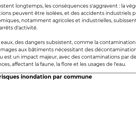
estent longtemps, les conséquences s'aggravent : la vé
tions peuvent être isolées, et des accidents industriels 
omiques, notamment agricoles et industrielles, subissen
rrêts d'activité.
es eaux, des dangers subsistent, comme la contamination
mmages aux bâtiments nécessitant des décontaminations
eau est un impact majeur, avec des contaminations par d
es, affectant la faune, la flore et les usages de l'eau.
 risques inondation par commune