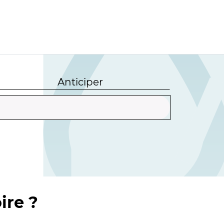
Anticiper
ire ?