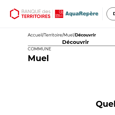
Aller au contenu principal
Aller au menu principal
Accueil
/
Territoire
/
Muel
/
Découvrir
Découvrir
COMMUNE
Muel
Quel