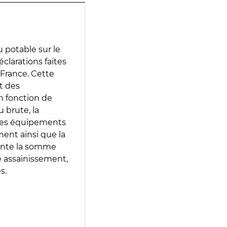
 potable sur le
éclarations faites
 France. Cette
t des
en fonction de
 brute, la
 les équipements
ment ainsi que la
sente la somme
e assainissement,
s.