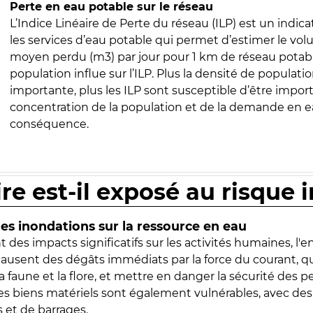
Perte en eau potable sur le réseau
L’Indice Linéaire de Perte du réseau (ILP) est un indica
les services d’eau potable qui permet d’estimer le vo
moyen perdu (m3) par jour pour 1 km de réseau potabl
population influe sur l’ILP. Plus la densité de populatio
importante, plus les ILP sont susceptible d’être import
concentration de la population et de la demande en ea
conséquence.
ire est-il exposé au risque 
s inondations sur la ressource en eau
 des impacts significatifs sur les activités humaines, l'
 causent des dégâts immédiats par la force du courant, q
 faune et la flore, et mettre en danger la sécurité des p
 les biens matériels sont également vulnérables, avec des
 et de barrages.