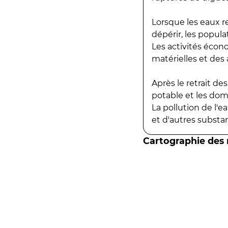
Lorsque les eaux r
dépérir, les popula
Les activités écon
matérielles et des a
Après le retrait d
potable et les do
La pollution de l'
et d'autres substanc
Cartographie des