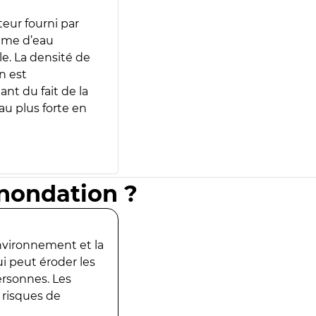
teur fourni par
lume d’eau
e. La densité de
n est
ant du fait de la
u plus forte en
inondation ?
environnement et la
ui peut éroder les
ersonnes. Les
 risques de