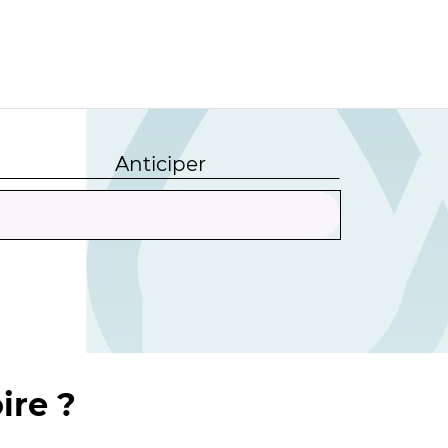
Anticiper
ire ?