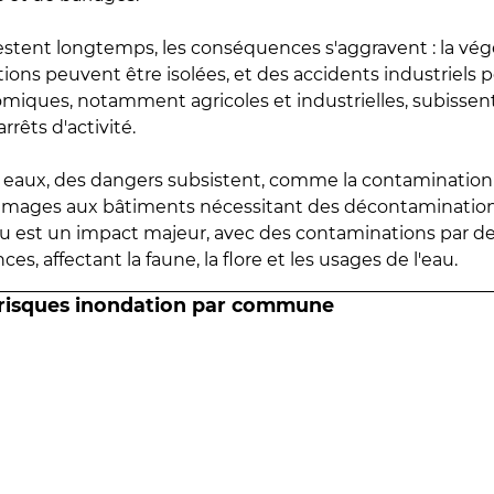
estent longtemps, les conséquences s'aggravent : la vé
tions peuvent être isolées, et des accidents industriels 
omiques, notamment agricoles et industrielles, subissen
rrêts d'activité.
es eaux, des dangers subsistent, comme la contamination
mmages aux bâtiments nécessitant des décontaminations
eau est un impact majeur, avec des contaminations par d
es, affectant la faune, la flore et les usages de l'eau.
 risques inondation par commune