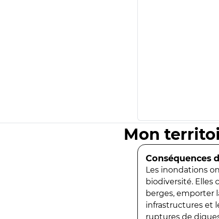
Mon territo
Conséquences de
Les inondations ont
biodiversité. Elles
berges, emporter la
infrastructures et
ruptures de digues