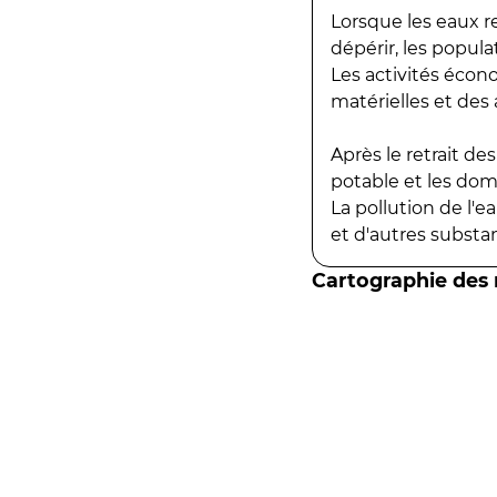
Lorsque les eaux r
dépérir, les popula
Les activités écon
matérielles et des a
Après le retrait d
potable et les do
La pollution de l'
et d'autres substanc
Cartographie des