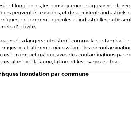
estent longtemps, les conséquences s'aggravent : la vé
tions peuvent être isolées, et des accidents industriels 
omiques, notamment agricoles et industrielles, subissen
rrêts d'activité.
es eaux, des dangers subsistent, comme la contamination
mmages aux bâtiments nécessitant des décontaminations
eau est un impact majeur, avec des contaminations par d
es, affectant la faune, la flore et les usages de l'eau.
 risques inondation par commune