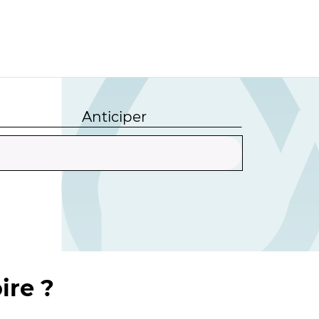
Anticiper
ire ?