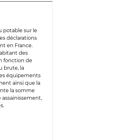
 potable sur le
des déclarations
ent en France.
abitant des
en fonction de
 brute, la
 les équipements
ment ainsi que la
sente la somme
e assainissement,
s.