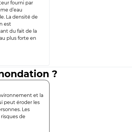
teur fourni par
lume d’eau
e. La densité de
n est
ant du fait de la
u plus forte en
inondation ?
environnement et la
ui peut éroder les
ersonnes. Les
 risques de