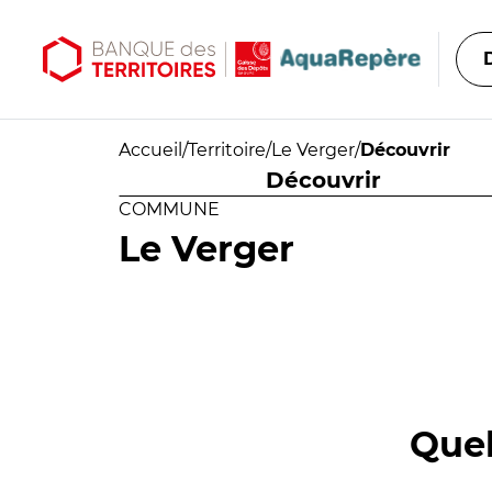
Aller au contenu principal
Aller au menu principal
Accueil
/
Territoire
/
Le Verger
/
Découvrir
Découvrir
COMMUNE
Le Verger
Quel