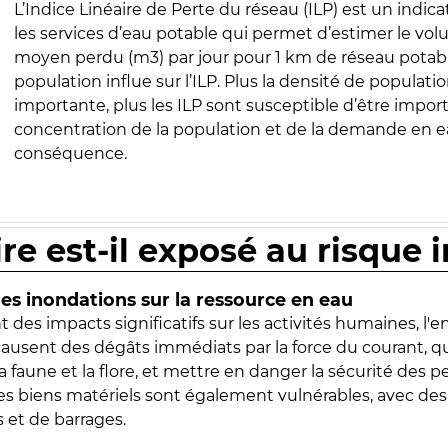
L’Indice Linéaire de Perte du réseau (ILP) est un indica
les services d’eau potable qui permet d’estimer le vo
moyen perdu (m3) par jour pour 1 km de réseau potabl
population influe sur l’ILP. Plus la densité de populatio
importante, plus les ILP sont susceptible d’être import
concentration de la population et de la demande en ea
conséquence.
ire est-il exposé au risque 
s inondations sur la ressource en eau
 des impacts significatifs sur les activités humaines, l'
 causent des dégâts immédiats par la force du courant, q
 faune et la flore, et mettre en danger la sécurité des p
 les biens matériels sont également vulnérables, avec des
 et de barrages.