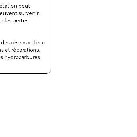
gétation peut
peuvent survenir.
t des pertes
 des réseaux d'eau
 et réparations.
es hydrocarbures