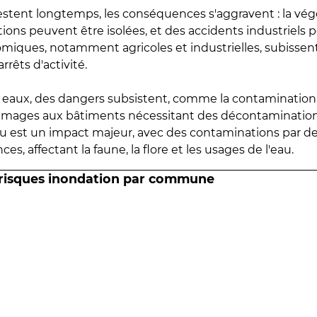
estent longtemps, les conséquences s'aggravent : la vé
tions peuvent être isolées, et des accidents industriels 
omiques, notamment agricoles et industrielles, subissen
rrêts d'activité.
es eaux, des dangers subsistent, comme la contamination
mmages aux bâtiments nécessitant des décontaminations
eau est un impact majeur, avec des contaminations par d
es, affectant la faune, la flore et les usages de l'eau.
 risques inondation par commune