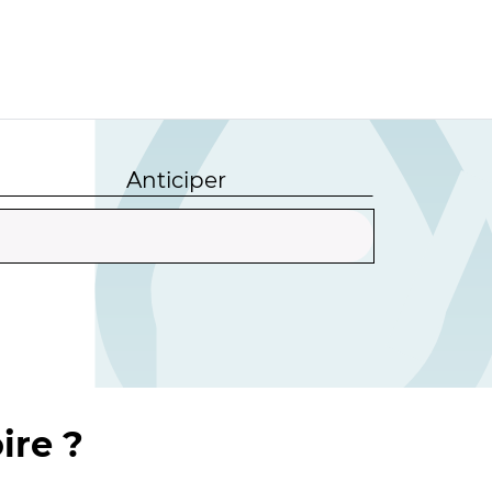
Anticiper
ire ?