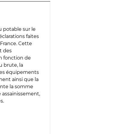
 potable sur le
éclarations faites
 France. Cette
t des
en fonction de
 brute, la
 les équipements
ment ainsi que la
sente la somme
e assainissement,
s.