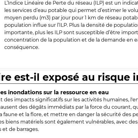
L’Indice Linéaire de Perte du réseau (ILP) est un indica
les services d’eau potable qui permet d’estimer le vo
moyen perdu (m3) par jour pour 1 km de réseau potabl
population influe sur l’ILP. Plus la densité de populatio
importante, plus les ILP sont susceptible d’être import
concentration de la population et de la demande en ea
conséquence.
ire est-il exposé au risque 
s inondations sur la ressource en eau
 des impacts significatifs sur les activités humaines, l'
 causent des dégâts immédiats par la force du courant, q
 faune et la flore, et mettre en danger la sécurité des p
 les biens matériels sont également vulnérables, avec des
 et de barrages.