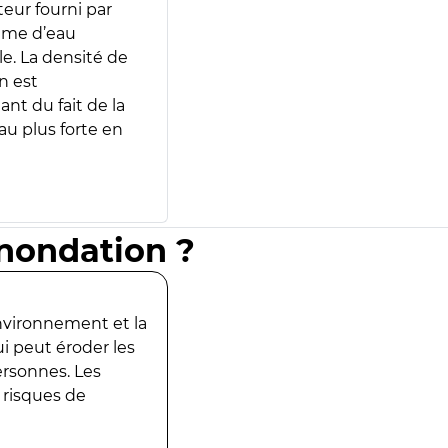
teur fourni par
lume d’eau
e. La densité de
n est
ant du fait de la
u plus forte en
inondation ?
environnement et la
ui peut éroder les
ersonnes. Les
 risques de