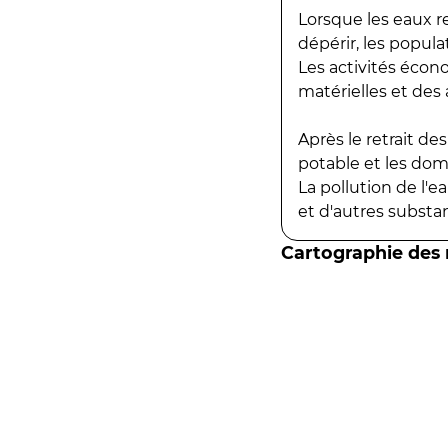
Lorsque les eaux r
dépérir, les popula
Les activités écon
matérielles et des a
Après le retrait d
potable et les do
La pollution de l'
et d'autres substanc
Cartographie des