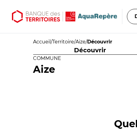
Aller au contenu principal
Aller au menu principal
Accueil
/
Territoire
/
Aize
/
Découvrir
Découvrir
COMMUNE
Aize
Quel