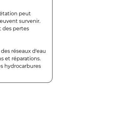
gétation peut
peuvent survenir.
t des pertes
 des réseaux d'eau
 et réparations.
es hydrocarbures