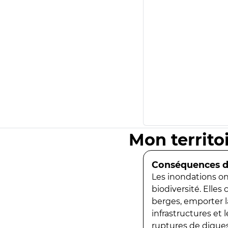
Mon territo
Conséquences de
Les inondations ont
biodiversité. Elles
berges, emporter la
infrastructures et
ruptures de digues