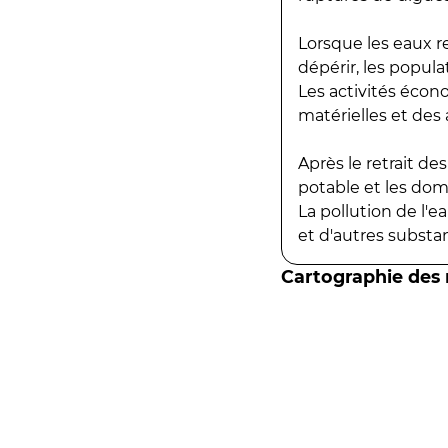
Lorsque les eaux r
dépérir, les popula
Les activités écon
matérielles et des a
Après le retrait d
potable et les do
La pollution de l'
et d'autres substanc
Cartographie des