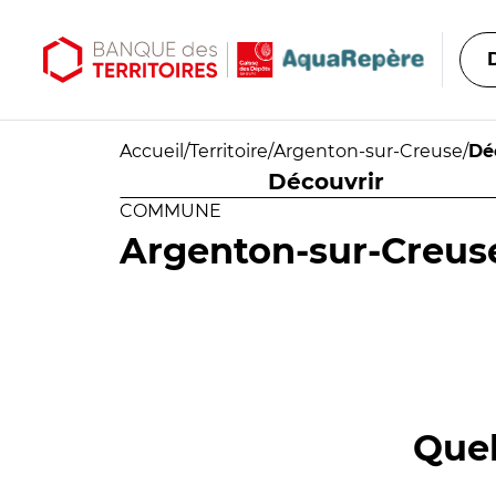
Aller au contenu principal
Aller au menu principal
Accueil
/
Territoire
/
Argenton-sur-Creuse
/
Dé
Découvrir
COMMUNE
Argenton-sur-Creus
Quel