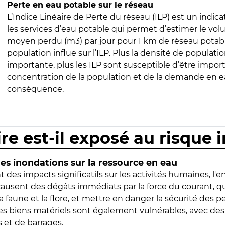
Perte en eau potable sur le réseau
L’Indice Linéaire de Perte du réseau (ILP) est un indica
les services d’eau potable qui permet d’estimer le vo
moyen perdu (m3) par jour pour 1 km de réseau potabl
population influe sur l’ILP. Plus la densité de populatio
importante, plus les ILP sont susceptible d’être import
concentration de la population et de la demande en ea
conséquence.
ire est-il exposé au risque 
s inondations sur la ressource en eau
 des impacts significatifs sur les activités humaines, l'
 causent des dégâts immédiats par la force du courant, q
 faune et la flore, et mettre en danger la sécurité des p
 les biens matériels sont également vulnérables, avec des
 et de barrages.