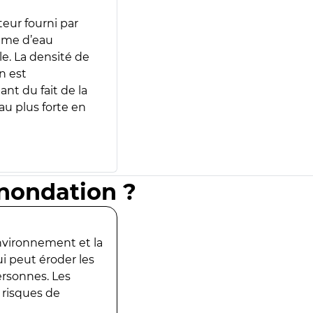
teur fourni par
lume d’eau
e. La densité de
n est
ant du fait de la
u plus forte en
inondation ?
environnement et la
ui peut éroder les
ersonnes. Les
 risques de