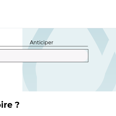
Anticiper
ire ?