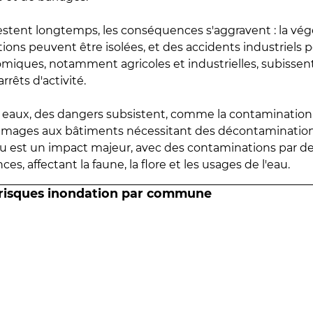
estent longtemps, les conséquences s'aggravent : la vé
tions peuvent être isolées, et des accidents industriels 
omiques, notamment agricoles et industrielles, subissen
rrêts d'activité.
es eaux, des dangers subsistent, comme la contamination
mmages aux bâtiments nécessitant des décontaminations
eau est un impact majeur, avec des contaminations par d
es, affectant la faune, la flore et les usages de l'eau.
 risques inondation par commune