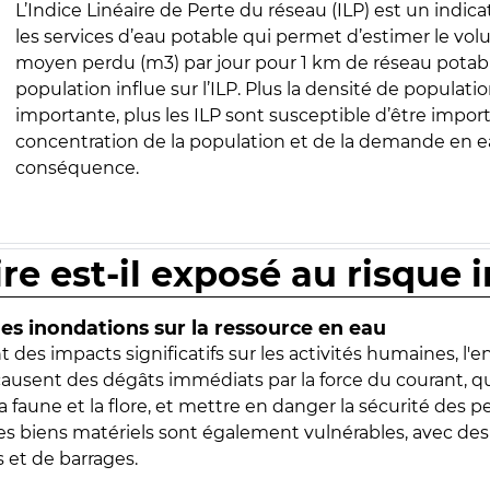
L’Indice Linéaire de Perte du réseau (ILP) est un indica
les services d’eau potable qui permet d’estimer le vo
moyen perdu (m3) par jour pour 1 km de réseau potabl
population influe sur l’ILP. Plus la densité de populatio
importante, plus les ILP sont susceptible d’être import
concentration de la population et de la demande en ea
conséquence.
ire est-il exposé au risque 
s inondations sur la ressource en eau
 des impacts significatifs sur les activités humaines, l'
 causent des dégâts immédiats par la force du courant, q
 faune et la flore, et mettre en danger la sécurité des p
 les biens matériels sont également vulnérables, avec des
 et de barrages.