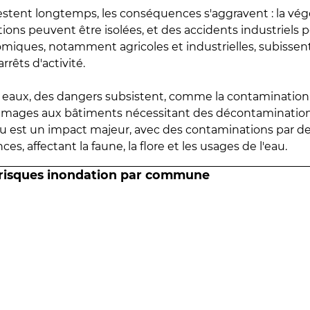
estent longtemps, les conséquences s'aggravent : la vé
tions peuvent être isolées, et des accidents industriels 
omiques, notamment agricoles et industrielles, subissen
rrêts d'activité.
es eaux, des dangers subsistent, comme la contamination
mmages aux bâtiments nécessitant des décontaminations
eau est un impact majeur, avec des contaminations par d
es, affectant la faune, la flore et les usages de l'eau.
 risques inondation par commune