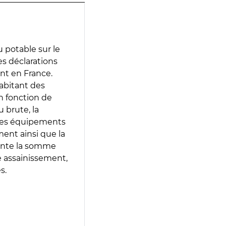
 potable sur le
des déclarations
ent en France.
abitant des
en fonction de
 brute, la
 les équipements
ment ainsi que la
sente la somme
e assainissement,
s.