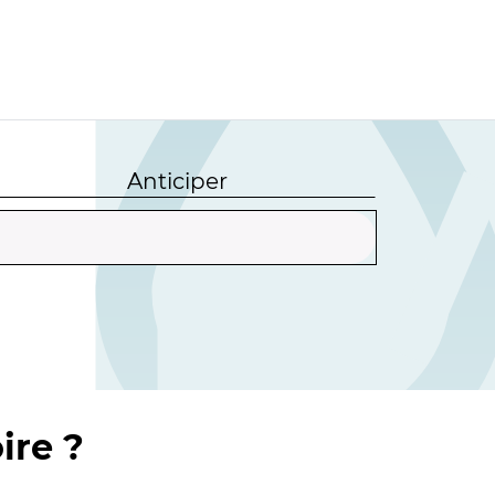
Anticiper
ire ?