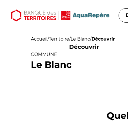
Aller au contenu principal
Aller au menu principal
Accueil
/
Territoire
/
Le Blanc
/
Découvrir
Découvrir
COMMUNE
Le Blanc
Quel