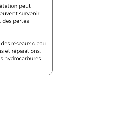
gétation peut
peuvent survenir.
t des pertes
 des réseaux d'eau
 et réparations.
es hydrocarbures