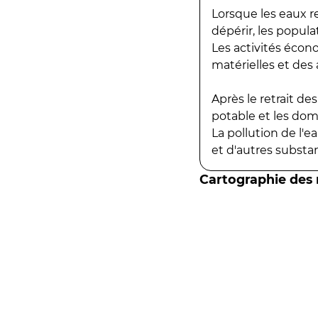
Lorsque les eaux r
dépérir, les popula
Les activités écon
matérielles et des a
Après le retrait d
potable et les do
La pollution de l'
et d'autres substanc
Cartographie des