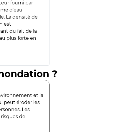
teur fourni par
lume d’eau
e. La densité de
n est
ant du fait de la
u plus forte en
inondation ?
environnement et la
ui peut éroder les
ersonnes. Les
 risques de