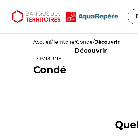
Aller au contenu principal
Aller au menu principal
Accueil
/
Territoire
/
Condé
/
Découvrir
Découvrir
COMMUNE
Condé
Quel