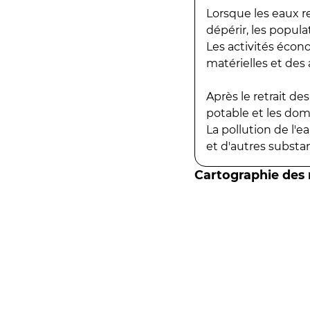
Lorsque les eaux r
dépérir, les popula
Les activités écon
matérielles et des a
Après le retrait d
potable et les do
La pollution de l'
et d'autres substanc
Cartographie des