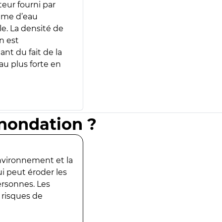
teur fourni par
lume d’eau
e. La densité de
n est
ant du fait de la
u plus forte en
inondation ?
environnement et la
ui peut éroder les
ersonnes. Les
 risques de