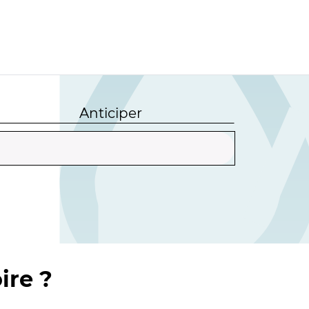
Anticiper
ire ?