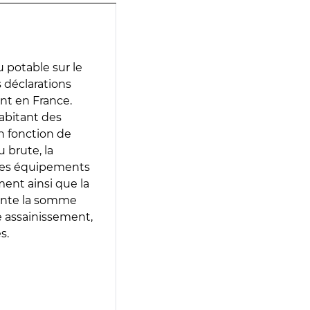
 potable sur le
s déclarations
ent en France.
abitant des
en fonction de
 brute, la
 les équipements
ment ainsi que la
sente la somme
e assainissement,
s.