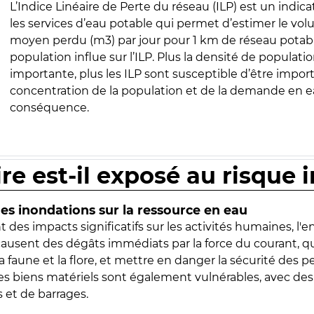
L’Indice Linéaire de Perte du réseau (ILP) est un indica
les services d’eau potable qui permet d’estimer le vo
moyen perdu (m3) par jour pour 1 km de réseau potabl
population influe sur l’ILP. Plus la densité de populatio
importante, plus les ILP sont susceptible d’être import
concentration de la population et de la demande en ea
conséquence.
ire est-il exposé au risque 
s inondations sur la ressource en eau
 des impacts significatifs sur les activités humaines, l'
 causent des dégâts immédiats par la force du courant, q
 faune et la flore, et mettre en danger la sécurité des p
 les biens matériels sont également vulnérables, avec des
 et de barrages.