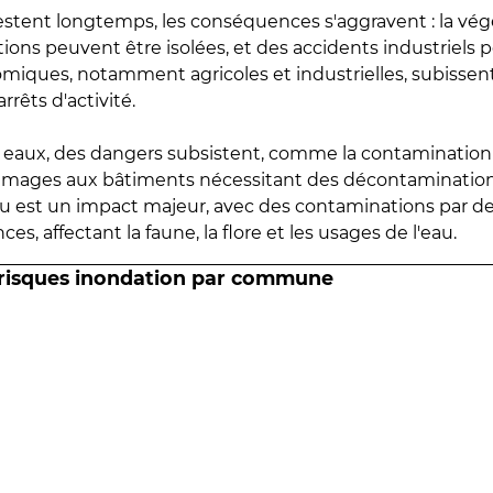
estent longtemps, les conséquences s'aggravent : la vé
tions peuvent être isolées, et des accidents industriels 
omiques, notamment agricoles et industrielles, subissen
rrêts d'activité.
es eaux, des dangers subsistent, comme la contamination
mmages aux bâtiments nécessitant des décontaminations
eau est un impact majeur, avec des contaminations par d
es, affectant la faune, la flore et les usages de l'eau.
 risques inondation par commune