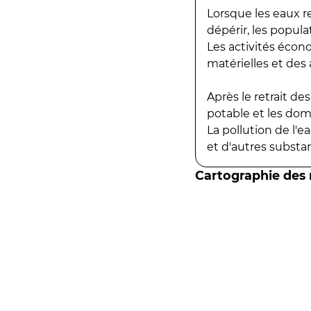
Lorsque les eaux r
dépérir, les popula
Les activités écon
matérielles et des a
Après le retrait d
potable et les do
La pollution de l'
et d'autres substanc
Cartographie des