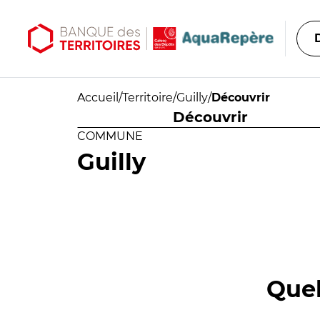
Aller au contenu principal
Aller au menu principal
Accueil
/
Territoire
/
Guilly
/
Découvrir
Découvrir
COMMUNE
Guilly
Quel