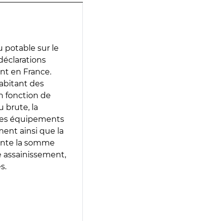
 potable sur le
 déclarations
ent en France.
abitant des
en fonction de
 brute, la
 les équipements
ment ainsi que la
sente la somme
e assainissement,
s.