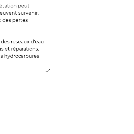
gétation peut
peuvent survenir.
t des pertes
 des réseaux d'eau
 et réparations.
es hydrocarbures