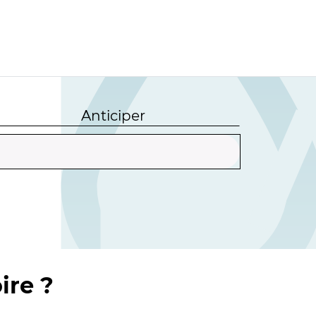
Anticiper
ire ?