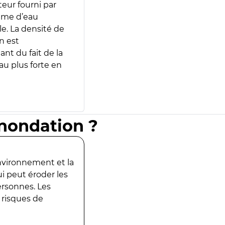
teur fourni par
lume d’eau
e. La densité de
n est
ant du fait de la
u plus forte en
inondation ?
environnement et la
ui peut éroder les
ersonnes. Les
 risques de