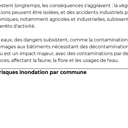
estent longtemps, les conséquences s'aggravent : la vé
tions peuvent être isolées, et des accidents industriels 
omiques, notamment agricoles et industrielles, subissen
rrêts d'activité.
es eaux, des dangers subsistent, comme la contamination
mmages aux bâtiments nécessitant des décontaminations
eau est un impact majeur, avec des contaminations par d
es, affectant la faune, la flore et les usages de l'eau.
 risques inondation par commune