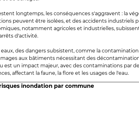
estent longtemps, les conséquences s'aggravent : la vé
tions peuvent être isolées, et des accidents industriels 
omiques, notamment agricoles et industrielles, subissen
rrêts d'activité.
es eaux, des dangers subsistent, comme la contamination
mmages aux bâtiments nécessitant des décontaminations
eau est un impact majeur, avec des contaminations par d
es, affectant la faune, la flore et les usages de l'eau.
 risques inondation par commune