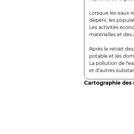
Lorsque les eaux r
dépérir, les popula
Les activités écon
matérielles et des a
Après le retrait d
potable et les do
La pollution de l'
et d'autres substanc
Cartographie des