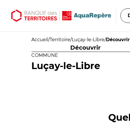
Aller au contenu principal
Aller au menu principal
Accueil
/
Territoire
/
Luçay-le-Libre
/
Découvrir
Découvrir
COMMUNE
Luçay-le-Libre
Quel