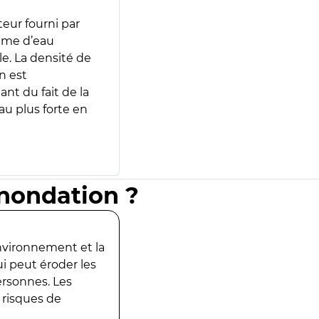
teur fourni par
lume d’eau
e. La densité de
n est
ant du fait de la
u plus forte en
inondation ?
environnement et la
ui peut éroder les
ersonnes. Les
 risques de