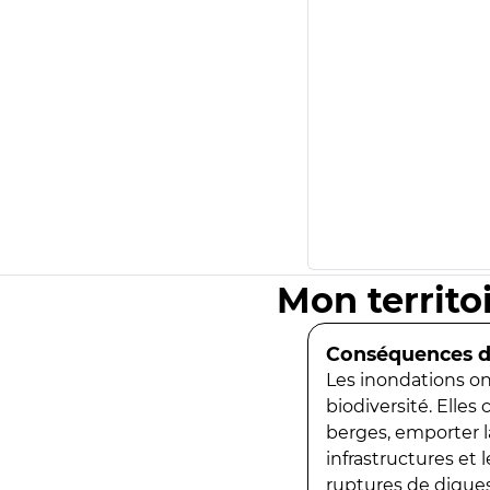
Mon territo
Conséquences de
Les inondations ont
biodiversité. Elles
berges, emporter la
infrastructures et
ruptures de digues