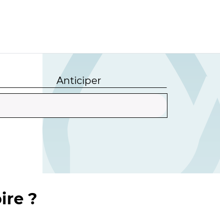
Anticiper
ire ?