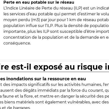
Perte en eau potable sur le réseau
L’Indice Linéaire de Perte du réseau (ILP) est un indica
les services d’eau potable qui permet d’estimer le vo
moyen perdu (m3) par jour pour 1 km de réseau potabl
population influe sur l’ILP. Plus la densité de populatio
importante, plus les ILP sont susceptible d’être import
concentration de la population et de la demande en ea
conséquence.
ire est-il exposé au risque 
s inondations sur la ressource en eau
 des impacts significatifs sur les activités humaines, l'
 causent des dégâts immédiats par la force du courant, q
 faune et la flore, et mettre en danger la sécurité des p
 les biens matériels sont également vulnérables, avec des
 et de barrages.