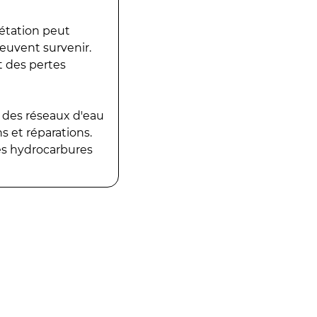
gétation peut
peuvent survenir.
t des pertes
 des réseaux d'eau
 et réparations.
es hydrocarbures