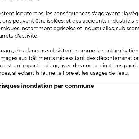
estent longtemps, les conséquences s'aggravent : la vé
tions peuvent être isolées, et des accidents industriels 
omiques, notamment agricoles et industrielles, subissen
rrêts d'activité.
es eaux, des dangers subsistent, comme la contamination
mmages aux bâtiments nécessitant des décontaminations
eau est un impact majeur, avec des contaminations par d
es, affectant la faune, la flore et les usages de l'eau.
 risques inondation par commune