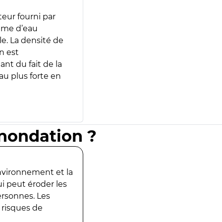
teur fourni par
lume d’eau
e. La densité de
n est
ant du fait de la
u plus forte en
inondation ?
environnement et la
ui peut éroder les
ersonnes. Les
 risques de