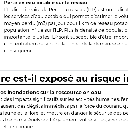
Perte en eau potable sur le réseau
L’Indice Linéaire de Perte du réseau (ILP) est un indica
les services d’eau potable qui permet d’estimer le vo
moyen perdu (m3) par jour pour 1 km de réseau potabl
population influe sur l’ILP. Plus la densité de populatio
importante, plus les ILP sont susceptible d’être import
concentration de la population et de la demande en ea
conséquence.
ire est-il exposé au risque 
s inondations sur la ressource en eau
 des impacts significatifs sur les activités humaines, l'
 causent des dégâts immédiats par la force du courant, q
 faune et la flore, et mettre en danger la sécurité des p
 les biens matériels sont également vulnérables, avec des
 et de barrages.