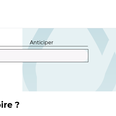
Anticiper
ire ?