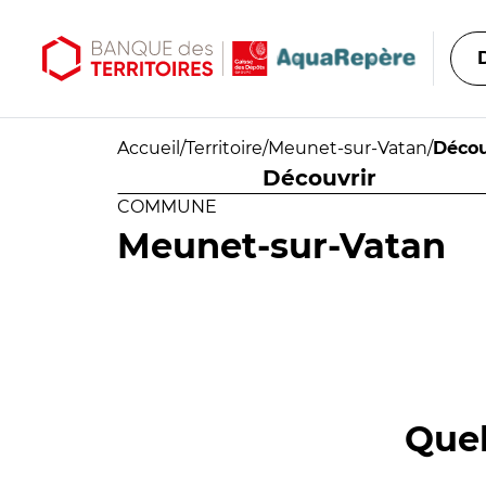
Aller au contenu principal
Aller au menu principal
Accueil
/
Territoire
/
Meunet-sur-Vatan
/
Décou
Découvrir
COMMUNE
Meunet-sur-Vatan
Quel