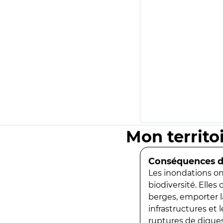
Mon territo
Conséquences de
Les inondations ont
biodiversité. Elles
berges, emporter la
infrastructures et
ruptures de digues