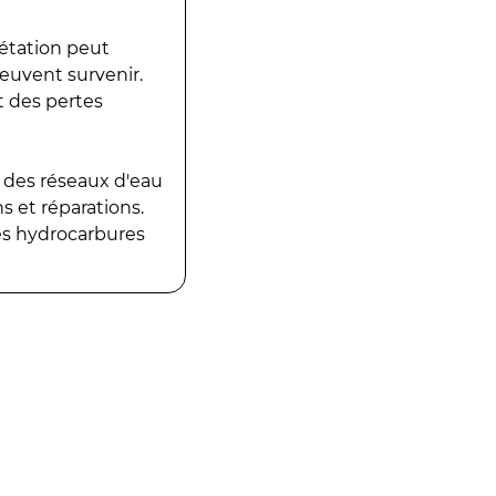
gétation peut
peuvent survenir.
t des pertes
 des réseaux d'eau
 et réparations.
es hydrocarbures