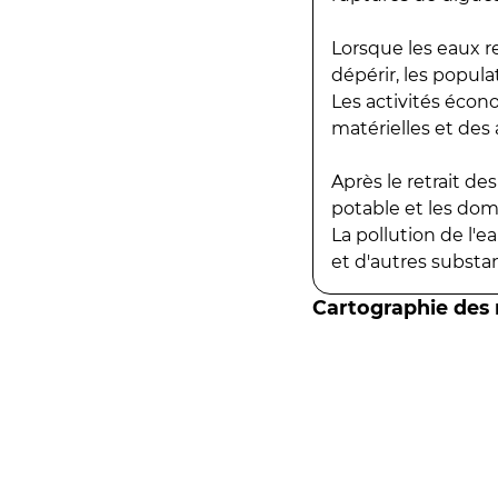
Lorsque les eaux r
dépérir, les popula
Les activités écon
matérielles et des a
Après le retrait d
potable et les do
La pollution de l'
et d'autres substanc
Cartographie des