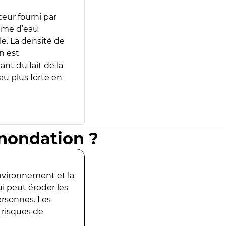
teur fourni par
lume d’eau
e. La densité de
n est
ant du fait de la
u plus forte en
inondation ?
environnement et la
ui peut éroder les
ersonnes. Les
 risques de