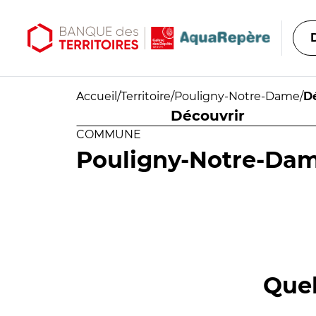
Aller au contenu principal
Aller au menu principal
Accueil
/
Territoire
/
Pouligny-Notre-Dame
/
D
Découvrir
COMMUNE
Pouligny-Notre-Da
Quel