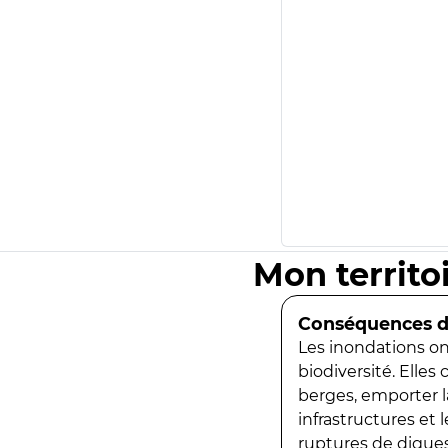
Mon territo
Conséquences de
Les inondations ont
biodiversité. Elles
berges, emporter la
infrastructures et
ruptures de digues