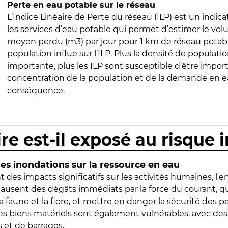
Perte en eau potable sur le réseau
L’Indice Linéaire de Perte du réseau (ILP) est un indica
les services d’eau potable qui permet d’estimer le vo
moyen perdu (m3) par jour pour 1 km de réseau potabl
population influe sur l’ILP. Plus la densité de populatio
importante, plus les ILP sont susceptible d’être import
concentration de la population et de la demande en ea
conséquence.
ire est-il exposé au risque 
s inondations sur la ressource en eau
 des impacts significatifs sur les activités humaines, l'
 causent des dégâts immédiats par la force du courant, q
 faune et la flore, et mettre en danger la sécurité des p
 les biens matériels sont également vulnérables, avec des
 et de barrages.