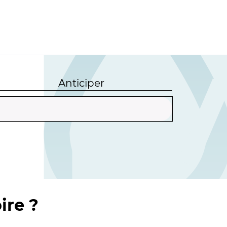
Anticiper
ire ?