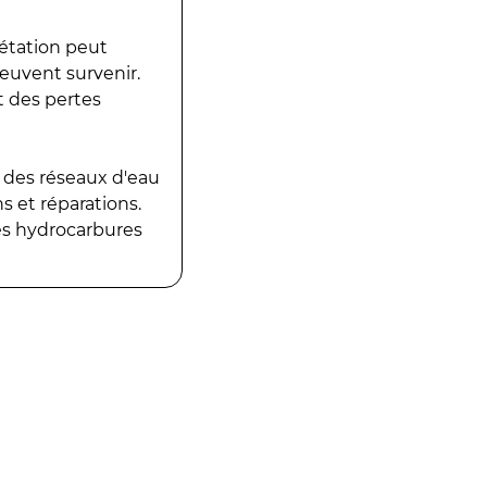
gétation peut
peuvent survenir.
t des pertes
 des réseaux d'eau
 et réparations.
es hydrocarbures