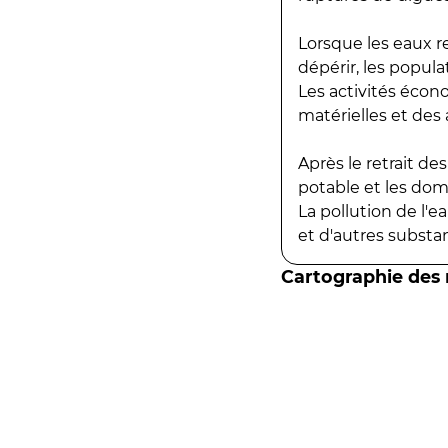
Lorsque les eaux r
dépérir, les popula
Les activités écon
matérielles et des a
Après le retrait d
potable et les do
La pollution de l'
et d'autres substanc
Cartographie des