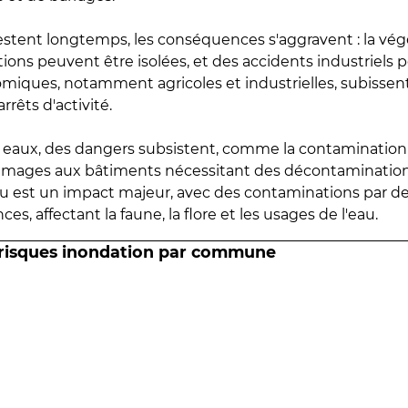
estent longtemps, les conséquences s'aggravent : la vé
tions peuvent être isolées, et des accidents industriels 
omiques, notamment agricoles et industrielles, subissen
rrêts d'activité.
es eaux, des dangers subsistent, comme la contamination
mmages aux bâtiments nécessitant des décontaminations
eau est un impact majeur, avec des contaminations par d
es, affectant la faune, la flore et les usages de l'eau.
 risques inondation par commune