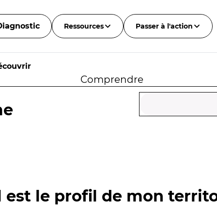
Diagnostic
Ressources
Passer à l'action
écouvrir
Comprendre
me
 est le profil de mon territo