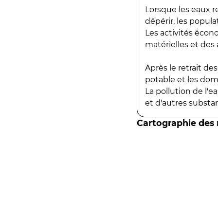
Lorsque les eaux r
dépérir, les popula
Les activités écon
matérielles et des a
Après le retrait d
potable et les do
La pollution de l'
et d'autres substanc
Cartographie des