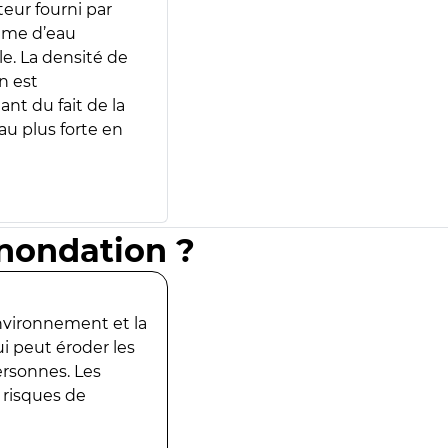
teur fourni par
lume d’eau
e. La densité de
n est
ant du fait de la
u plus forte en
inondation ?
environnement et la
ui peut éroder les
ersonnes. Les
 risques de