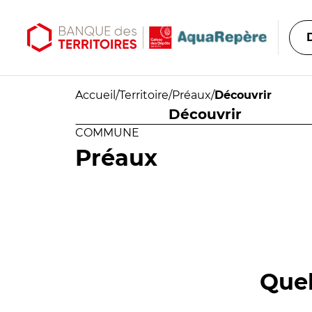
Aller au contenu principal
Aller au menu principal
Accueil
/
Territoire
/
Préaux
/
Découvrir
Découvrir
COMMUNE
Préaux
Quel