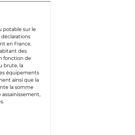
 potable sur le
s déclarations
ent en France.
abitant des
en fonction de
 brute, la
 les équipements
ment ainsi que la
sente la somme
e assainissement,
s.