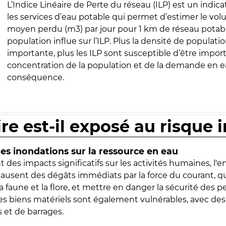
L’Indice Linéaire de Perte du réseau (ILP) est un indica
les services d’eau potable qui permet d’estimer le vo
moyen perdu (m3) par jour pour 1 km de réseau potabl
population influe sur l’ILP. Plus la densité de populatio
importante, plus les ILP sont susceptible d’être import
concentration de la population et de la demande en ea
conséquence.
ire est-il exposé au risque 
s inondations sur la ressource en eau
 des impacts significatifs sur les activités humaines, l'
 causent des dégâts immédiats par la force du courant, q
 faune et la flore, et mettre en danger la sécurité des p
 les biens matériels sont également vulnérables, avec des
 et de barrages.