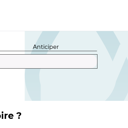
Anticiper
ire ?