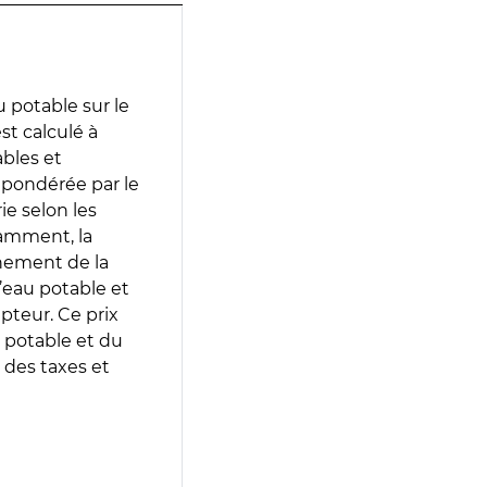
 potable sur le
st calculé à
ables et
 pondérée par le
e selon les
tamment, la
gnement de la
’eau potable et
epteur. Ce prix
 potable et du
 des taxes et