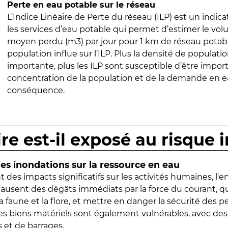
Perte en eau potable sur le réseau
L’Indice Linéaire de Perte du réseau (ILP) est un indica
les services d’eau potable qui permet d’estimer le vo
moyen perdu (m3) par jour pour 1 km de réseau potabl
population influe sur l’ILP. Plus la densité de populatio
importante, plus les ILP sont susceptible d’être import
concentration de la population et de la demande en ea
conséquence.
ire est-il exposé au risque 
s inondations sur la ressource en eau
 des impacts significatifs sur les activités humaines, l'
 causent des dégâts immédiats par la force du courant, q
 faune et la flore, et mettre en danger la sécurité des p
 les biens matériels sont également vulnérables, avec des
 et de barrages.