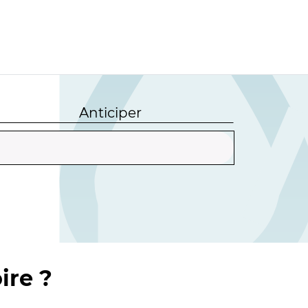
Anticiper
ire ?