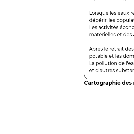
Lorsque les eaux r
dépérir, les popula
Les activités écon
matérielles et des a
Après le retrait d
potable et les do
La pollution de l'
et d'autres substanc
Cartographie des