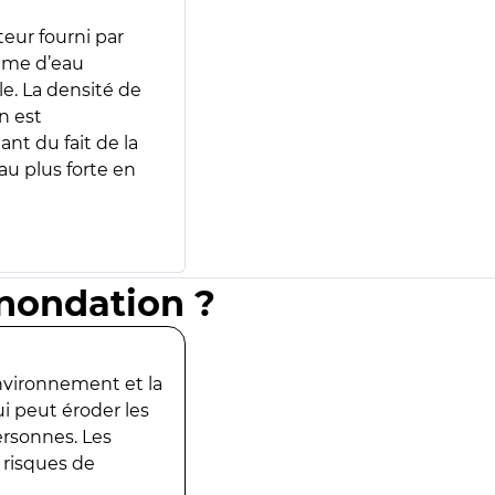
teur fourni par
lume d’eau
e. La densité de
n est
ant du fait de la
u plus forte en
inondation ?
environnement et la
ui peut éroder les
ersonnes. Les
 risques de