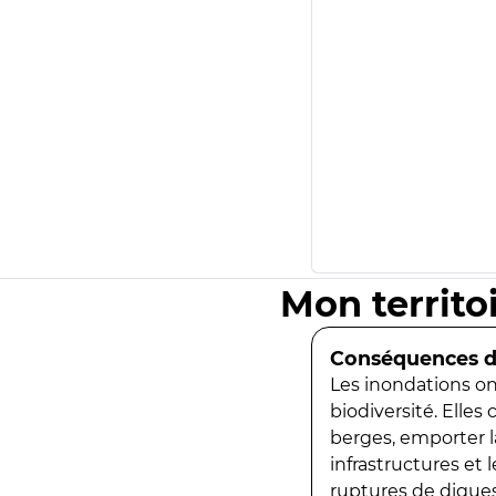
Mon territo
Conséquences de
Les inondations ont
biodiversité. Elles
berges, emporter la
infrastructures et
ruptures de digues