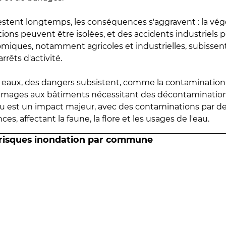
estent longtemps, les conséquences s'aggravent : la vé
tions peuvent être isolées, et des accidents industriels 
omiques, notamment agricoles et industrielles, subissen
rrêts d'activité.
es eaux, des dangers subsistent, comme la contamination
mmages aux bâtiments nécessitant des décontaminations
eau est un impact majeur, avec des contaminations par d
es, affectant la faune, la flore et les usages de l'eau.
 risques inondation par commune