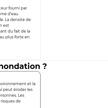
teur fourni par
lume d’eau
e. La densité de
n est
ant du fait de la
u plus forte en
inondation ?
environnement et la
ui peut éroder les
ersonnes. Les
 risques de