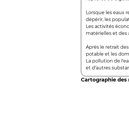
Lorsque les eaux r
dépérir, les popula
Les activités écon
matérielles et des a
Après le retrait d
potable et les do
La pollution de l'
et d'autres substanc
Cartographie des