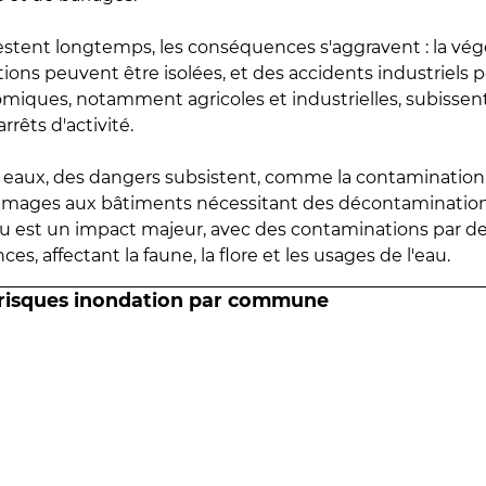
estent longtemps, les conséquences s'aggravent : la vé
tions peuvent être isolées, et des accidents industriels 
omiques, notamment agricoles et industrielles, subissen
rrêts d'activité.
es eaux, des dangers subsistent, comme la contamination
mmages aux bâtiments nécessitant des décontaminations
eau est un impact majeur, avec des contaminations par d
es, affectant la faune, la flore et les usages de l'eau.
 risques inondation par commune