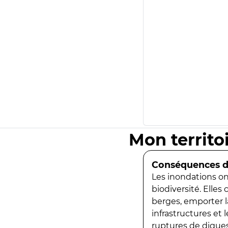
Mon territo
Conséquences de
Les inondations ont
biodiversité. Elles
berges, emporter la
infrastructures et
ruptures de digues