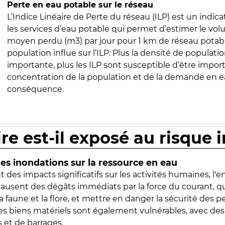
Perte en eau potable sur le réseau
L’Indice Linéaire de Perte du réseau (ILP) est un indica
les services d’eau potable qui permet d’estimer le vo
moyen perdu (m3) par jour pour 1 km de réseau potabl
population influe sur l’ILP. Plus la densité de populatio
importante, plus les ILP sont susceptible d’être import
concentration de la population et de la demande en ea
conséquence.
ire est-il exposé au risque 
s inondations sur la ressource en eau
 des impacts significatifs sur les activités humaines, l'
 causent des dégâts immédiats par la force du courant, q
 faune et la flore, et mettre en danger la sécurité des p
 les biens matériels sont également vulnérables, avec des
 et de barrages.