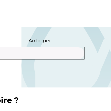
Anticiper
ire ?