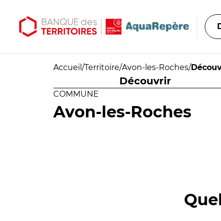
Aller au contenu principal
Aller au menu principal
Accueil
/
Territoire
/
Avon-les-Roches
/
Découv
Découvrir
COMMUNE
Avon-les-Roches
Quel