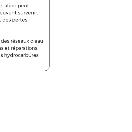
gétation peut
peuvent survenir.
t des pertes
 des réseaux d'eau
 et réparations.
es hydrocarbures