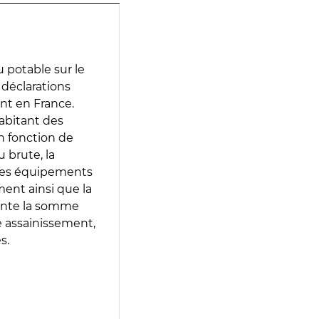
 potable sur le
s déclarations
ent en France.
abitant des
en fonction de
 brute, la
 les équipements
ment ainsi que la
sente la somme
e assainissement,
s.