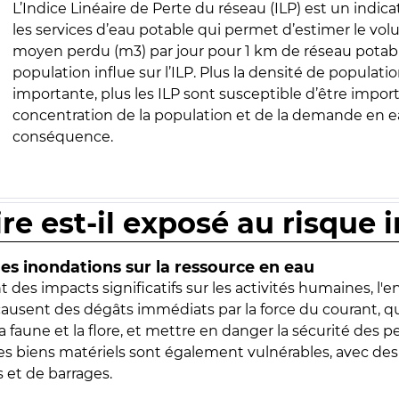
L’Indice Linéaire de Perte du réseau (ILP) est un indica
les services d’eau potable qui permet d’estimer le vo
moyen perdu (m3) par jour pour 1 km de réseau potabl
population influe sur l’ILP. Plus la densité de populatio
importante, plus les ILP sont susceptible d’être import
concentration de la population et de la demande en ea
conséquence.
ire est-il exposé au risque 
s inondations sur la ressource en eau
 des impacts significatifs sur les activités humaines, l'
 causent des dégâts immédiats par la force du courant, q
 faune et la flore, et mettre en danger la sécurité des p
 les biens matériels sont également vulnérables, avec des
 et de barrages.