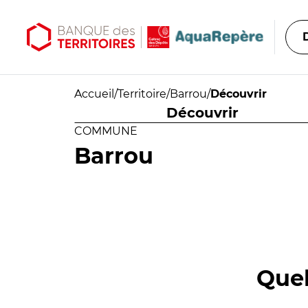
Aller au contenu principal
Aller au menu principal
Accueil
/
Territoire
/
Barrou
/
Découvrir
Découvrir
COMMUNE
Barrou
Quel