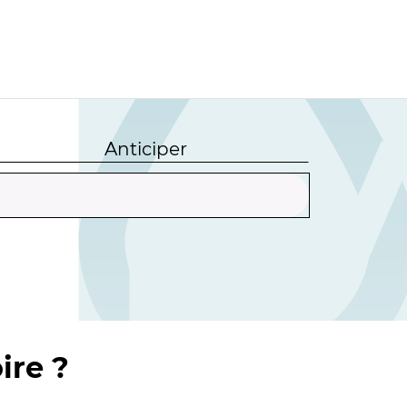
Anticiper
ire ?