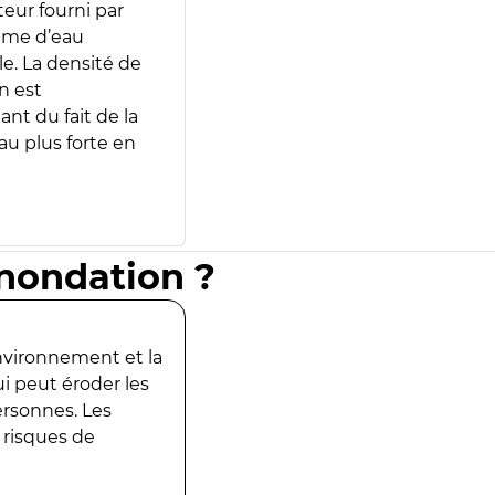
teur fourni par
lume d’eau
e. La densité de
n est
ant du fait de la
u plus forte en
inondation ?
environnement et la
ui peut éroder les
ersonnes. Les
 risques de