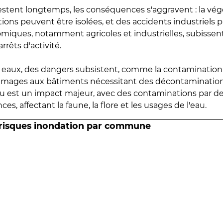
estent longtemps, les conséquences s'aggravent : la vé
tions peuvent être isolées, et des accidents industriels 
omiques, notamment agricoles et industrielles, subissen
rrêts d'activité.
es eaux, des dangers subsistent, comme la contamination
mmages aux bâtiments nécessitant des décontaminations
eau est un impact majeur, avec des contaminations par d
es, affectant la faune, la flore et les usages de l'eau.
 risques inondation par commune