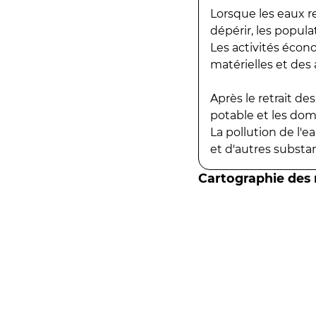
Lorsque les eaux r
dépérir, les popula
Les activités écon
matérielles et des a
Après le retrait d
potable et les do
La pollution de l'
et d'autres substanc
Cartographie des