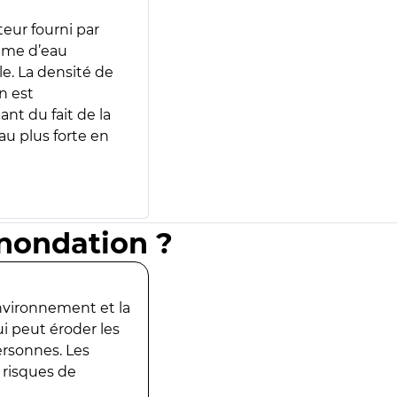
teur fourni par
lume d’eau
e. La densité de
n est
ant du fait de la
u plus forte en
inondation ?
environnement et la
ui peut éroder les
ersonnes. Les
 risques de