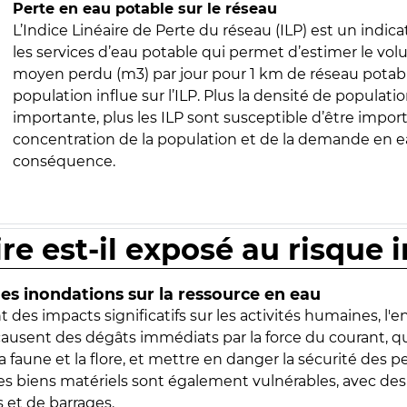
Perte en eau potable sur le réseau
L’Indice Linéaire de Perte du réseau (ILP) est un indica
les services d’eau potable qui permet d’estimer le vo
moyen perdu (m3) par jour pour 1 km de réseau potabl
population influe sur l’ILP. Plus la densité de populatio
importante, plus les ILP sont susceptible d’être import
concentration de la population et de la demande en ea
conséquence.
ire est-il exposé au risque 
s inondations sur la ressource en eau
 des impacts significatifs sur les activités humaines, l'
 causent des dégâts immédiats par la force du courant, q
 faune et la flore, et mettre en danger la sécurité des p
 les biens matériels sont également vulnérables, avec des
 et de barrages.