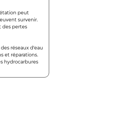
gétation peut
peuvent survenir.
t des pertes
 des réseaux d'eau
 et réparations.
es hydrocarbures