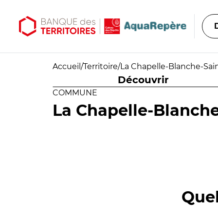
Aller au contenu principal
Aller au menu principal
Accueil
/
Territoire
/
La Chapelle-Blanche-Sai
Découvrir
COMMUNE
La Chapelle-Blanche
Quel