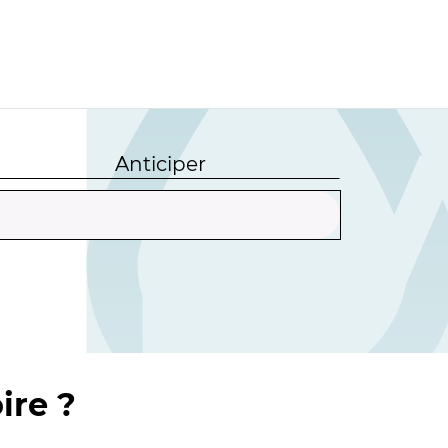
Anticiper
ire ?