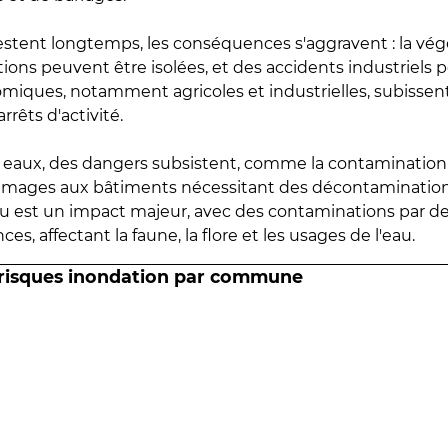
estent longtemps, les conséquences s'aggravent : la vé
tions peuvent être isolées, et des accidents industriels 
omiques, notamment agricoles et industrielles, subissen
rrêts d'activité.
es eaux, des dangers subsistent, comme la contamination
mmages aux bâtiments nécessitant des décontaminations
eau est un impact majeur, avec des contaminations par d
es, affectant la faune, la flore et les usages de l'eau.
 risques inondation par commune