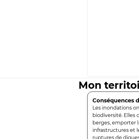
Mon territo
Conséquences de
Les inondations ont
biodiversité. Elles
berges, emporter la
infrastructures et
ruptures de digues