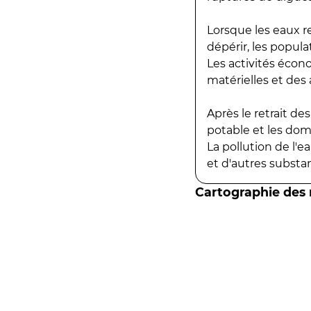
Lorsque les eaux r
dépérir, les popula
Les activités écon
matérielles et des a
Après le retrait d
potable et les do
La pollution de l'
et d'autres substanc
Cartographie des