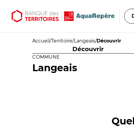
Aller au contenu principal
Aller au menu principal
Accueil
/
Territoire
/
Langeais
/
Découvrir
Découvrir
COMMUNE
Langeais
Quel