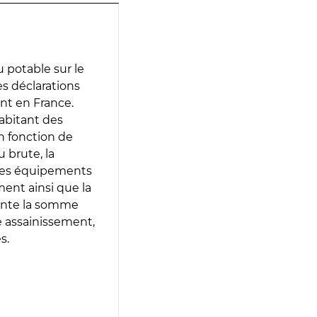
 potable sur le
des déclarations
ent en France.
abitant des
en fonction de
 brute, la
 les équipements
ment ainsi que la
sente la somme
e assainissement,
s.