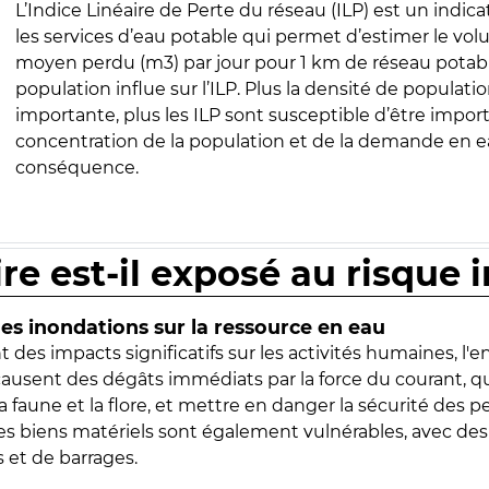
L’Indice Linéaire de Perte du réseau (ILP) est un indica
les services d’eau potable qui permet d’estimer le vo
moyen perdu (m3) par jour pour 1 km de réseau potabl
population influe sur l’ILP. Plus la densité de populatio
importante, plus les ILP sont susceptible d’être import
concentration de la population et de la demande en ea
conséquence.
ire est-il exposé au risque 
s inondations sur la ressource en eau
 des impacts significatifs sur les activités humaines, l'
 causent des dégâts immédiats par la force du courant, q
 faune et la flore, et mettre en danger la sécurité des p
 les biens matériels sont également vulnérables, avec des
 et de barrages.