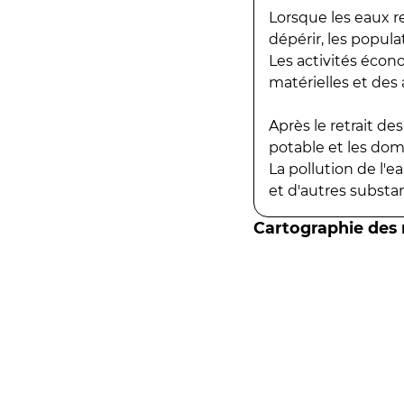
Lorsque les eaux r
dépérir, les popula
Les activités écon
matérielles et des a
Après le retrait d
potable et les do
La pollution de l'
et d'autres substanc
Cartographie des