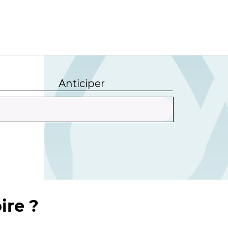
Anticiper
ire ?