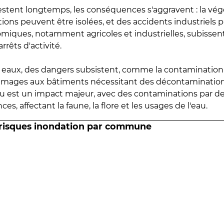
estent longtemps, les conséquences s'aggravent : la vé
tions peuvent être isolées, et des accidents industriels 
omiques, notamment agricoles et industrielles, subissen
rrêts d'activité.
es eaux, des dangers subsistent, comme la contamination
mmages aux bâtiments nécessitant des décontaminations
eau est un impact majeur, avec des contaminations par d
es, affectant la faune, la flore et les usages de l'eau.
 risques inondation par commune