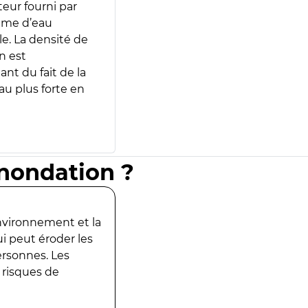
teur fourni par
lume d’eau
e. La densité de
n est
ant du fait de la
u plus forte en
inondation ?
environnement et la
ui peut éroder les
ersonnes. Les
 risques de