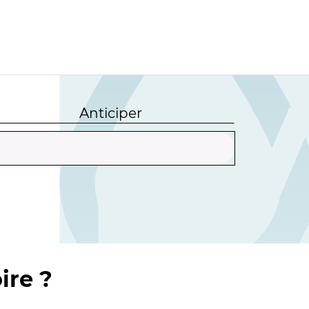
Anticiper
ire ?