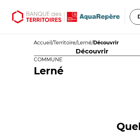
Aller au contenu principal
Aller au menu principal
Accueil
/
Territoire
/
Lerné
/
Découvrir
Découvrir
COMMUNE
Lerné
Quel