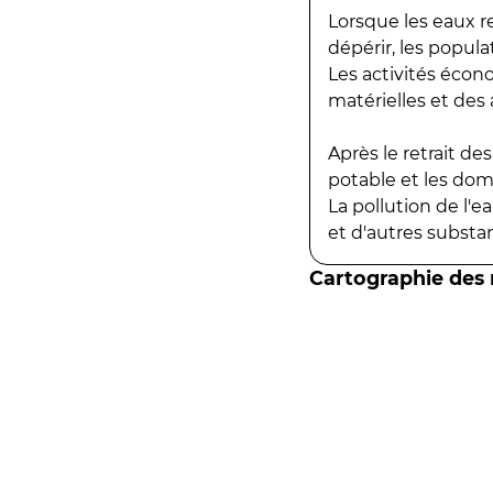
Lorsque les eaux r
dépérir, les popula
Les activités écon
matérielles et des a
Après le retrait d
potable et les do
La pollution de l'
et d'autres substanc
Cartographie des