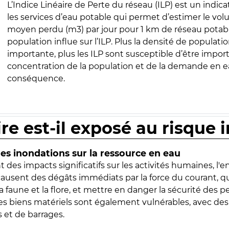
L’Indice Linéaire de Perte du réseau (ILP) est un indica
les services d’eau potable qui permet d’estimer le vo
moyen perdu (m3) par jour pour 1 km de réseau potabl
population influe sur l’ILP. Plus la densité de populatio
importante, plus les ILP sont susceptible d’être import
concentration de la population et de la demande en ea
conséquence.
ire est-il exposé au risque 
s inondations sur la ressource en eau
 des impacts significatifs sur les activités humaines, l'
 causent des dégâts immédiats par la force du courant, q
 faune et la flore, et mettre en danger la sécurité des p
 les biens matériels sont également vulnérables, avec des
 et de barrages.