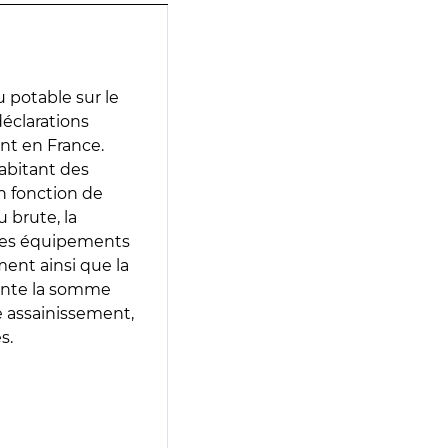
 potable sur le
 déclarations
ent en France.
abitant des
en fonction de
 brute, la
 les équipements
ment ainsi que la
sente la somme
e assainissement,
s.