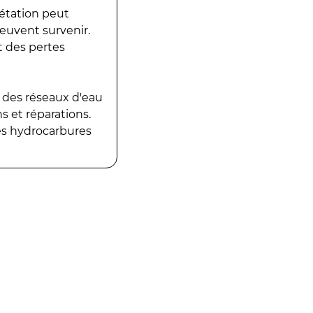
gétation peut
peuvent survenir.
t des pertes
 des réseaux d'eau
 et réparations.
es hydrocarbures