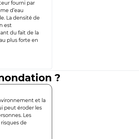
teur fourni par
lume d’eau
e. La densité de
n est
ant du fait de la
u plus forte en
inondation ?
environnement et la
ui peut éroder les
ersonnes. Les
 risques de