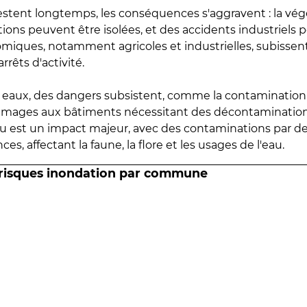
estent longtemps, les conséquences s'aggravent : la vé
tions peuvent être isolées, et des accidents industriels 
omiques, notamment agricoles et industrielles, subissen
rrêts d'activité.
es eaux, des dangers subsistent, comme la contamination
mmages aux bâtiments nécessitant des décontaminations
eau est un impact majeur, avec des contaminations par d
es, affectant la faune, la flore et les usages de l'eau.
 risques inondation par commune