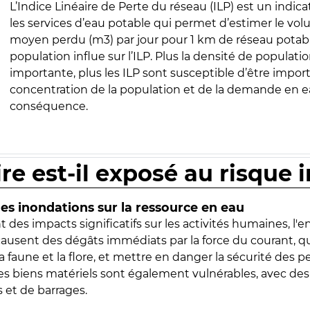
L’Indice Linéaire de Perte du réseau (ILP) est un indica
les services d’eau potable qui permet d’estimer le vo
moyen perdu (m3) par jour pour 1 km de réseau potabl
population influe sur l’ILP. Plus la densité de populatio
importante, plus les ILP sont susceptible d’être import
concentration de la population et de la demande en ea
conséquence.
ire est-il exposé au risque 
s inondations sur la ressource en eau
 des impacts significatifs sur les activités humaines, l'
 causent des dégâts immédiats par la force du courant, q
 faune et la flore, et mettre en danger la sécurité des p
 les biens matériels sont également vulnérables, avec des
 et de barrages.