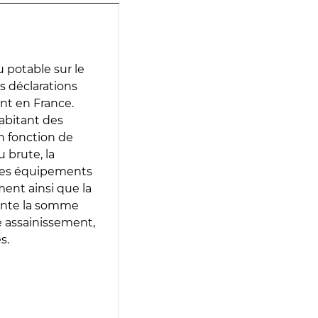
 potable sur le
es déclarations
ent en France.
abitant des
en fonction de
 brute, la
 les équipements
ment ainsi que la
sente la somme
e assainissement,
s.