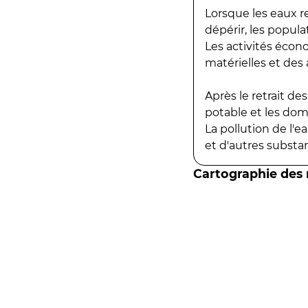
Lorsque les eaux r
dépérir, les popula
Les activités écon
matérielles et des a
Après le retrait d
potable et les do
La pollution de l'
et d'autres substanc
Cartographie des