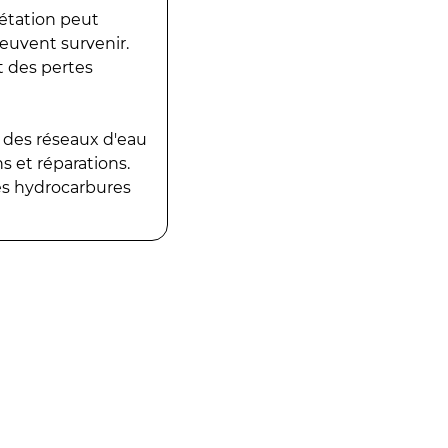
gétation peut
peuvent survenir.
t des pertes
 des réseaux d'eau
 et réparations.
es hydrocarbures