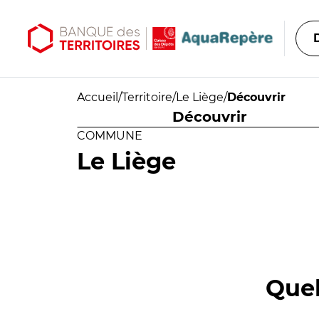
Aller au contenu principal
Aller au menu principal
Accueil
/
Territoire
/
Le Liège
/
Découvrir
Découvrir
COMMUNE
Le Liège
Quel