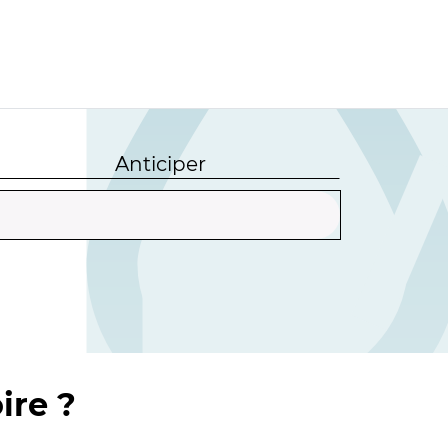
Anticiper
ire ?