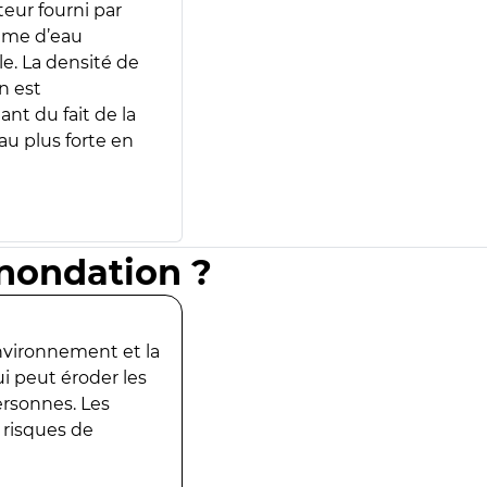
teur fourni par
lume d’eau
e. La densité de
n est
ant du fait de la
u plus forte en
inondation ?
environnement et la
ui peut éroder les
ersonnes. Les
 risques de