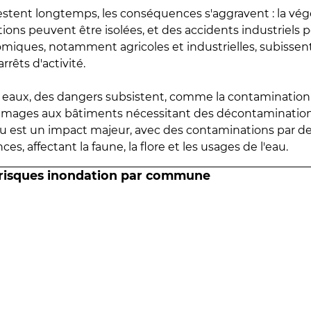
estent longtemps, les conséquences s'aggravent : la vé
tions peuvent être isolées, et des accidents industriels 
omiques, notamment agricoles et industrielles, subissen
rrêts d'activité.
es eaux, des dangers subsistent, comme la contamination
mmages aux bâtiments nécessitant des décontaminations
eau est un impact majeur, avec des contaminations par d
es, affectant la faune, la flore et les usages de l'eau.
 risques inondation par commune