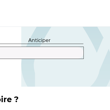
Anticiper
ire ?