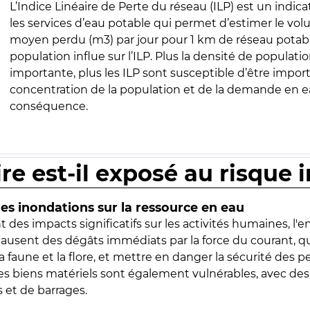
L’Indice Linéaire de Perte du réseau (ILP) est un indica
les services d’eau potable qui permet d’estimer le vo
moyen perdu (m3) par jour pour 1 km de réseau potabl
population influe sur l’ILP. Plus la densité de populatio
importante, plus les ILP sont susceptible d’être import
concentration de la population et de la demande en ea
conséquence.
ire est-il exposé au risque 
s inondations sur la ressource en eau
 des impacts significatifs sur les activités humaines, l'
 causent des dégâts immédiats par la force du courant, q
 faune et la flore, et mettre en danger la sécurité des p
 les biens matériels sont également vulnérables, avec des
 et de barrages.