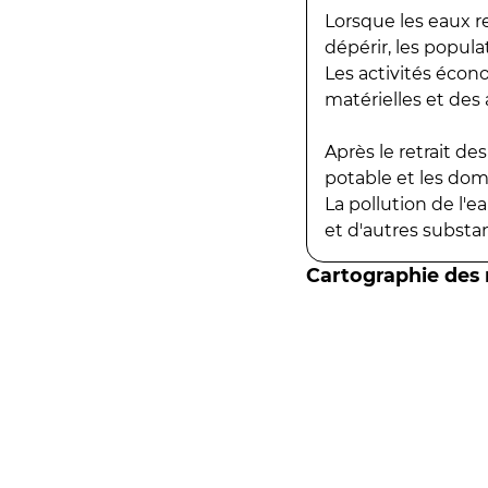
Lorsque les eaux r
dépérir, les popula
Les activités écon
matérielles et des a
Après le retrait d
potable et les do
La pollution de l'
et d'autres substanc
Cartographie des