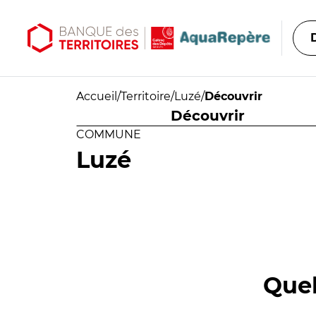
Aller au contenu principal
Aller au menu principal
Accueil
/
Territoire
/
Luzé
/
Découvrir
Découvrir
COMMUNE
Luzé
Quel