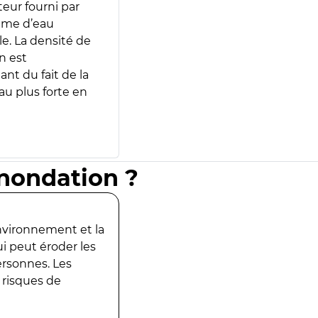
teur fourni par
lume d’eau
e. La densité de
n est
ant du fait de la
u plus forte en
inondation ?
environnement et la
ui peut éroder les
ersonnes. Les
 risques de