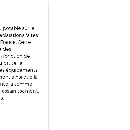
 potable sur le
éclarations faites
 France. Cette
t des
en fonction de
 brute, la
 les équipements
ment ainsi que la
sente la somme
e assainissement,
s.