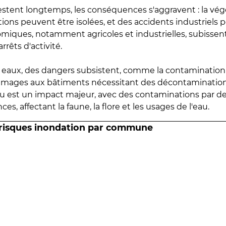
estent longtemps, les conséquences s'aggravent : la vé
tions peuvent être isolées, et des accidents industriels 
omiques, notamment agricoles et industrielles, subissen
rrêts d'activité.
es eaux, des dangers subsistent, comme la contamination
mmages aux bâtiments nécessitant des décontaminations
eau est un impact majeur, avec des contaminations par d
es, affectant la faune, la flore et les usages de l'eau.
 risques inondation par commune