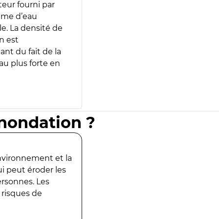
teur fourni par
lume d’eau
e. La densité de
n est
ant du fait de la
u plus forte en
inondation ?
environnement et la
ui peut éroder les
ersonnes. Les
 risques de