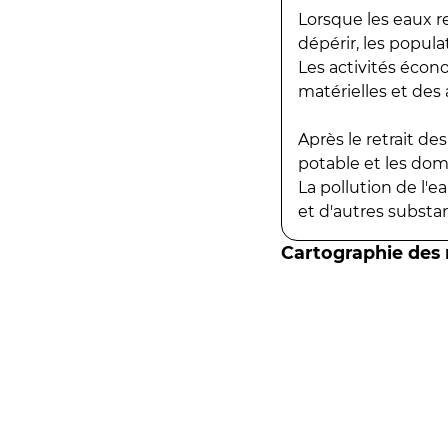
Lorsque les eaux r
dépérir, les popula
Les activités écon
matérielles et des a
Après le retrait d
potable et les do
La pollution de l'
et d'autres substanc
Cartographie des