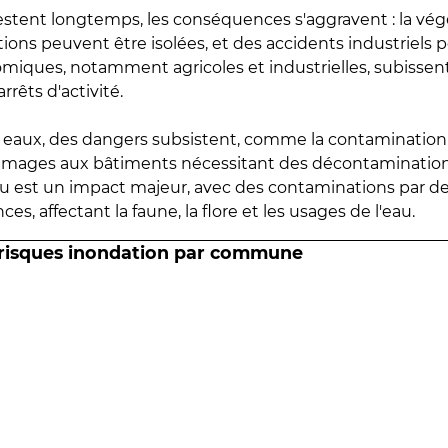
estent longtemps, les conséquences s'aggravent : la vé
tions peuvent être isolées, et des accidents industriels 
omiques, notamment agricoles et industrielles, subissen
rrêts d'activité.
es eaux, des dangers subsistent, comme la contamination
mmages aux bâtiments nécessitant des décontaminations
eau est un impact majeur, avec des contaminations par d
es, affectant la faune, la flore et les usages de l'eau.
 risques inondation par commune