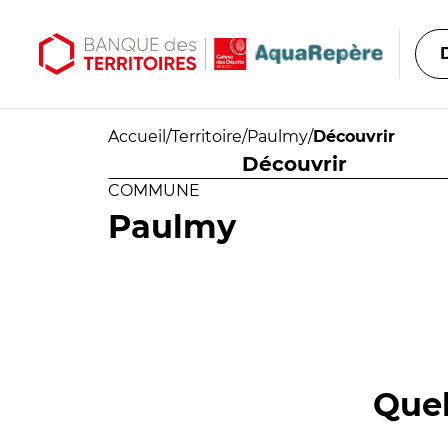
Aller au contenu principal
Aller au menu principal
Accueil
/
Territoire
/
Paulmy
/
Découvrir
Découvrir
COMMUNE
Paulmy
Quel