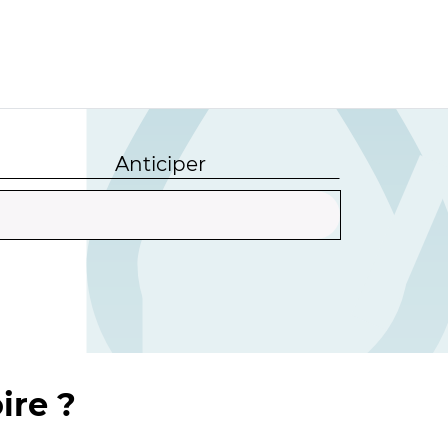
Anticiper
ire ?