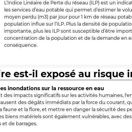
L’Indice Linéaire de Perte du réseau (ILP) est un indica
les services d’eau potable qui permet d’estimer le vo
moyen perdu (m3) par jour pour 1 km de réseau potabl
population influe sur l’ILP. Plus la densité de populatio
importante, plus les ILP sont susceptible d’être import
concentration de la population et de la demande en ea
conséquence.
ire est-il exposé au risque 
s inondations sur la ressource en eau
 des impacts significatifs sur les activités humaines, l'
 causent des dégâts immédiats par la force du courant, q
 faune et la flore, et mettre en danger la sécurité des p
 les biens matériels sont également vulnérables, avec des
 et de barrages.