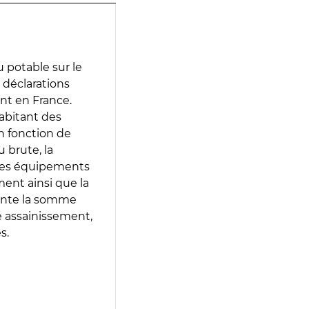
 potable sur le
s déclarations
ent en France.
abitant des
en fonction de
 brute, la
 les équipements
ment ainsi que la
sente la somme
e assainissement,
s.