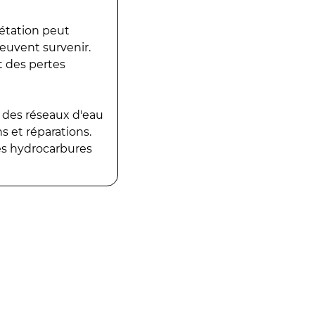
gétation peut
peuvent survenir.
t des pertes
 des réseaux d'eau
 et réparations.
es hydrocarbures