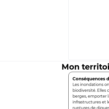
Mon territo
Conséquences de
Les inondations ont
biodiversité. Elles
berges, emporter la
infrastructures et
ruptures de digues