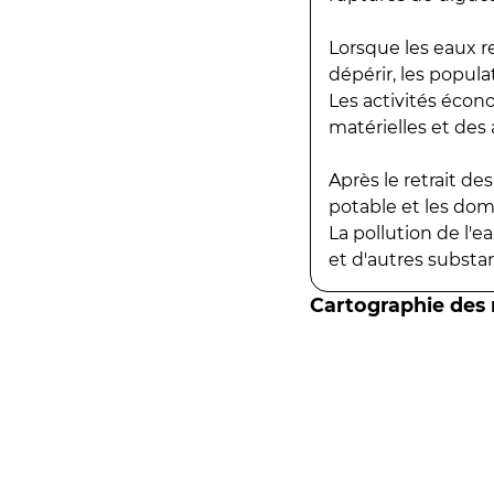
Lorsque les eaux r
dépérir, les popula
Les activités écon
matérielles et des a
Après le retrait d
potable et les do
La pollution de l'
et d'autres substanc
Cartographie des