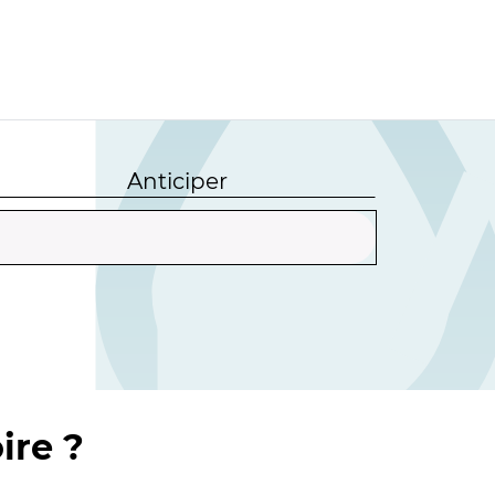
Anticiper
ire ?