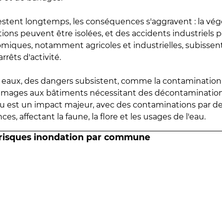
estent longtemps, les conséquences s'aggravent : la vé
tions peuvent être isolées, et des accidents industriels 
omiques, notamment agricoles et industrielles, subissen
rrêts d'activité.
es eaux, des dangers subsistent, comme la contamination
mmages aux bâtiments nécessitant des décontaminations
eau est un impact majeur, avec des contaminations par d
es, affectant la faune, la flore et les usages de l'eau.
 risques inondation par commune