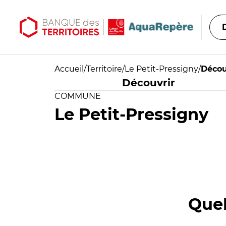
Aller au contenu principal
Aller au menu principal
Accueil
/
Territoire
/
Le Petit-Pressigny
/
Décou
Découvrir
COMMUNE
Le Petit-Pressigny
Quel