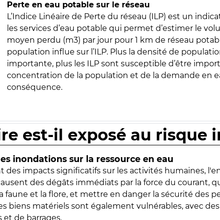
Perte en eau potable sur le réseau
L’Indice Linéaire de Perte du réseau (ILP) est un indica
les services d’eau potable qui permet d’estimer le vo
moyen perdu (m3) par jour pour 1 km de réseau potabl
population influe sur l’ILP. Plus la densité de populatio
importante, plus les ILP sont susceptible d’être import
concentration de la population et de la demande en ea
conséquence.
ire est-il exposé au risque 
s inondations sur la ressource en eau
 des impacts significatifs sur les activités humaines, l'
 causent des dégâts immédiats par la force du courant, q
 faune et la flore, et mettre en danger la sécurité des p
 les biens matériels sont également vulnérables, avec des
 et de barrages.