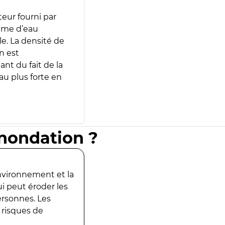
teur fourni par
lume d’eau
e. La densité de
n est
ant du fait de la
u plus forte en
inondation ?
environnement et la
ui peut éroder les
ersonnes. Les
 risques de