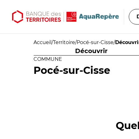
Aller au contenu principal
Aller au menu principal
Accueil
/
Territoire
/
Pocé-sur-Cisse
/
Découvri
Découvrir
COMMUNE
Pocé-sur-Cisse
Quel