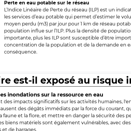
Perte en eau potable sur le réseau
L’Indice Linéaire de Perte du réseau (ILP) est un indica
les services d’eau potable qui permet d’estimer le vo
moyen perdu (m3) par jour pour 1 km de réseau potabl
population influe sur l’ILP. Plus la densité de populatio
importante, plus les ILP sont susceptible d’être import
concentration de la population et de la demande en ea
conséquence.
ire est-il exposé au risque 
s inondations sur la ressource en eau
 des impacts significatifs sur les activités humaines, l'
 causent des dégâts immédiats par la force du courant, q
 faune et la flore, et mettre en danger la sécurité des p
 les biens matériels sont également vulnérables, avec des
 et de barrages.