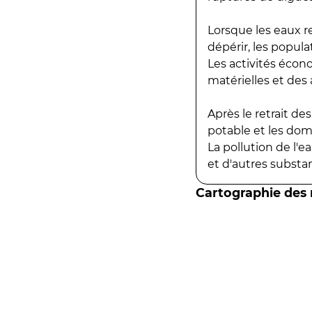
Lorsque les eaux r
dépérir, les popula
Les activités écon
matérielles et des a
Après le retrait d
potable et les do
La pollution de l'
et d'autres substanc
Cartographie des