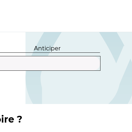
Anticiper
ire ?