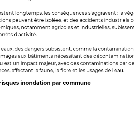
estent longtemps, les conséquences s'aggravent : la vé
tions peuvent être isolées, et des accidents industriels 
omiques, notamment agricoles et industrielles, subissen
rrêts d'activité.
es eaux, des dangers subsistent, comme la contamination
mmages aux bâtiments nécessitant des décontaminations
eau est un impact majeur, avec des contaminations par d
es, affectant la faune, la flore et les usages de l'eau.
 risques inondation par commune