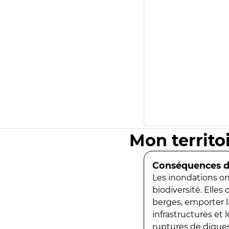
Mon territo
Conséquences de
Les inondations ont
biodiversité. Elles
berges, emporter la
infrastructures et
ruptures de digues