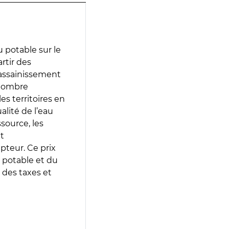
 potable sur le
artir des
d’assainissement
 nombre
es territoires en
lité de l’eau
source, les
t
epteur. Ce prix
 potable et du
 des taxes et