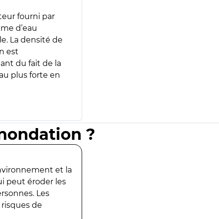
teur fourni par
lume d’eau
e. La densité de
n est
ant du fait de la
u plus forte en
inondation ?
environnement et la
ui peut éroder les
ersonnes. Les
 risques de