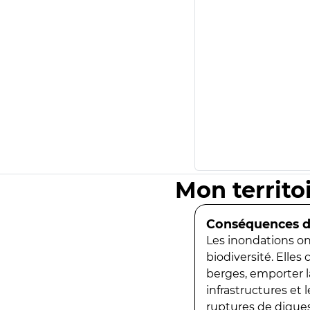
Mon territo
Conséquences de
Les inondations ont
biodiversité. Elles
berges, emporter la
infrastructures et
ruptures de digues