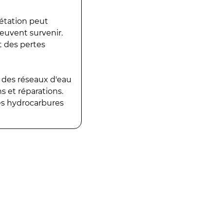
gétation peut
peuvent survenir.
t des pertes
 des réseaux d'eau
 et réparations.
es hydrocarbures