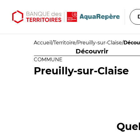
Aller au contenu principal
Aller au menu principal
Accueil
/
Territoire
/
Preuilly-sur-Claise
/
Décou
Découvrir
COMMUNE
Preuilly-sur-Claise
Quel