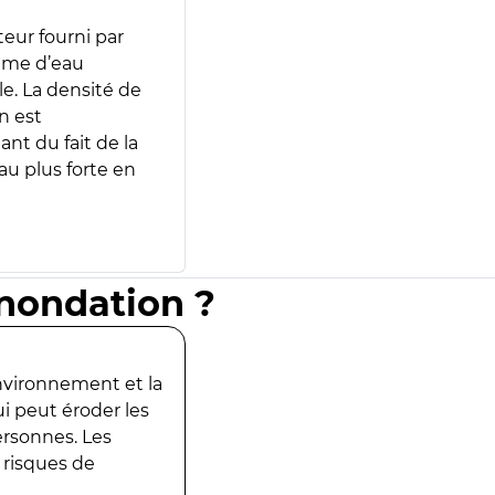
teur fourni par
lume d’eau
e. La densité de
n est
ant du fait de la
u plus forte en
inondation ?
environnement et la
ui peut éroder les
ersonnes. Les
 risques de