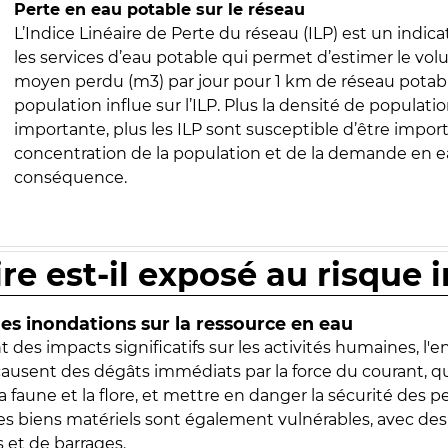
Perte en eau potable sur le réseau
L’Indice Linéaire de Perte du réseau (ILP) est un indica
les services d’eau potable qui permet d’estimer le vo
moyen perdu (m3) par jour pour 1 km de réseau potabl
population influe sur l’ILP. Plus la densité de populatio
importante, plus les ILP sont susceptible d’être import
concentration de la population et de la demande en ea
conséquence.
ire est-il exposé au risque 
s inondations sur la ressource en eau
 des impacts significatifs sur les activités humaines, l'
 causent des dégâts immédiats par la force du courant, q
 faune et la flore, et mettre en danger la sécurité des p
 les biens matériels sont également vulnérables, avec des
 et de barrages.