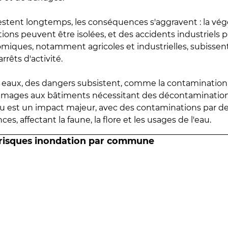
estent longtemps, les conséquences s'aggravent : la vé
tions peuvent être isolées, et des accidents industriels 
omiques, notamment agricoles et industrielles, subissen
rrêts d'activité.
es eaux, des dangers subsistent, comme la contamination
mmages aux bâtiments nécessitant des décontaminations
eau est un impact majeur, avec des contaminations par d
es, affectant la faune, la flore et les usages de l'eau.
 risques inondation par commune