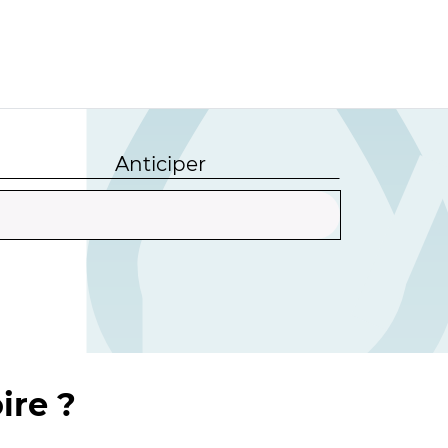
Anticiper
ire ?