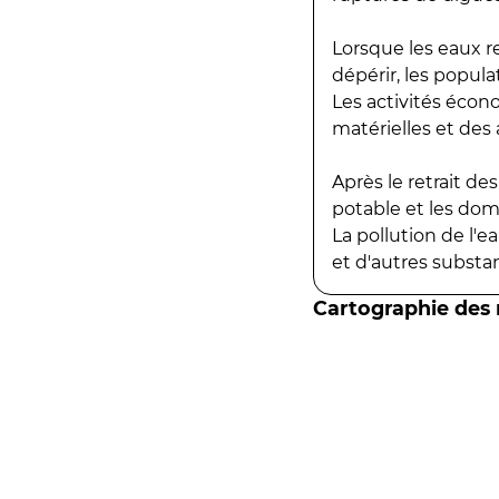
Lorsque les eaux r
dépérir, les popula
Les activités écon
matérielles et des a
Après le retrait d
potable et les do
La pollution de l'
et d'autres substanc
Cartographie des