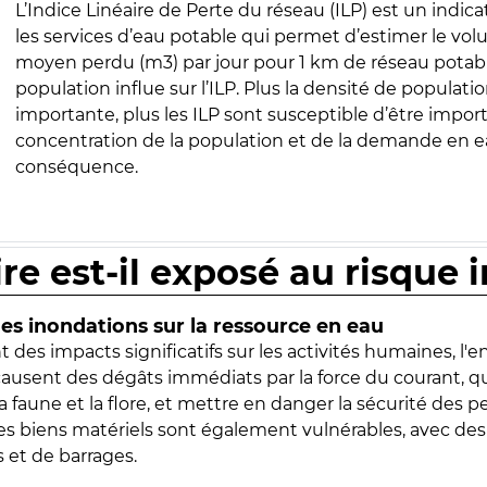
L’Indice Linéaire de Perte du réseau (ILP) est un indica
les services d’eau potable qui permet d’estimer le vo
moyen perdu (m3) par jour pour 1 km de réseau potabl
population influe sur l’ILP. Plus la densité de populatio
importante, plus les ILP sont susceptible d’être import
concentration de la population et de la demande en ea
conséquence.
ire est-il exposé au risque 
s inondations sur la ressource en eau
 des impacts significatifs sur les activités humaines, l'
 causent des dégâts immédiats par la force du courant, q
 faune et la flore, et mettre en danger la sécurité des p
 les biens matériels sont également vulnérables, avec des
 et de barrages.