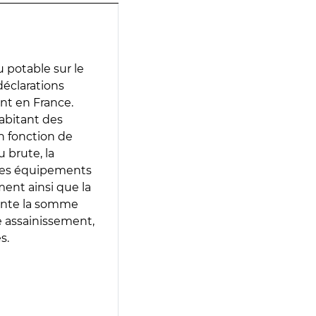
 potable sur le
 déclarations
ent en France.
abitant des
en fonction de
 brute, la
 les équipements
ment ainsi que la
sente la somme
e assainissement,
s.