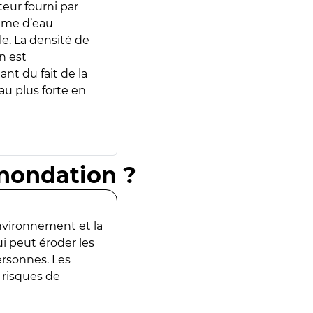
teur fourni par
lume d’eau
e. La densité de
n est
ant du fait de la
u plus forte en
inondation ?
environnement et la
ui peut éroder les
ersonnes. Les
 risques de