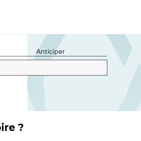
Anticiper
ire ?