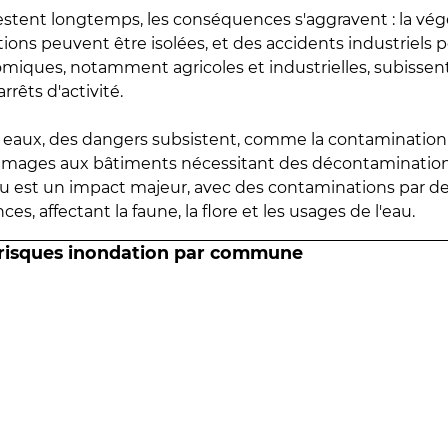
estent longtemps, les conséquences s'aggravent : la vé
tions peuvent être isolées, et des accidents industriels 
omiques, notamment agricoles et industrielles, subissen
rrêts d'activité.
es eaux, des dangers subsistent, comme la contamination
mmages aux bâtiments nécessitant des décontaminations
eau est un impact majeur, avec des contaminations par d
es, affectant la faune, la flore et les usages de l'eau.
 risques inondation par commune