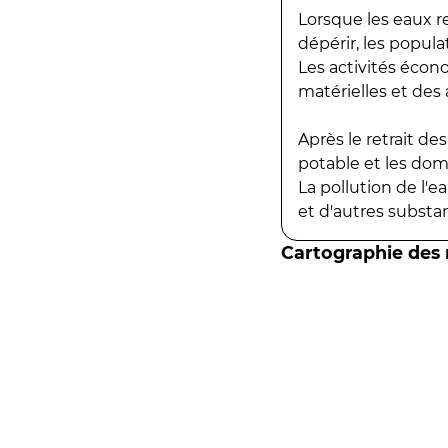
Lorsque les eaux r
dépérir, les popula
Les activités écon
matérielles et des a
Après le retrait d
potable et les do
La pollution de l'
et d'autres substanc
Cartographie des