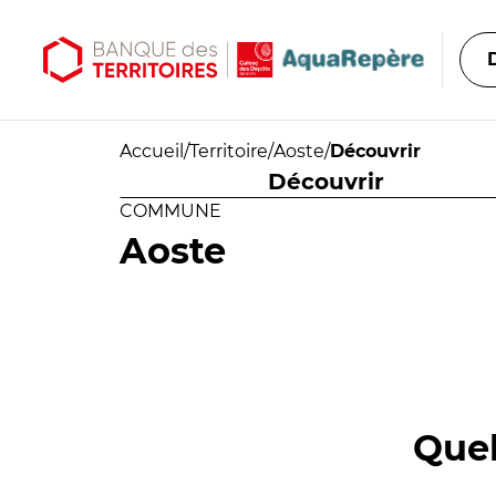
Aller au contenu principal
Aller au menu principal
Accueil
/
Territoire
/
Aoste
/
Découvrir
Découvrir
COMMUNE
Aoste
Quel