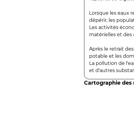
Lorsque les eaux r
dépérir, les popula
Les activités écon
matérielles et des a
Après le retrait d
potable et les do
La pollution de l'
et d'autres substanc
Cartographie des