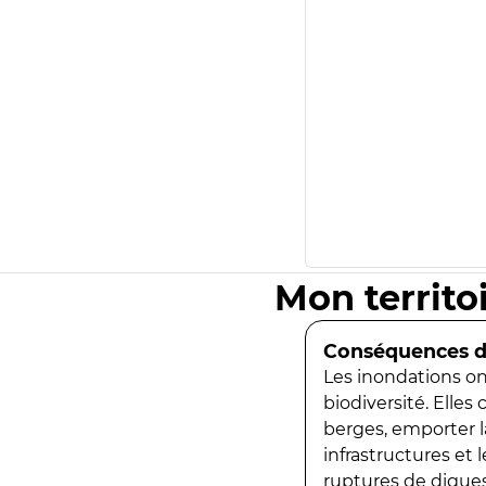
Mon territo
Conséquences de
Les inondations ont
biodiversité. Elles
berges, emporter la
infrastructures et
ruptures de digues