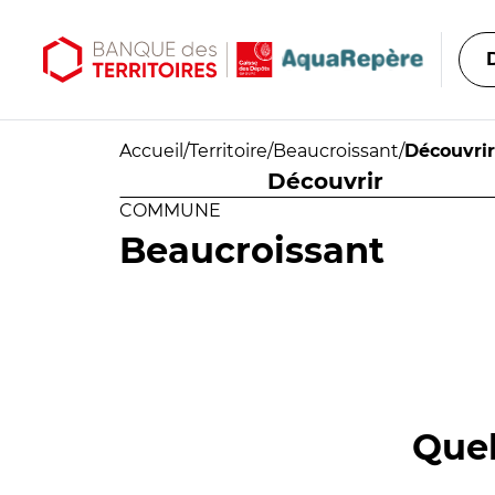
Aller au contenu principal
Aller au menu principal
Accueil
/
Territoire
/
Beaucroissant
/
Découvrir
Découvrir
COMMUNE
Beaucroissant
Quel