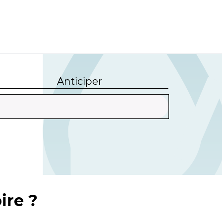
Anticiper
ire ?