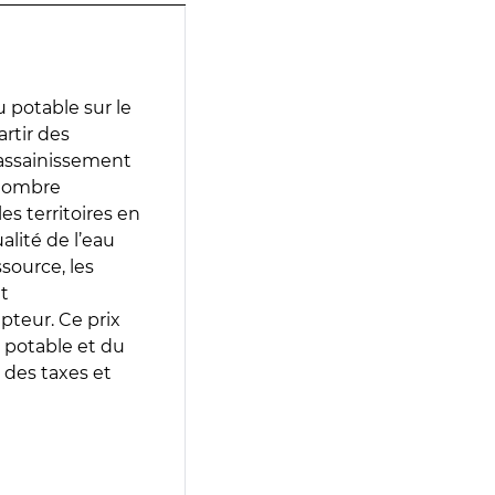
 potable sur le
artir des
d’assainissement
 nombre
es territoires en
lité de l’eau
source, les
t
epteur. Ce prix
 potable et du
 des taxes et