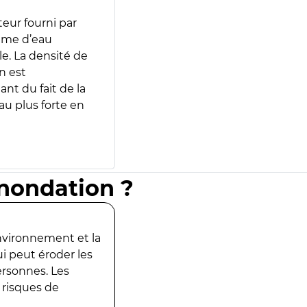
teur fourni par
lume d’eau
e. La densité de
n est
ant du fait de la
u plus forte en
inondation ?
environnement et la
ui peut éroder les
ersonnes. Les
 risques de