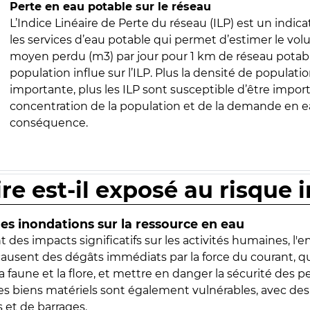
Perte en eau potable sur le réseau
L’Indice Linéaire de Perte du réseau (ILP) est un indica
les services d’eau potable qui permet d’estimer le vo
moyen perdu (m3) par jour pour 1 km de réseau potabl
population influe sur l’ILP. Plus la densité de populatio
importante, plus les ILP sont susceptible d’être import
concentration de la population et de la demande en ea
conséquence.
ire est-il exposé au risque 
s inondations sur la ressource en eau
 des impacts significatifs sur les activités humaines, l'
 causent des dégâts immédiats par la force du courant, q
 faune et la flore, et mettre en danger la sécurité des p
 les biens matériels sont également vulnérables, avec des
 et de barrages.