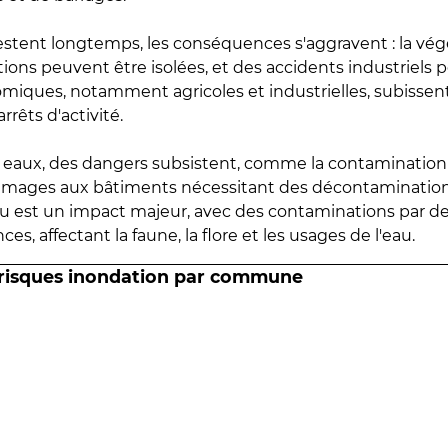
estent longtemps, les conséquences s'aggravent : la vé
tions peuvent être isolées, et des accidents industriels 
omiques, notamment agricoles et industrielles, subissen
rrêts d'activité.
es eaux, des dangers subsistent, comme la contamination
mmages aux bâtiments nécessitant des décontaminations
eau est un impact majeur, avec des contaminations par d
es, affectant la faune, la flore et les usages de l'eau.
 risques inondation par commune