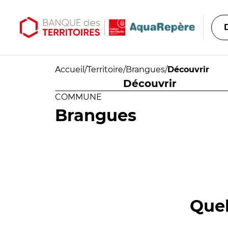
Aller au contenu principal
Aller au menu principal
Accueil
/
Territoire
/
Brangues
/
Découvrir
Découvrir
COMMUNE
Brangues
Quel