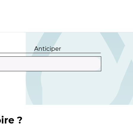
Anticiper
ire ?