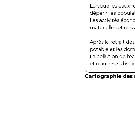
Lorsque les eaux r
dépérir, les popula
Les activités écon
matérielles et des a
Après le retrait d
potable et les do
La pollution de l'
et d'autres substanc
Cartographie des