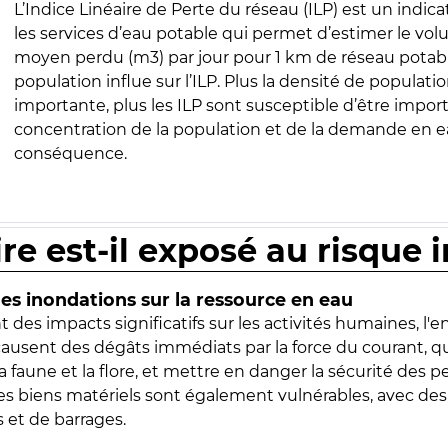
L’Indice Linéaire de Perte du réseau (ILP) est un indica
les services d’eau potable qui permet d’estimer le vo
moyen perdu (m3) par jour pour 1 km de réseau potabl
population influe sur l’ILP. Plus la densité de populatio
importante, plus les ILP sont susceptible d’être import
concentration de la population et de la demande en ea
conséquence.
ire est-il exposé au risque 
s inondations sur la ressource en eau
 des impacts significatifs sur les activités humaines, l'
 causent des dégâts immédiats par la force du courant, q
 faune et la flore, et mettre en danger la sécurité des p
 les biens matériels sont également vulnérables, avec des
 et de barrages.