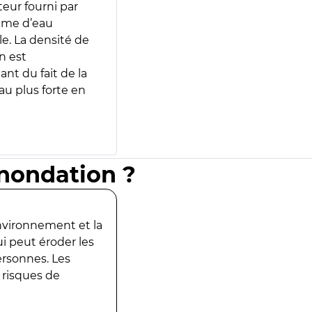
teur fourni par
lume d’eau
e. La densité de
n est
ant du fait de la
u plus forte en
inondation ?
environnement et la
ui peut éroder les
ersonnes. Les
 risques de