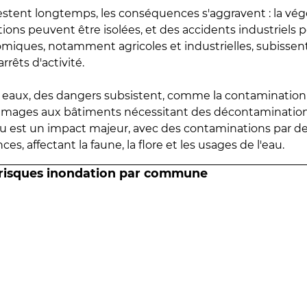
estent longtemps, les conséquences s'aggravent : la vé
tions peuvent être isolées, et des accidents industriels 
omiques, notamment agricoles et industrielles, subissen
rrêts d'activité.
es eaux, des dangers subsistent, comme la contamination
mmages aux bâtiments nécessitant des décontaminations
eau est un impact majeur, avec des contaminations par d
es, affectant la faune, la flore et les usages de l'eau.
 risques inondation par commune