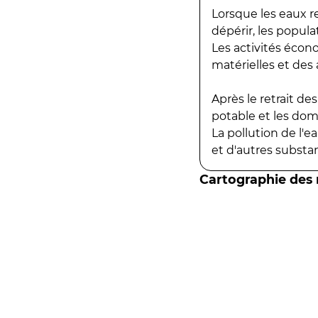
Lorsque les eaux r
dépérir, les popula
Les activités écon
matérielles et des a
Après le retrait d
potable et les do
La pollution de l'
et d'autres substanc
Cartographie des