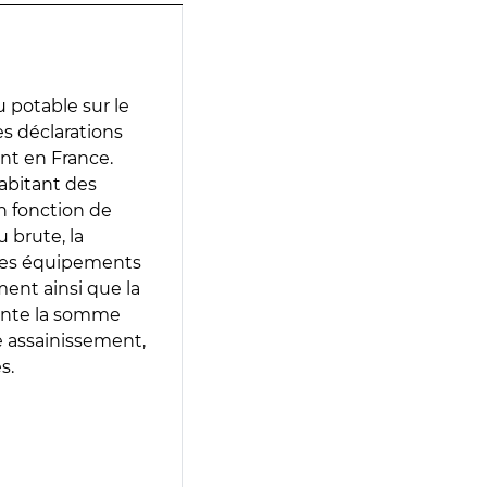
 potable sur le
des déclarations
ent en France.
abitant des
en fonction de
 brute, la
 les équipements
ment ainsi que la
sente la somme
e assainissement,
s.