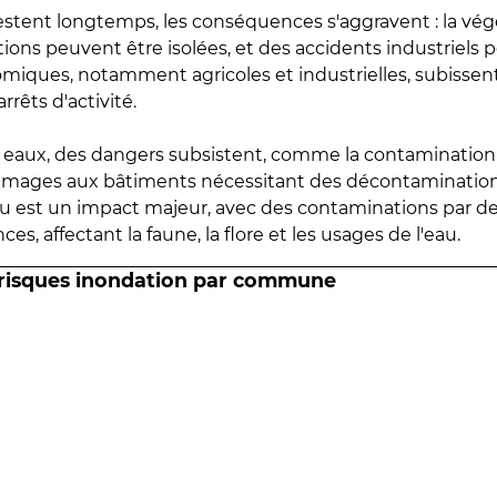
estent longtemps, les conséquences s'aggravent : la vé
tions peuvent être isolées, et des accidents industriels 
omiques, notamment agricoles et industrielles, subissen
rrêts d'activité.
es eaux, des dangers subsistent, comme la contamination
mmages aux bâtiments nécessitant des décontaminations
eau est un impact majeur, avec des contaminations par d
es, affectant la faune, la flore et les usages de l'eau.
 risques inondation par commune