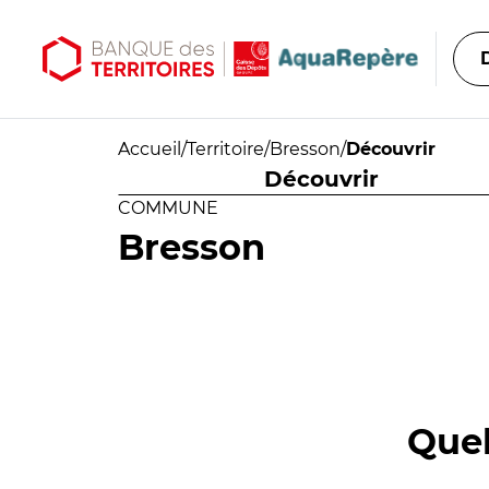
Aller au contenu principal
Aller au menu principal
Accueil
/
Territoire
/
Bresson
/
Découvrir
Découvrir
COMMUNE
Bresson
Quel