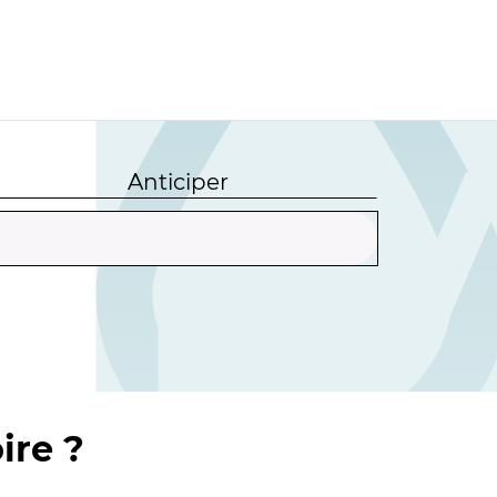
Anticiper
ire ?