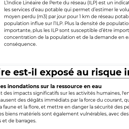
L’Indice Linéaire de Perte du réseau (ILP) est un indica
les services d’eau potable qui permet d’estimer le vo
moyen perdu (m3) par jour pour 1 km de réseau potabl
population influe sur l’ILP. Plus la densité de populatio
importante, plus les ILP sont susceptible d’être import
concentration de la population et de la demande en ea
conséquence.
ire est-il exposé au risque 
s inondations sur la ressource en eau
 des impacts significatifs sur les activités humaines, l'
 causent des dégâts immédiats par la force du courant, q
 faune et la flore, et mettre en danger la sécurité des p
 les biens matériels sont également vulnérables, avec des
 et de barrages.