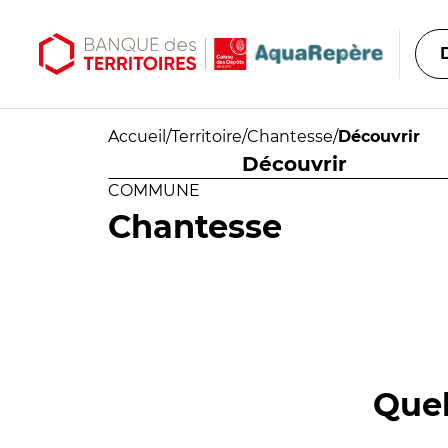
Aller au contenu principal
Aller au menu principal
Accueil
/
Territoire
/
Chantesse
/
Découvrir
Découvrir
COMMUNE
Chantesse
Quel