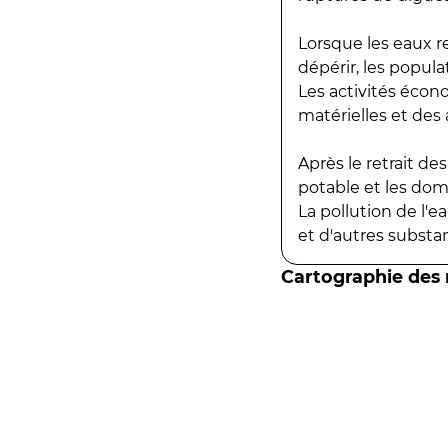
Lorsque les eaux r
dépérir, les popula
Les activités écon
matérielles et des a
Après le retrait d
potable et les do
La pollution de l'
et d'autres substanc
Cartographie des