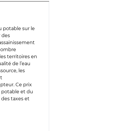
 potable sur le
r des
d’assainissement
 nombre
es territoires en
lité de l’eau
source, les
t
epteur. Ce prix
 potable et du
 des taxes et