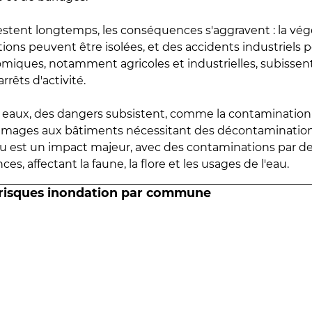
estent longtemps, les conséquences s'aggravent : la vé
tions peuvent être isolées, et des accidents industriels 
omiques, notamment agricoles et industrielles, subissen
rrêts d'activité.
es eaux, des dangers subsistent, comme la contamination
mmages aux bâtiments nécessitant des décontaminations
eau est un impact majeur, avec des contaminations par d
es, affectant la faune, la flore et les usages de l'eau.
 risques inondation par commune