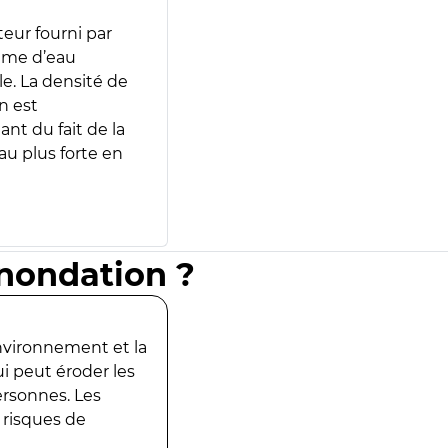
teur fourni par
lume d’eau
e. La densité de
n est
ant du fait de la
u plus forte en
inondation ?
environnement et la
ui peut éroder les
ersonnes. Les
 risques de