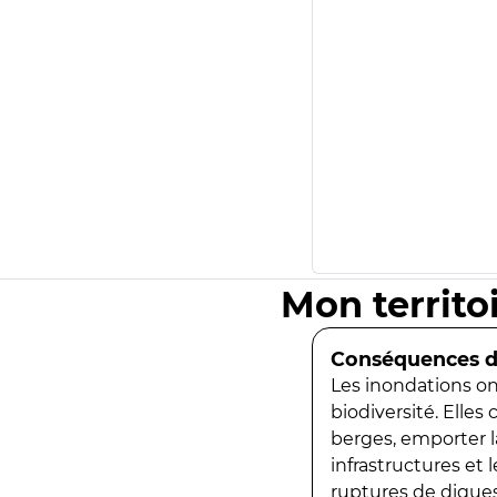
Mon territo
Conséquences de
Les inondations ont
biodiversité. Elles
berges, emporter la
infrastructures et
ruptures de digues