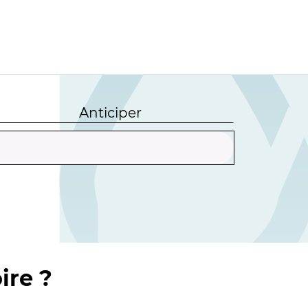
Anticiper
ire ?