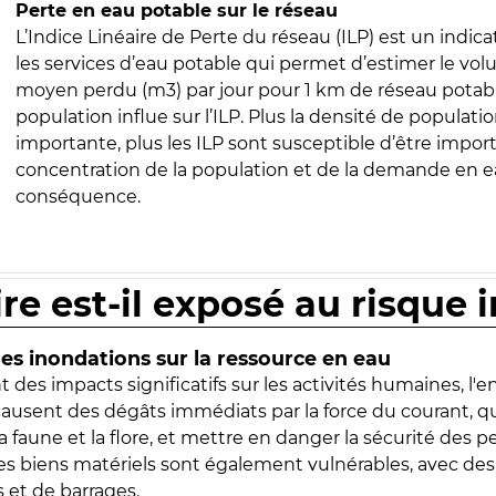
Perte en eau potable sur le réseau
L’Indice Linéaire de Perte du réseau (ILP) est un indica
les services d’eau potable qui permet d’estimer le vo
moyen perdu (m3) par jour pour 1 km de réseau potabl
population influe sur l’ILP. Plus la densité de populatio
importante, plus les ILP sont susceptible d’être import
concentration de la population et de la demande en ea
conséquence.
ire est-il exposé au risque 
s inondations sur la ressource en eau
 des impacts significatifs sur les activités humaines, l'
 causent des dégâts immédiats par la force du courant, q
 faune et la flore, et mettre en danger la sécurité des p
 les biens matériels sont également vulnérables, avec des
 et de barrages.