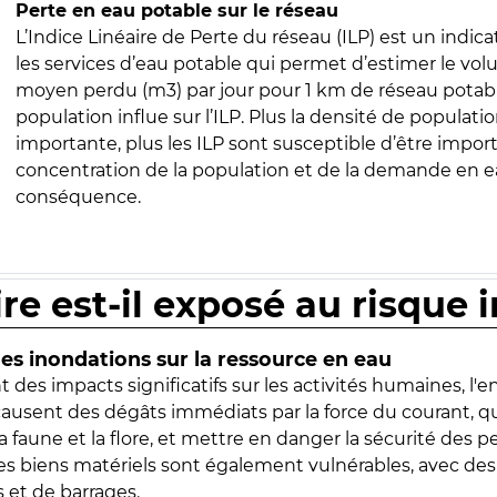
Perte en eau potable sur le réseau
L’Indice Linéaire de Perte du réseau (ILP) est un indica
les services d’eau potable qui permet d’estimer le vo
moyen perdu (m3) par jour pour 1 km de réseau potabl
population influe sur l’ILP. Plus la densité de populatio
importante, plus les ILP sont susceptible d’être import
concentration de la population et de la demande en ea
conséquence.
ire est-il exposé au risque 
s inondations sur la ressource en eau
 des impacts significatifs sur les activités humaines, l'
 causent des dégâts immédiats par la force du courant, q
 faune et la flore, et mettre en danger la sécurité des p
 les biens matériels sont également vulnérables, avec des
 et de barrages.