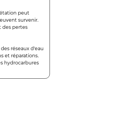
gétation peut
peuvent survenir.
t des pertes
 des réseaux d'eau
 et réparations.
es hydrocarbures