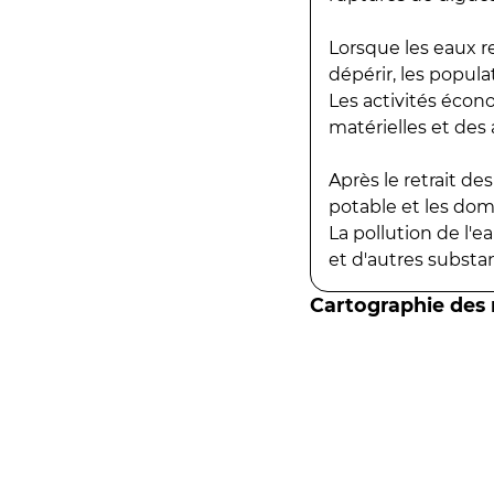
Lorsque les eaux r
dépérir, les popula
Les activités écon
matérielles et des a
Après le retrait d
potable et les do
La pollution de l'
et d'autres substanc
Cartographie des