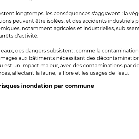
estent longtemps, les conséquences s'aggravent : la vé
tions peuvent être isolées, et des accidents industriels 
omiques, notamment agricoles et industrielles, subissen
rrêts d'activité.
es eaux, des dangers subsistent, comme la contamination
mmages aux bâtiments nécessitant des décontaminations
eau est un impact majeur, avec des contaminations par d
es, affectant la faune, la flore et les usages de l'eau.
 risques inondation par commune