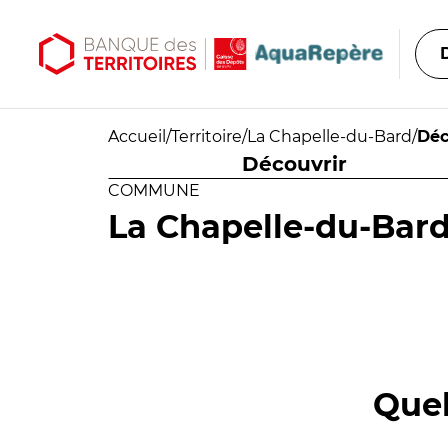
Aller au contenu principal
Aller au menu principal
Accueil
/
Territoire
/
La Chapelle-du-Bard
/
Déc
Découvrir
COMMUNE
La Chapelle-du-Bar
Quel