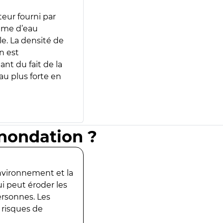
teur fourni par
lume d’eau
e. La densité de
n est
ant du fait de la
u plus forte en
inondation ?
environnement et la
ui peut éroder les
ersonnes. Les
 risques de