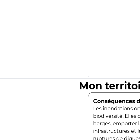
Mon territo
Conséquences de
Les inondations ont
biodiversité. Elles
berges, emporter la
infrastructures et
ruptures de digues