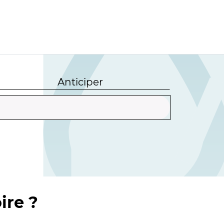
Anticiper
ire ?