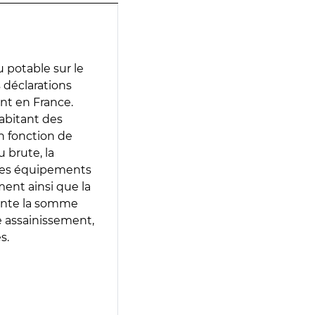
 potable sur le
s déclarations
ent en France.
abitant des
en fonction de
 brute, la
 les équipements
ment ainsi que la
sente la somme
e assainissement,
s.