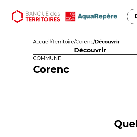
Aller au contenu principal
Aller au menu principal
Accueil
/
Territoire
/
Corenc
/
Découvrir
Découvrir
COMMUNE
Corenc
Quel