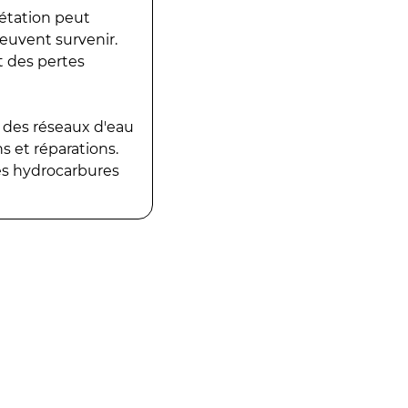
gétation peut
peuvent survenir.
t des pertes
 des réseaux d'eau
 et réparations.
es hydrocarbures