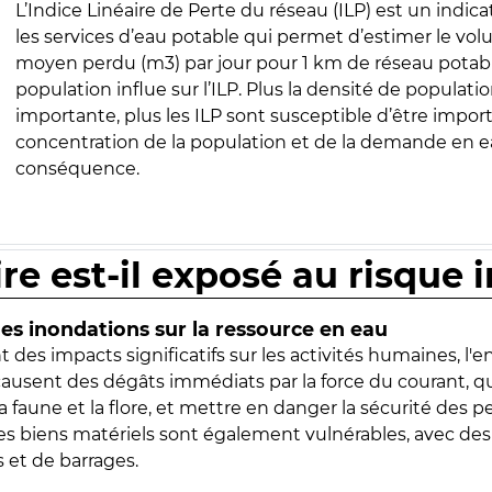
L’Indice Linéaire de Perte du réseau (ILP) est un indica
les services d’eau potable qui permet d’estimer le vo
moyen perdu (m3) par jour pour 1 km de réseau potabl
population influe sur l’ILP. Plus la densité de populatio
importante, plus les ILP sont susceptible d’être import
concentration de la population et de la demande en ea
conséquence.
ire est-il exposé au risque 
s inondations sur la ressource en eau
 des impacts significatifs sur les activités humaines, l'
 causent des dégâts immédiats par la force du courant, q
 faune et la flore, et mettre en danger la sécurité des p
 les biens matériels sont également vulnérables, avec des
 et de barrages.