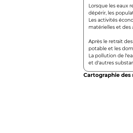
Lorsque les eaux r
dépérir, les popula
Les activités écon
matérielles et des a
Après le retrait d
potable et les do
La pollution de l'
et d'autres substanc
Cartographie des