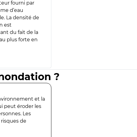
teur fourni par
lume d’eau
e. La densité de
n est
ant du fait de la
u plus forte en
inondation ?
environnement et la
ui peut éroder les
ersonnes. Les
 risques de