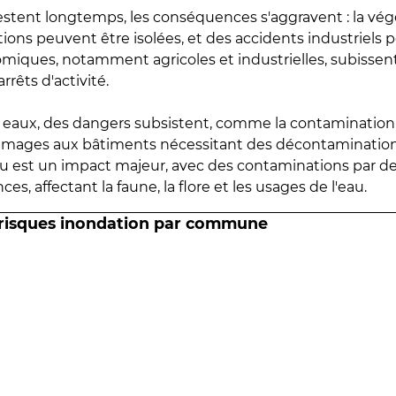
estent longtemps, les conséquences s'aggravent : la vé
tions peuvent être isolées, et des accidents industriels 
omiques, notamment agricoles et industrielles, subissen
rrêts d'activité.
es eaux, des dangers subsistent, comme la contamination
mmages aux bâtiments nécessitant des décontaminations
eau est un impact majeur, avec des contaminations par d
es, affectant la faune, la flore et les usages de l'eau.
 risques inondation par commune