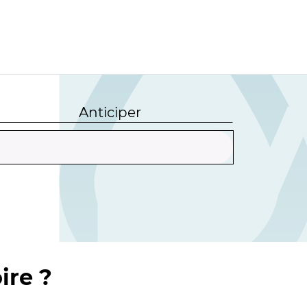
Anticiper
ire ?