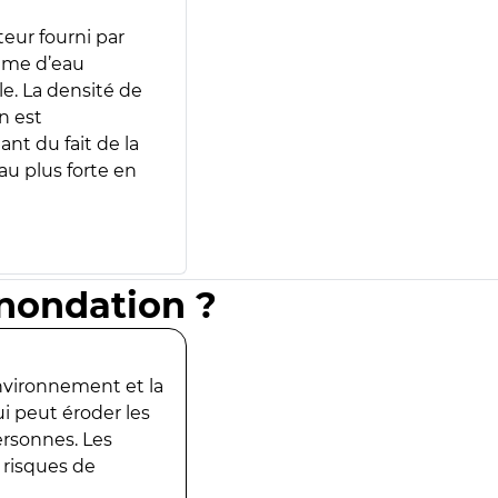
teur fourni par
lume d’eau
e. La densité de
n est
ant du fait de la
u plus forte en
inondation ?
environnement et la
ui peut éroder les
ersonnes. Les
 risques de