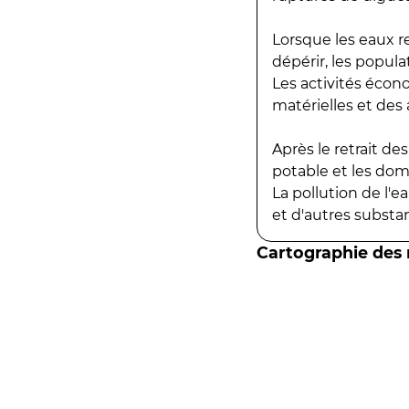
Lorsque les eaux r
dépérir, les popula
Les activités écon
matérielles et des a
Après le retrait d
potable et les do
La pollution de l'
et d'autres substanc
Cartographie des