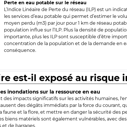
Perte en eau potable sur le réseau
L’Indice Linéaire de Perte du réseau (ILP) est un indica
les services d’eau potable qui permet d’estimer le vo
moyen perdu (m3) par jour pour 1 km de réseau potabl
population influe sur l’ILP. Plus la densité de populatio
importante, plus les ILP sont susceptible d’être import
concentration de la population et de la demande en ea
conséquence.
ire est-il exposé au risque 
s inondations sur la ressource en eau
 des impacts significatifs sur les activités humaines, l'
 causent des dégâts immédiats par la force du courant, q
 faune et la flore, et mettre en danger la sécurité des p
 les biens matériels sont également vulnérables, avec des
 et de barrages.