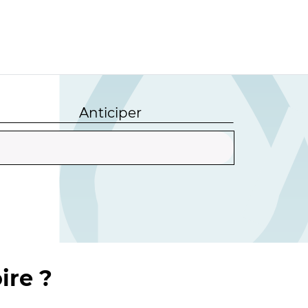
Anticiper
ire ?