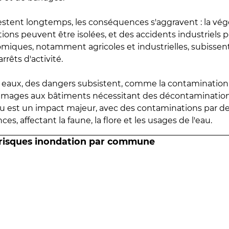
estent longtemps, les conséquences s'aggravent : la vé
tions peuvent être isolées, et des accidents industriels 
omiques, notamment agricoles et industrielles, subissen
rrêts d'activité.
es eaux, des dangers subsistent, comme la contamination
mmages aux bâtiments nécessitant des décontaminations
eau est un impact majeur, avec des contaminations par d
es, affectant la faune, la flore et les usages de l'eau.
 risques inondation par commune