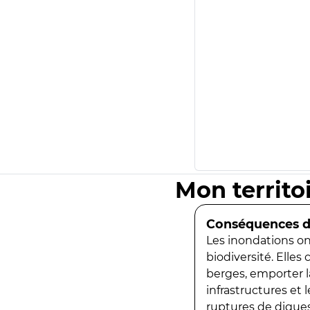
Mon territo
Conséquences de
Les inondations ont
biodiversité. Elles
berges, emporter la
infrastructures et
ruptures de digues