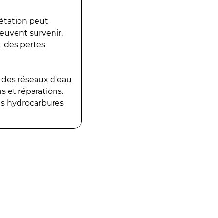
gétation peut
peuvent survenir.
t des pertes
 des réseaux d'eau
 et réparations.
es hydrocarbures