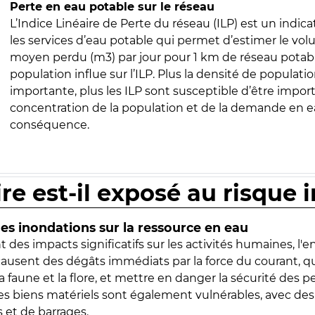
Perte en eau potable sur le réseau
L’Indice Linéaire de Perte du réseau (ILP) est un indica
les services d’eau potable qui permet d’estimer le vo
moyen perdu (m3) par jour pour 1 km de réseau potabl
population influe sur l’ILP. Plus la densité de populatio
importante, plus les ILP sont susceptible d’être import
concentration de la population et de la demande en ea
conséquence.
ire est-il exposé au risque 
s inondations sur la ressource en eau
 des impacts significatifs sur les activités humaines, l'
 causent des dégâts immédiats par la force du courant, q
 faune et la flore, et mettre en danger la sécurité des p
 les biens matériels sont également vulnérables, avec des
 et de barrages.