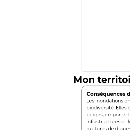
Mon territo
Conséquences de
Les inondations ont
biodiversité. Elles
berges, emporter la
infrastructures et
ruptures de digues