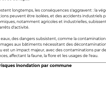
estent longtemps, les conséquences s'aggravent : la vé
tions peuvent être isolées, et des accidents industriels 
omiques, notamment agricoles et industrielles, subissen
rrêts d'activité.
es eaux, des dangers subsistent, comme la contamination
mmages aux bâtiments nécessitant des décontaminations
eau est un impact majeur, avec des contaminations par d
es, affectant la faune, la flore et les usages de l'eau.
 risques inondation par commune