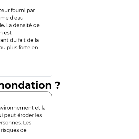
teur fourni par
lume d’eau
e. La densité de
n est
ant du fait de la
u plus forte en
inondation ?
environnement et la
ui peut éroder les
ersonnes. Les
 risques de