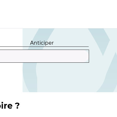
Anticiper
ire ?