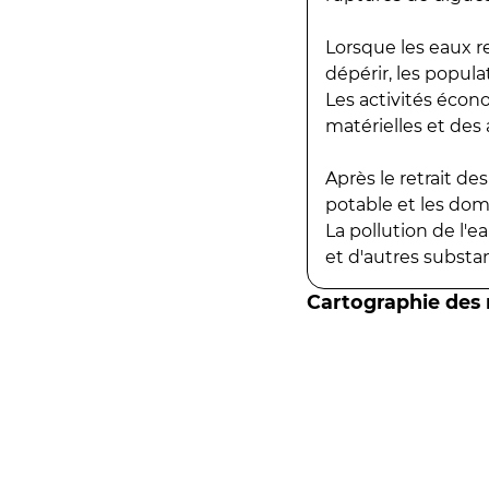
Lorsque les eaux r
dépérir, les popula
Les activités écon
matérielles et des a
Après le retrait d
potable et les do
La pollution de l'
et d'autres substanc
Cartographie des