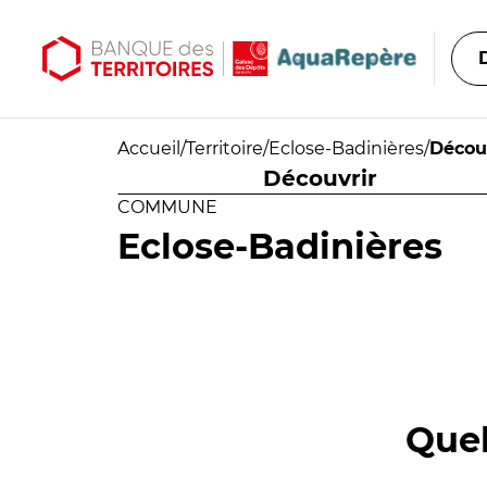
Aller au contenu principal
Aller au menu principal
Accueil
/
Territoire
/
Eclose-Badinières
/
Décou
Découvrir
COMMUNE
Eclose-Badinières
Quel