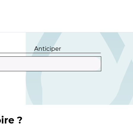
Anticiper
ire ?