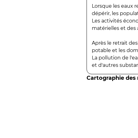
Lorsque les eaux r
dépérir, les popula
Les activités écon
matérielles et des a
Après le retrait d
potable et les do
La pollution de l'
et d'autres substanc
Cartographie des