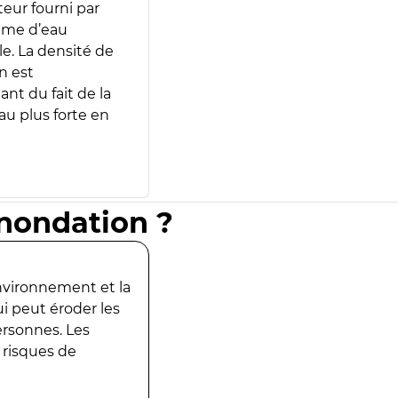
teur fourni par
lume d’eau
e. La densité de
n est
ant du fait de la
u plus forte en
inondation ?
environnement et la
ui peut éroder les
ersonnes. Les
 risques de