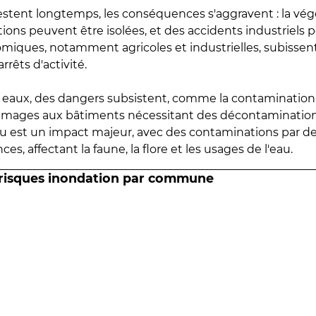
estent longtemps, les conséquences s'aggravent : la vé
tions peuvent être isolées, et des accidents industriels 
omiques, notamment agricoles et industrielles, subissen
rrêts d'activité.
es eaux, des dangers subsistent, comme la contamination
mmages aux bâtiments nécessitant des décontaminations
eau est un impact majeur, avec des contaminations par d
es, affectant la faune, la flore et les usages de l'eau.
 risques inondation par commune