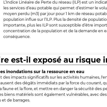
L’Indice Linéaire de Perte du réseau (ILP) est un indica
les services d’eau potable qui permet d’estimer le vo
moyen perdu (m3) par jour pour 1 km de réseau potabl
population influe sur l’ILP. Plus la densité de populatio
importante, plus les ILP sont susceptible d’être import
concentration de la population et de la demande en ea
conséquence.
ire est-il exposé au risque 
s inondations sur la ressource en eau
 des impacts significatifs sur les activités humaines, l'
 causent des dégâts immédiats par la force du courant, q
 faune et la flore, et mettre en danger la sécurité des p
 les biens matériels sont également vulnérables, avec des
 et de barrages.