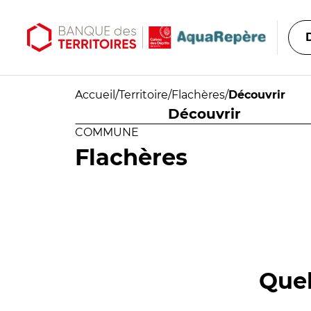
Aller au contenu principal
Aller au menu principal
Accueil
/
Territoire
/
Flachères
/
Découvrir
Découvrir
COMMUNE
Flachères
Quel