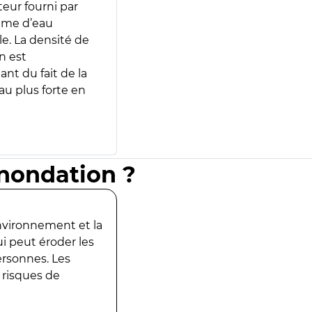
teur fourni par
lume d’eau
e. La densité de
n est
ant du fait de la
u plus forte en
inondation ?
environnement et la
ui peut éroder les
ersonnes. Les
 risques de