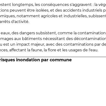
estent longtemps, les conséquences s'aggravent : la vé
tions peuvent être isolées, et des accidents industriels 
omiques, notamment agricoles et industrielles, subissen
rrêts d'activité.
es eaux, des dangers subsistent, comme la contamination
mmages aux bâtiments nécessitant des décontaminations
eau est un impact majeur, avec des contaminations par d
es, affectant la faune, la flore et les usages de l'eau.
 risques inondation par commune