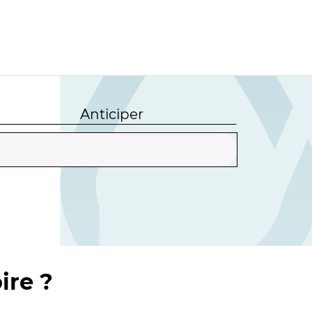
Anticiper
ire ?