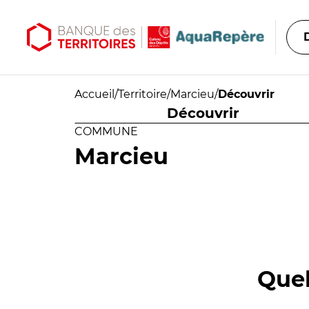
Aller au contenu principal
Aller au menu principal
Accueil
/
Territoire
/
Marcieu
/
Découvrir
Découvrir
COMMUNE
Marcieu
Quel