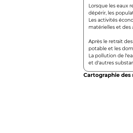
Lorsque les eaux r
dépérir, les popula
Les activités écon
matérielles et des a
Après le retrait d
potable et les do
La pollution de l'
et d'autres substanc
Cartographie des