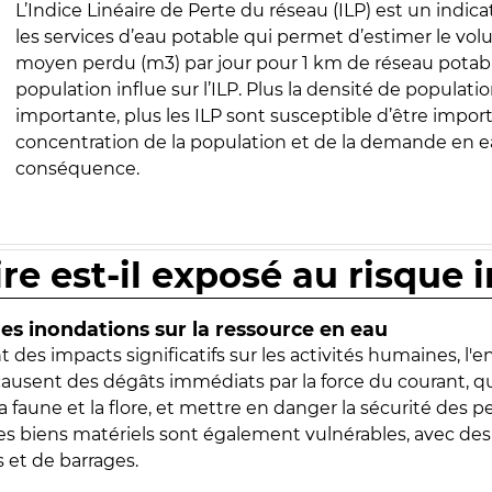
L’Indice Linéaire de Perte du réseau (ILP) est un indica
les services d’eau potable qui permet d’estimer le vo
moyen perdu (m3) par jour pour 1 km de réseau potabl
population influe sur l’ILP. Plus la densité de populatio
importante, plus les ILP sont susceptible d’être import
concentration de la population et de la demande en ea
conséquence.
ire est-il exposé au risque 
s inondations sur la ressource en eau
 des impacts significatifs sur les activités humaines, l'
 causent des dégâts immédiats par la force du courant, q
 faune et la flore, et mettre en danger la sécurité des p
 les biens matériels sont également vulnérables, avec des
 et de barrages.