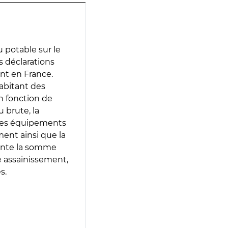
 potable sur le
es déclarations
ent en France.
abitant des
en fonction de
 brute, la
 les équipements
ment ainsi que la
sente la somme
e assainissement,
s.