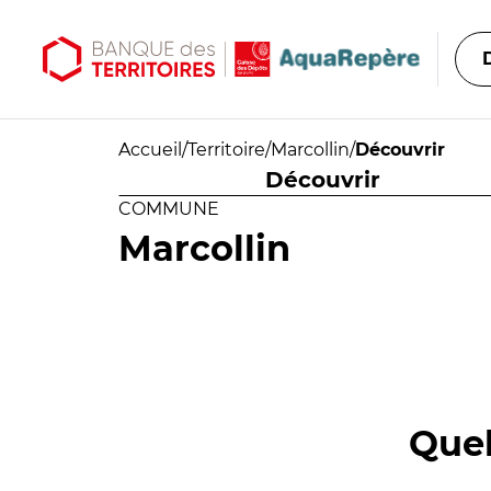
Aller au contenu principal
Aller au menu principal
Accueil
/
Territoire
/
Marcollin
/
Découvrir
Découvrir
COMMUNE
Marcollin
Quel