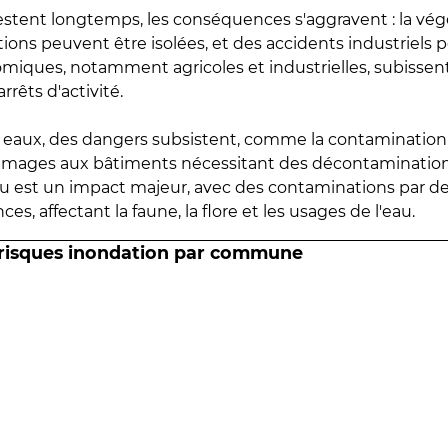
estent longtemps, les conséquences s'aggravent : la vé
tions peuvent être isolées, et des accidents industriels 
omiques, notamment agricoles et industrielles, subissen
rrêts d'activité.
es eaux, des dangers subsistent, comme la contamination
mmages aux bâtiments nécessitant des décontaminations
eau est un impact majeur, avec des contaminations par d
es, affectant la faune, la flore et les usages de l'eau.
 risques inondation par commune