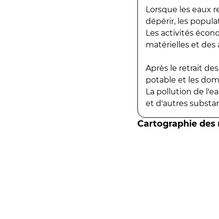
Lorsque les eaux r
dépérir, les popula
Les activités écon
matérielles et des a
Après le retrait d
potable et les do
La pollution de l'
et d'autres substanc
Cartographie des