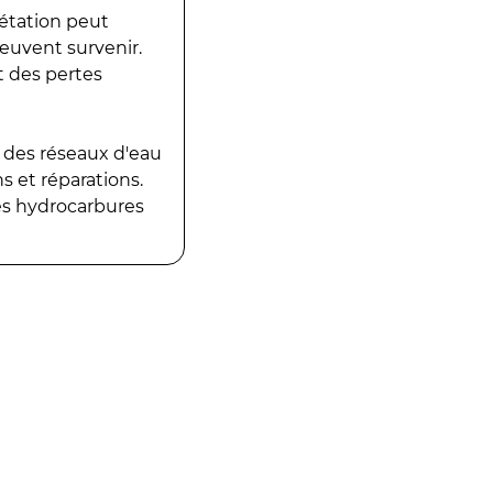
gétation peut
peuvent survenir.
t des pertes
 des réseaux d'eau
 et réparations.
es hydrocarbures