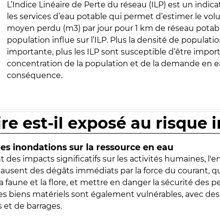
L’Indice Linéaire de Perte du réseau (ILP) est un indica
les services d’eau potable qui permet d’estimer le vo
moyen perdu (m3) par jour pour 1 km de réseau potabl
population influe sur l’ILP. Plus la densité de populatio
importante, plus les ILP sont susceptible d’être import
concentration de la population et de la demande en ea
conséquence.
ire est-il exposé au risque 
s inondations sur la ressource en eau
 des impacts significatifs sur les activités humaines, l'
 causent des dégâts immédiats par la force du courant, q
 faune et la flore, et mettre en danger la sécurité des p
 les biens matériels sont également vulnérables, avec des
 et de barrages.