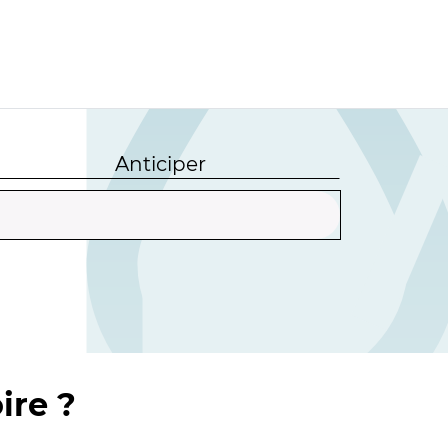
Anticiper
ire ?