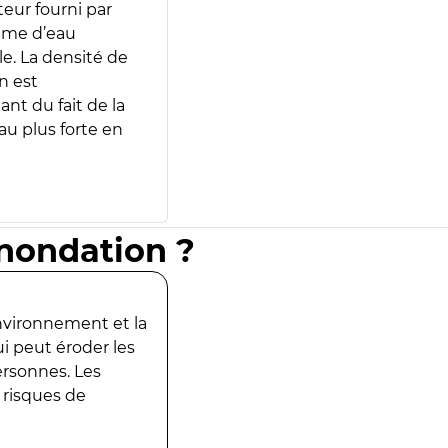
teur fourni par
lume d’eau
e. La densité de
n est
ant du fait de la
u plus forte en
inondation ?
environnement et la
ui peut éroder les
ersonnes. Les
 risques de