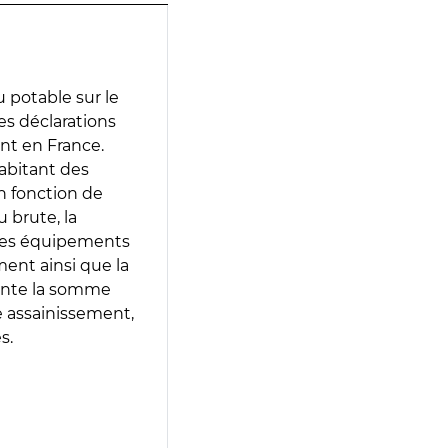
 potable sur le
des déclarations
ent en France.
abitant des
en fonction de
 brute, la
 les équipements
ment ainsi que la
sente la somme
e assainissement,
s.