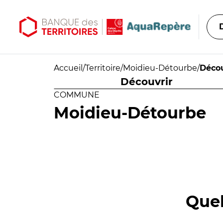
Aller au contenu principal
Aller au menu principal
Accueil
/
Territoire
/
Moidieu-Détourbe
/
Décou
Découvrir
COMMUNE
Moidieu-Détourbe
Quel