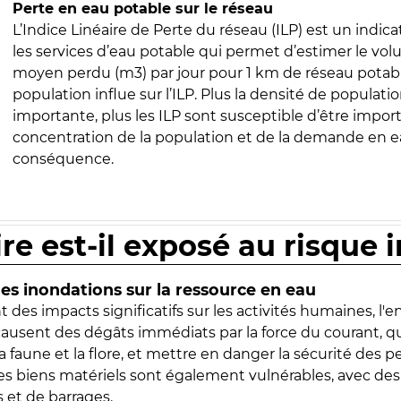
Perte en eau potable sur le réseau
L’Indice Linéaire de Perte du réseau (ILP) est un indica
les services d’eau potable qui permet d’estimer le vo
moyen perdu (m3) par jour pour 1 km de réseau potabl
population influe sur l’ILP. Plus la densité de populatio
importante, plus les ILP sont susceptible d’être import
concentration de la population et de la demande en ea
conséquence.
ire est-il exposé au risque 
s inondations sur la ressource en eau
 des impacts significatifs sur les activités humaines, l'
 causent des dégâts immédiats par la force du courant, q
 faune et la flore, et mettre en danger la sécurité des p
 les biens matériels sont également vulnérables, avec des
 et de barrages.