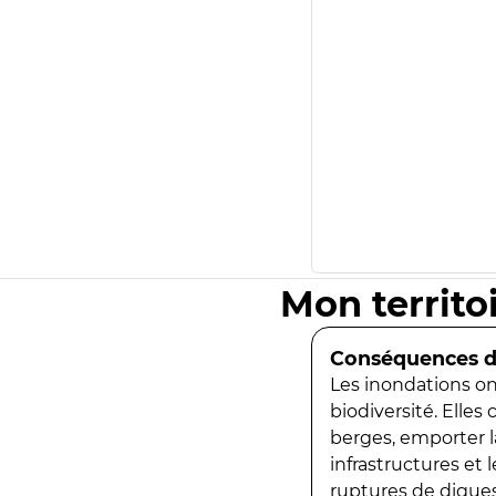
Mon territo
Conséquences de
Les inondations ont
biodiversité. Elles
berges, emporter la
infrastructures et
ruptures de digues