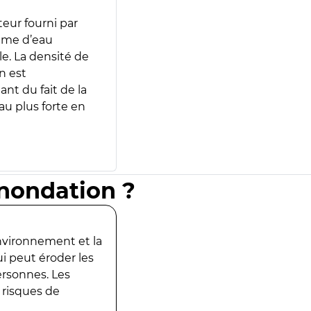
teur fourni par
lume d’eau
e. La densité de
n est
ant du fait de la
u plus forte en
inondation ?
environnement et la
ui peut éroder les
ersonnes. Les
 risques de