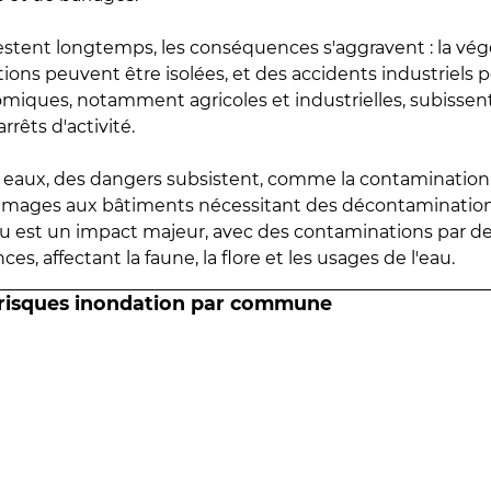
estent longtemps, les conséquences s'aggravent : la vé
tions peuvent être isolées, et des accidents industriels 
omiques, notamment agricoles et industrielles, subissen
rrêts d'activité.
es eaux, des dangers subsistent, comme la contamination
mmages aux bâtiments nécessitant des décontaminations
eau est un impact majeur, avec des contaminations par d
es, affectant la faune, la flore et les usages de l'eau.
 risques inondation par commune