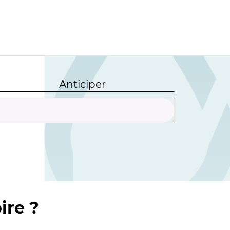
Anticiper
ire ?