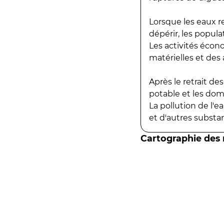
Lorsque les eaux r
dépérir, les popula
Les activités écon
matérielles et des a
Après le retrait d
potable et les do
La pollution de l'
et d'autres substanc
Cartographie des