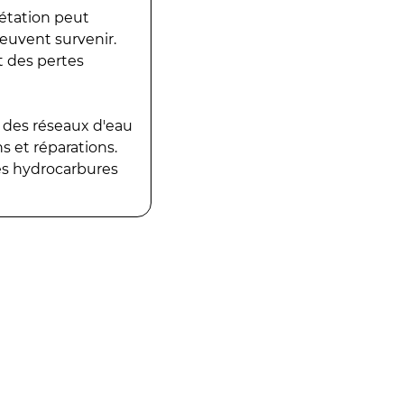
gétation peut
peuvent survenir.
t des pertes
 des réseaux d'eau
 et réparations.
es hydrocarbures