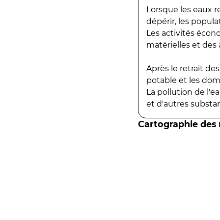
Lorsque les eaux r
dépérir, les popula
Les activités écon
matérielles et des a
Après le retrait d
potable et les do
La pollution de l'
et d'autres substanc
Cartographie des