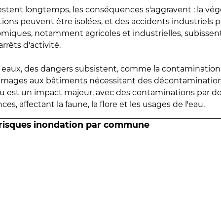
estent longtemps, les conséquences s'aggravent : la vé
tions peuvent être isolées, et des accidents industriels 
omiques, notamment agricoles et industrielles, subissen
rrêts d'activité.
es eaux, des dangers subsistent, comme la contamination
mmages aux bâtiments nécessitant des décontaminations
eau est un impact majeur, avec des contaminations par d
es, affectant la faune, la flore et les usages de l'eau.
 risques inondation par commune