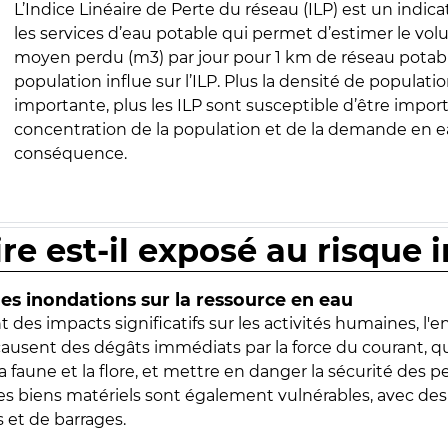
L’Indice Linéaire de Perte du réseau (ILP) est un indica
les services d’eau potable qui permet d’estimer le vo
moyen perdu (m3) par jour pour 1 km de réseau potabl
population influe sur l’ILP. Plus la densité de populatio
importante, plus les ILP sont susceptible d’être import
concentration de la population et de la demande en ea
conséquence.
ire est-il exposé au risque 
s inondations sur la ressource en eau
 des impacts significatifs sur les activités humaines, l'
 causent des dégâts immédiats par la force du courant, q
 faune et la flore, et mettre en danger la sécurité des p
 les biens matériels sont également vulnérables, avec des
 et de barrages.