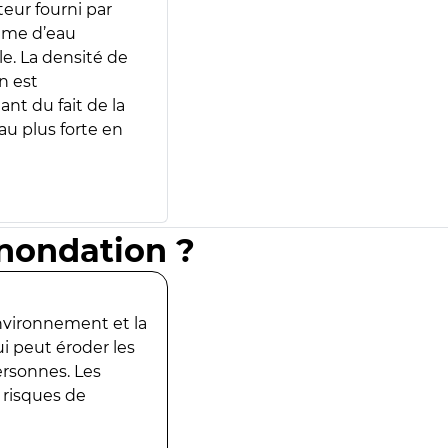
teur fourni par
lume d’eau
e. La densité de
n est
ant du fait de la
u plus forte en
inondation ?
environnement et la
ui peut éroder les
ersonnes. Les
 risques de