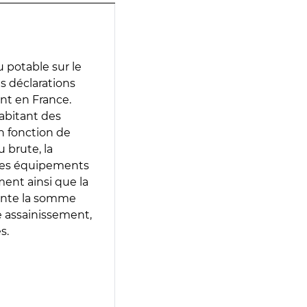
 potable sur le
es déclarations
ent en France.
abitant des
en fonction de
 brute, la
 les équipements
ment ainsi que la
sente la somme
e assainissement,
s.