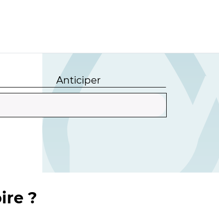
Anticiper
ire ?