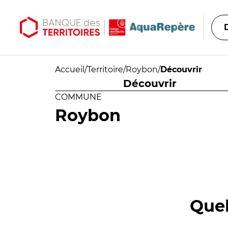
Aller au contenu principal
Aller au menu principal
Accueil
/
Territoire
/
Roybon
/
Découvrir
Découvrir
COMMUNE
Roybon
Quel