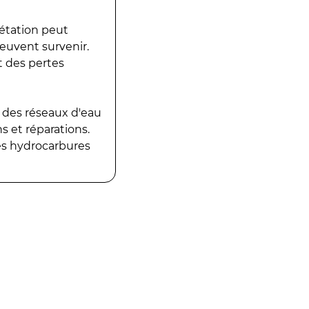
gétation peut
peuvent survenir.
t des pertes
 des réseaux d'eau
 et réparations.
es hydrocarbures