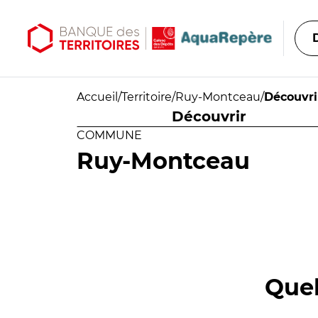
Aller au contenu principal
Aller au menu principal
Accueil
/
Territoire
/
Ruy-Montceau
/
Découvri
Découvrir
COMMUNE
Ruy-Montceau
Quel