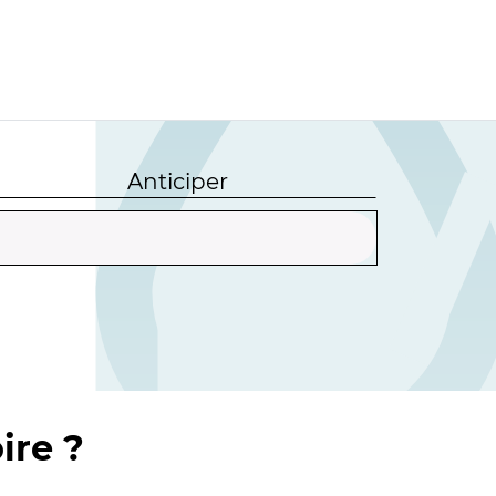
Anticiper
ire ?