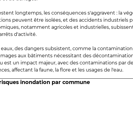
estent longtemps, les conséquences s'aggravent : la vé
tions peuvent être isolées, et des accidents industriels 
omiques, notamment agricoles et industrielles, subissen
rrêts d'activité.
es eaux, des dangers subsistent, comme la contamination
mmages aux bâtiments nécessitant des décontaminations
eau est un impact majeur, avec des contaminations par d
es, affectant la faune, la flore et les usages de l'eau.
 risques inondation par commune