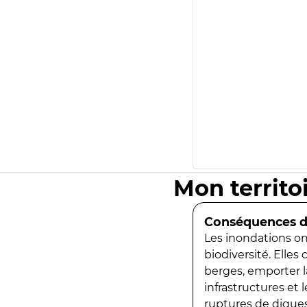
Mon territo
Conséquences de
Les inondations ont
biodiversité. Elles
berges, emporter la
infrastructures et
ruptures de digues