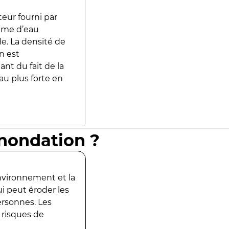
teur fourni par
lume d’eau
e. La densité de
n est
ant du fait de la
u plus forte en
inondation ?
environnement et la
ui peut éroder les
ersonnes. Les
 risques de