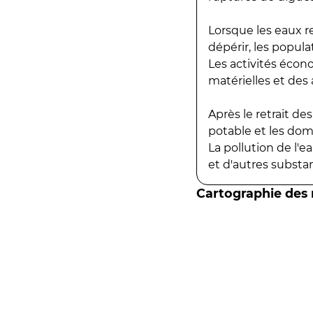
Lorsque les eaux r
dépérir, les popula
Les activités écon
matérielles et des a
Après le retrait d
potable et les do
La pollution de l'
et d'autres substanc
Cartographie des