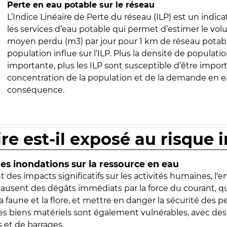
Perte en eau potable sur le réseau
L’Indice Linéaire de Perte du réseau (ILP) est un indica
les services d’eau potable qui permet d’estimer le vo
moyen perdu (m3) par jour pour 1 km de réseau potabl
population influe sur l’ILP. Plus la densité de populatio
importante, plus les ILP sont susceptible d’être import
concentration de la population et de la demande en ea
conséquence.
ire est-il exposé au risque 
s inondations sur la ressource en eau
 des impacts significatifs sur les activités humaines, l'
 causent des dégâts immédiats par la force du courant, q
 faune et la flore, et mettre en danger la sécurité des p
 les biens matériels sont également vulnérables, avec des
 et de barrages.